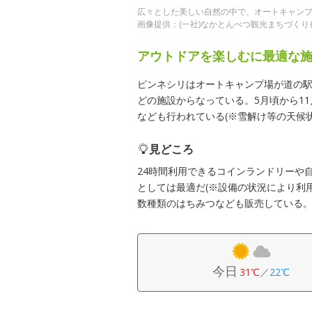
広々とした美しい自然の中で、オートキャン
画像提供：(一社)なかとんべつ観光まちづくり
アウトドアを楽しむに最適な
ピンネシリはオートキャンプ場が道の
どの施設からなっている。5月頃から1
なども行われている(※雪解け等の天候
見どころ
24時間利用できるコインランドリーや
としては最適だ(※設備の状況により利
数種類のはちみつなども販売している
今日
31℃
／
22℃