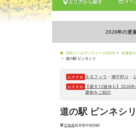
イベ
エリアから探す
2026年の
GW(ゴールデンウィーク)2026
北海道の
道の駅 ピンネシリ
ネモフィラ
・
潮干狩り
・
おすすめ
【最大12連休も】202
おすすめ
避術をご紹介
道の駅 ピンネシ
北海道
枝幸郡中頓別町