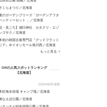
山自然公園 開園／北海道
ざくらまつり／北海道
夏のガーデンブリーズ「ガーデンアフタ
ーンティーセット 」／北海道
花・見ごろ】浦臼神社 カタクリ・エゾ
ンゴサク／北海道
本初の韓国古着専門店『グッドフラット
リア』＠イオンモール旭川西／北海道
もっと見る
GWの人気スポットランキング
【北海道】
2026/08/06 更新
本杉海水浴場 キャンプ場／北海道
橋なえぼ公園／北海道
ソタンナイ砂金採掘公園／北海道