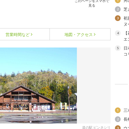
男
1
このページをスマホで
見る
芝
2
初
3
ヌ
【
4
営業時間など
地図・アクセス
エ
日
5
コ
三
1
長
2
道の駅 ピンネシリ
ウ
3