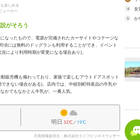
プも楽しめる
女
4
ビューロー
か
5
施設がそろう
駅になったもので、電源が完備されたカーサイトやコテージな
1月頃には無料のドッグランも利用することができ、イベント
状況により利用時期が変更になる場合あり)。
自動販売機も備わっており、家族で楽しむアウトドアスポット
用できない場合がある)。店内では、中頓別町特産品の牛乳や
。なかでもなかとん牛乳が、一番人気。
明日
32℃
／
19℃
天気情報提供元：株式会社ライフビジネスウェザー