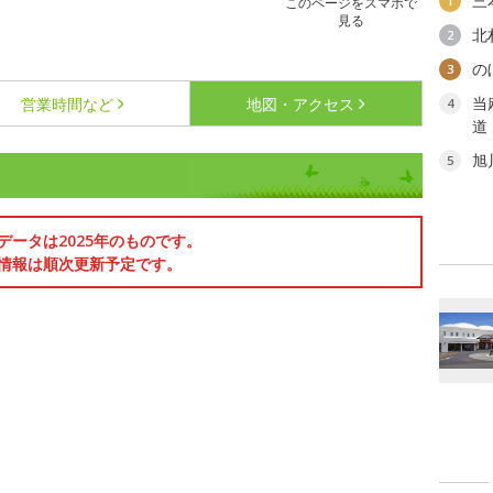
三
1
このページをスマホで
見る
北
2
の
3
当
営業時間など
地図・アクセス
4
道
旭
5
データは2025年のものです。
情報は順次更新予定です。