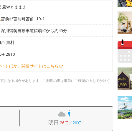
 風Wとままえ
道
苫前郡苫前町苫前119-1
深川留萌自動車道留萌ICから約45分
34台 無料
64-2810
サイトほか、関連サイトはこちら
変更になる場合があります。ご利用の際は事前にご確認の上おでかけく
明日
26℃
／
20℃