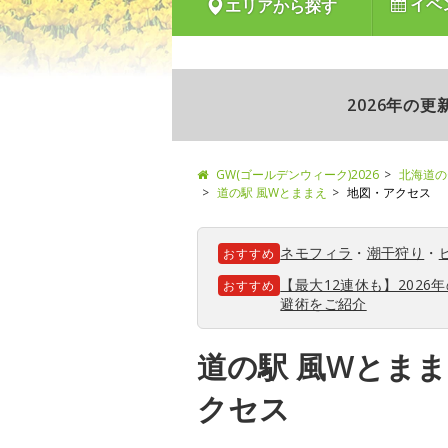
イベ
エリアから探す
2026年の
GW(ゴールデンウィーク)2026
北海道の
道の駅 風Wとままえ
地図・アクセス
ネモフィラ
・
潮干狩り
・
おすすめ
【最大12連休も】202
おすすめ
避術をご紹介
道の駅 風Wとま
クセス