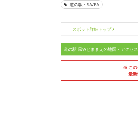
道の駅・SA/PA
スポット詳細
トップ
道の駅 風Wとままえの地図・アクセス
※ この
最新