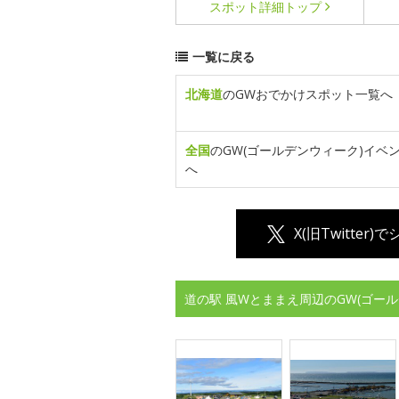
スポット詳細
トップ
一覧に戻る
北海道
のGWおでかけスポット一覧へ
全国
のGW(ゴールデンウィーク)イベ
へ
X(旧Twitter)
道の駅 風Wとままえ周辺のGW(ゴー