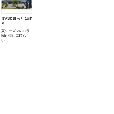
道の駅 ほっと はぼ
ろ
夏シーズンのバラ
園が特に素晴らし
い