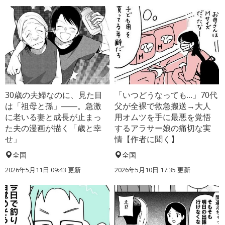
30歳の夫婦なのに、見た目
「いつどうなっても…」70代
は「祖母と孫」――。急激
父が全裸で救急搬送→大人
に老いる妻と成長が止まっ
用オムツを手に最悪を覚悟
た夫の漫画が描く「歳と幸
するアラサー娘の痛切な実
せ」
情【作者に聞く】
全国
全国
2026年5月11日 09:43 更新
2026年5月10日 17:35 更新