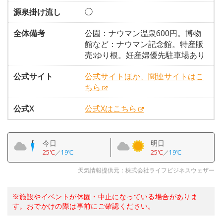
源泉掛け流し
◯
全体備考
公園：ナウマン温泉600円。博物
館など：ナウマン記念館。特産販
売:ゆり根。妊産婦優先駐車場あり
公式サイト
公式サイトほか、関連サイトはこ
ちら
公式X
公式Xはこちら
今日
明日
25℃
／
19℃
25℃
／
19℃
天気情報提供元：株式会社ライフビジネスウェザー
※施設やイベントが休園・中止になっている場合がありま
す。おでかけの際は事前にご確認ください。