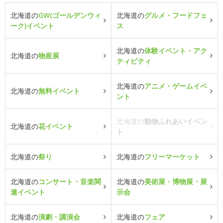
北海道の
GW(ゴールデンウィ
北海道の
グルメ・フードフェ
ーク)イベント
ス
北海道の
体験イベント・アク
北海道の
物産展
ティビティ
北海道の
アニメ・ゲームイベ
北海道の
無料イベント
ント
北海道の
動物ふれあいイベン
北海道の
花イベント
ト
北海道の
祭り
北海道の
フリーマーケット
北海道の
コンサート・音楽関
北海道の
美術展・博物展・展
連イベント
示会
北海道の
演劇・講演会
北海道の
フェア