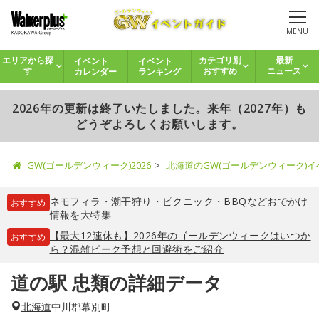
MENU
イベント
イベント
エリアから探
カテゴリ別
最新
カレンダー
ランキング
す
おすすめ
ニュース
2026年の更新は終了いたしました。来年（2027年）も
どうぞよろしくお願いします。
GW(ゴールデンウィーク)2026
北海道のGW(ゴールデンウィーク)
ネモフィラ
・
潮干狩り
・
ピクニック
・
BBQ
などおでかけ
おすすめ
情報を大特集
【最大12連休も】2026年のゴールデンウィークはいつか
おすすめ
ら？混雑ピーク予想と回避術をご紹介
道の駅 忠類の詳細データ
北海道
中川郡幕別町