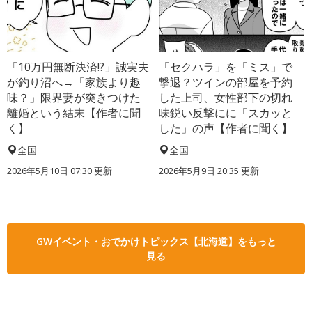
「10万円無断決済!?」誠実夫
「セクハラ」を「ミス」で
が釣り沼へ→「家族より趣
撃退？ツインの部屋を予約
味？」限界妻が突きつけた
した上司、女性部下の切れ
離婚という結末【作者に聞
味鋭い反撃にに「スカッと
く】
した」の声【作者に聞く】
全国
全国
2026年5月10日 07:30 更新
2026年5月9日 20:35 更新
GWイベント・おでかけトピックス【北海道】をもっと
見る