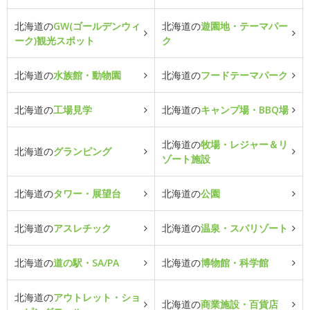
北海道の
GW(ゴールデンウィ
北海道の
遊園地・テーマパー
ーク)観光スポット
ク
北海道の
水族館・動物園
北海道の
フードテーマパーク
北海道の
工場見学
北海道の
キャンプ場・BBQ場
北海道の
牧場・レジャー＆リ
北海道の
グランピング
ゾート施設
北海道の
タワー・展望台
北海道の
公園
北海道の
アスレチック
北海道の
温泉・スパリゾート
北海道の
道の駅・SA/PA
北海道の
博物館・科学館
北海道の
アウトレット・ショ
北海道の
商業施設・百貨店