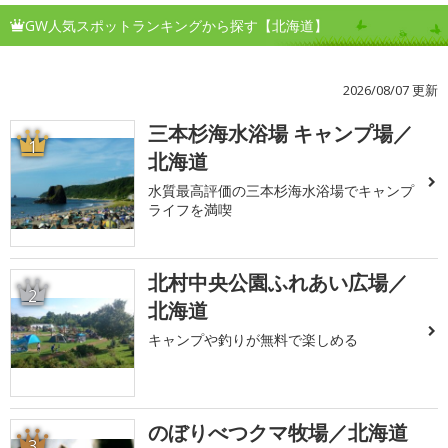
GW人気スポットランキングから探す【北海道】
2026/08/07 更新
三本杉海水浴場 キャンプ場／
1
北海道
水質最高評価の三本杉海水浴場でキャンプ
ライフを満喫
北村中央公園ふれあい広場／
2
北海道
キャンプや釣りが無料で楽しめる
のぼりべつクマ牧場／北海道
3