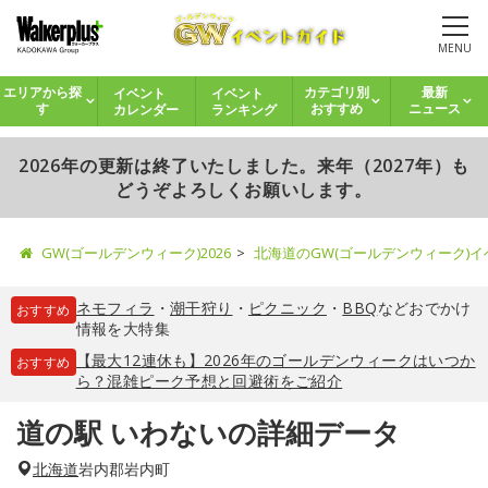
MENU
イベント
イベント
エリアから探
カテゴリ別
最新
カレンダー
ランキング
す
おすすめ
ニュース
2026年の更新は終了いたしました。来年（2027年）も
どうぞよろしくお願いします。
GW(ゴールデンウィーク)2026
北海道のGW(ゴールデンウィーク)
ネモフィラ
・
潮干狩り
・
ピクニック
・
BBQ
などおでかけ
おすすめ
情報を大特集
【最大12連休も】2026年のゴールデンウィークはいつか
おすすめ
ら？混雑ピーク予想と回避術をご紹介
道の駅 いわないの詳細データ
北海道
岩内郡岩内町