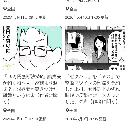
全国
全国
2026年5月11日 09:43 更新
2026年5月10日 17:35 更新
「10万円無断決済!?」誠実夫
「セクハラ」を「ミス」で
が釣り沼へ→「家族より趣
撃退？ツインの部屋を予約
味？」限界妻が突きつけた
した上司、女性部下の切れ
離婚という結末【作者に聞
味鋭い反撃にに「スカッと
く】
した」の声【作者に聞く】
全国
全国
2026年5月10日 07:30 更新
2026年5月9日 20:35 更新