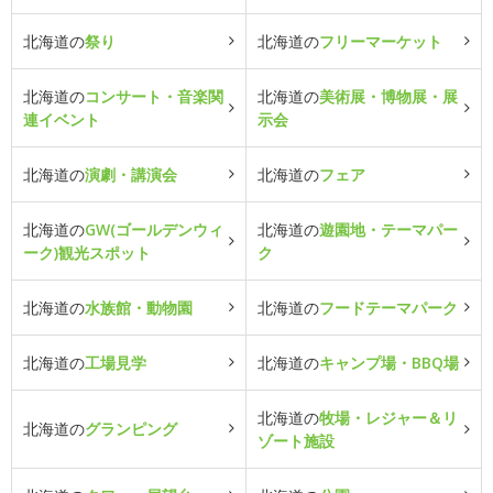
北海道の
祭り
北海道の
フリーマーケット
北海道の
コンサート・音楽関
北海道の
美術展・博物展・展
連イベント
示会
北海道の
演劇・講演会
北海道の
フェア
北海道の
GW(ゴールデンウィ
北海道の
遊園地・テーマパー
ーク)観光スポット
ク
北海道の
水族館・動物園
北海道の
フードテーマパーク
北海道の
工場見学
北海道の
キャンプ場・BBQ場
北海道の
牧場・レジャー＆リ
北海道の
グランピング
ゾート施設