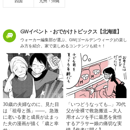
四国
九州・沖縄
GWイベント・おでかけトピックス【北海道】
ウォーカー編集部が選ぶ、GW(ゴールデンウィーク)の楽し
み方を紹介。家で楽しめるコンテンツも続々！
30歳の夫婦なのに、見た目
「いつどうなっても…」70代
は「祖母と孫」――。急激
父が全裸で救急搬送→大人
に老いる妻と成長が止まっ
用オムツを手に最悪を覚悟
た夫の漫画が描く「歳と幸
するアラサー娘の痛切な実
せ」
情【作者に聞く】