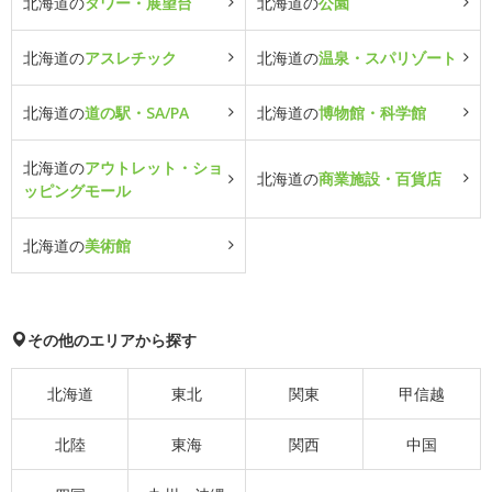
北海道の
タワー・展望台
北海道の
公園
北海道の
アスレチック
北海道の
温泉・スパリゾート
北海道の
道の駅・SA/PA
北海道の
博物館・科学館
北海道の
アウトレット・ショ
北海道の
商業施設・百貨店
ッピングモール
北海道の
美術館
その他のエリアから探す
北海道
東北
関東
甲信越
北陸
東海
関西
中国