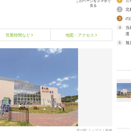
三
1
このページをスマホで
見る
北
2
の
3
当
4
道
営業時間など
地図・アクセス
旭
5
道の駅 よってけ！島牧