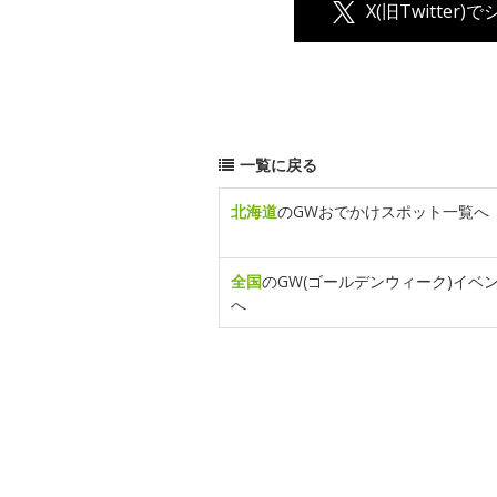
X(旧Twitter)
一覧に戻る
北海道
のGWおでかけスポット一覧へ
全国
のGW(ゴールデンウィーク)イベ
へ