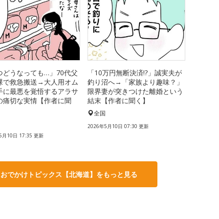
つどうなっても…」70代父
「10万円無断決済!?」誠実夫が
裸で救急搬送→大人用オム
釣り沼へ→「家族より趣味？」
手に最悪を覚悟するアラサ
限界妻が突きつけた離婚という
の痛切な実情【作者に聞
結末【作者に聞く】
全国
国
2026年5月10日 07:30 更新
5月10日 17:35 更新
・おでかけトピックス【北海道】をもっと見る