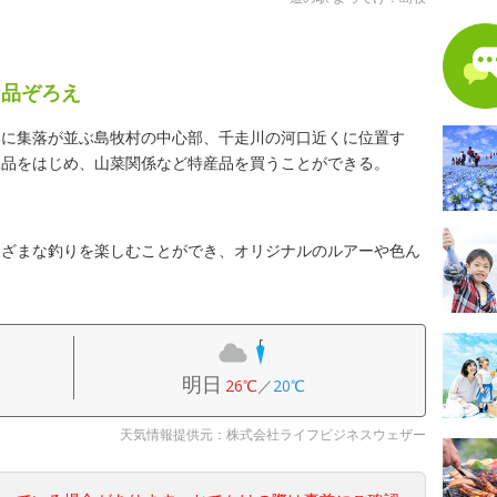
な品ぞろえ
いに集落が並ぶ島牧村の中心部、千走川の河口近くに位置す
工品をはじめ、山菜関係など特産品を買うことができる。
まざまな釣りを楽しむことができ、オリジナルのルアーや色ん
明日
26℃
／
20℃
天気情報提供元：株式会社ライフビジネスウェザー