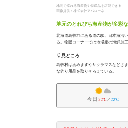
地元で採れる海産物や特産品を堪能できる
画像提供：株式会社アバローネ
地元のとれぴち海産物が多彩
北海道島牧郡にある道の駅。日本海沿
る。物販コーナーでは地場産の海鮮加
見どころ
島牧村はあめますやサクラマスなどさ
な釣り用品を取りそろえている。
今日
32℃
／
22℃