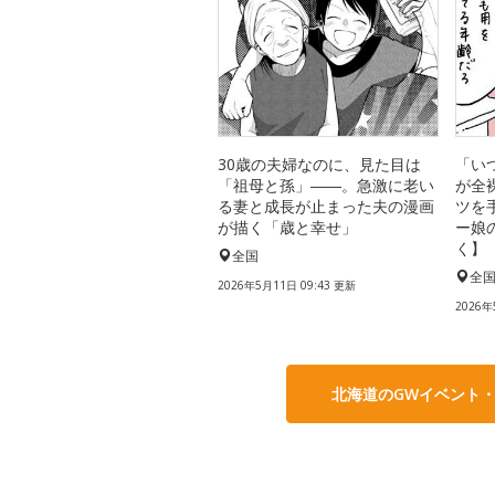
30歳の夫婦なのに、見た目は
「い
「祖母と孫」――。急激に老い
が全
る妻と成長が止まった夫の漫画
ツを
が描く「歳と幸せ」
ー娘
く】
全国
全
2026年5月11日 09:43 更新
2026年
北海道のGWイベント