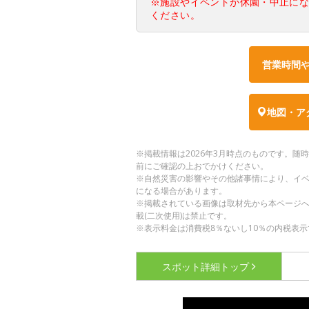
※施設やイベントが休園・中止に
ください。
営業時間
地図・ア
※掲載情報は2026年3月時点のものです。
前にご確認の上おでかけください。
※自然災害の影響やその他諸事情により、イ
になる場合があります。
※掲載されている画像は取材先から本ページ
載(二次使用)は禁止です。
※表示料金は消費税8％ないし10％の内税表示
スポット詳細
トップ