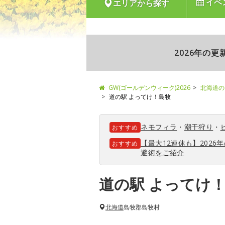
イベ
エリアから探す
2026年の
GW(ゴールデンウィーク)2026
北海道の
道の駅 よってけ！島牧
ネモフィラ
・
潮干狩り
・
おすすめ
【最大12連休も】202
おすすめ
避術をご紹介
道の駅 よってけ
北海道
島牧郡島牧村