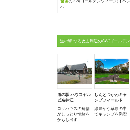
全国
のGW(ゴールデンウィーク)イベ
へ
道の駅 つるぬま周辺のGW(ゴールデ
道の駅 ハウスヤル
しんとつかわキャ
ビ奈井江
ンプフィールド
ログハウスの建物
緑豊かな草原の中
がしっとり情緒を
でキャンプを満喫
かもし出す