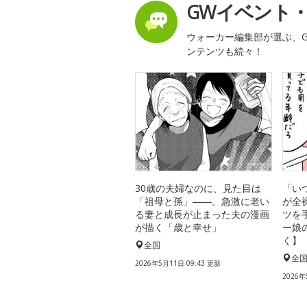
GWイベント
ウォーカー編集部が選ぶ、G
ンテンツも続々！
30歳の夫婦なのに、見た目は
「い
「祖母と孫」――。急激に老い
が全
る妻と成長が止まった夫の漫画
ツを
が描く「歳と幸せ」
ー娘
く】
全国
全
2026年5月11日 09:43 更新
2026年