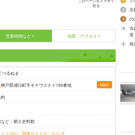
三
1
このページをスマホで
見る
北
2
の
3
当
4
道
営業時間など
地図・アクセス
旭
5
 つるぬま
MAP
道
樺戸郡浦臼町字キナウスナイ188番地
無料
館など：郷土史料館
サイトほか、関連サイトはこちら