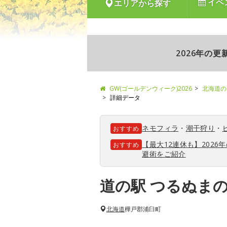
イベ
エリアから探す
2026年の
GW(ゴールデンウィーク)2026
北海道の
詳細データ
ネモフィラ
・
潮干狩り
・
おすすめ
【最大12連休も】202
おすすめ
避術をご紹介
道の駅 つるぬま
北海道
樺戸郡浦臼町