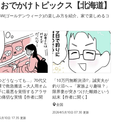
・おでかけトピックス【北海道】
W(ゴールデンウィーク)の楽しみ方を紹介。家で楽しめるコ
つどうなっても…」70代父
「10万円無断決済!?」誠実夫が
裸で救急搬送→大人用オム
釣り沼へ→「家族より趣味？」
手に最悪を覚悟するアラサ
限界妻が突きつけた離婚という
の痛切な実情【作者に聞
結末【作者に聞く】
全国
国
2026年5月10日 07:30 更新
5月10日 17:35 更新