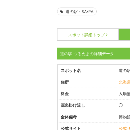
道の駅・SA/PA
スポット詳細
トップ
道の駅 つるぬまの詳細データ
スポット名
道の駅
住所
北海
料金
入場
源泉掛け流し
◯
全体備考
博物
公式サイト
公式