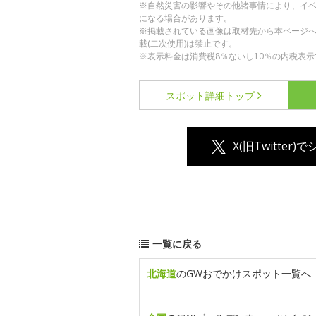
※自然災害の影響やその他諸事情により、イ
になる場合があります。
※掲載されている画像は取材先から本ページ
載(二次使用)は禁止です。
※表示料金は消費税8％ないし10％の内税表示
スポット詳細
トップ
X(旧Twitter)
一覧に戻る
北海道
のGWおでかけスポット一覧へ