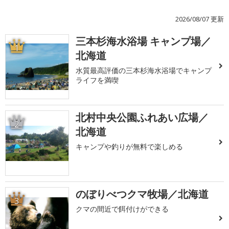
2026/08/07 更新
三本杉海水浴場 キャンプ場／
1
北海道
水質最高評価の三本杉海水浴場でキャンプ
ライフを満喫
北村中央公園ふれあい広場／
2
北海道
キャンプや釣りが無料で楽しめる
のぼりべつクマ牧場／北海道
3
クマの間近で餌付けができる