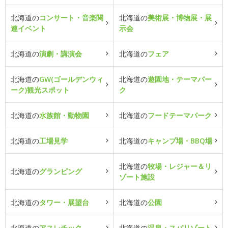
北海道の
コンサート・音楽関
北海道の
美術展・博物展・展
連イベント
示会
北海道の
演劇・講演会
北海道の
フェア
北海道の
GW(ゴールデンウィ
北海道の
遊園地・テーマパー
ーク)観光スポット
ク
北海道の
水族館・動物園
北海道の
フードテーマパーク
北海道の
工場見学
北海道の
キャンプ場・BBQ場
北海道の
牧場・レジャー＆リ
北海道の
グランピング
ゾート施設
北海道の
タワー・展望台
北海道の
公園
北海道の
アスレチック
北海道の
温泉・スパリゾート