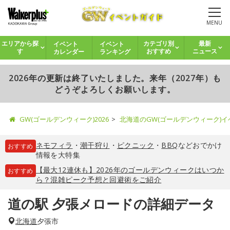
MENU
イベント
イベント
エリアから探
カテゴリ別
最新
カレンダー
ランキング
す
おすすめ
ニュース
2026年の更新は終了いたしました。来年（2027年）も
どうぞよろしくお願いします。
GW(ゴールデンウィーク)2026
北海道のGW(ゴールデンウィーク)
ネモフィラ
・
潮干狩り
・
ピクニック
・
BBQ
などおでかけ
おすすめ
情報を大特集
【最大12連休も】2026年のゴールデンウィークはいつか
おすすめ
ら？混雑ピーク予想と回避術をご紹介
道の駅 夕張メロードの詳細データ
北海道
夕張市