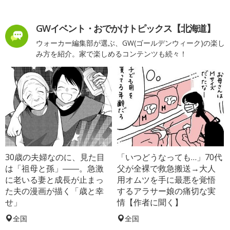
GWイベント・おでかけトピックス【北海道】
ウォーカー編集部が選ぶ、GW(ゴールデンウィーク)の楽し
み方を紹介。家で楽しめるコンテンツも続々！
30歳の夫婦なのに、見た目
「いつどうなっても…」70代
は「祖母と孫」――。急激
父が全裸で救急搬送→大人
に老いる妻と成長が止まっ
用オムツを手に最悪を覚悟
た夫の漫画が描く「歳と幸
するアラサー娘の痛切な実
せ」
情【作者に聞く】
全国
全国