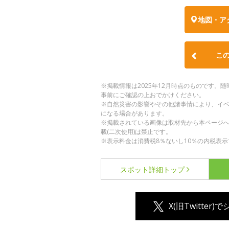
地図・ア
こ
※掲載情報は2025年12月時点のものです
事前にご確認の上おでかけください。
※自然災害の影響やその他諸事情により、イ
になる場合があります。
※掲載されている画像は取材先から本ページ
載(二次使用)は禁止です。
※表示料金は消費税8％ないし10％の内税表示
スポット詳細
トップ
X(旧Twitter)