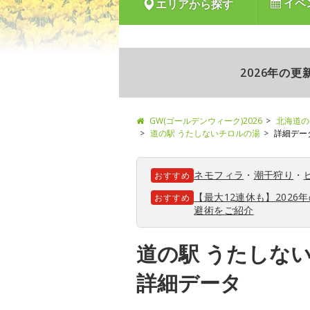
イベ
エリアから探す
2026年の
GW(ゴールデンウィーク)2026
北海道の
道の駅 うたしないチロルの湯
詳細デー
ネモフィラ
・
潮干狩り
・
おすすめ
【最大12連休も】202
おすすめ
避術をご紹介
道の駅 うたしな
詳細データ