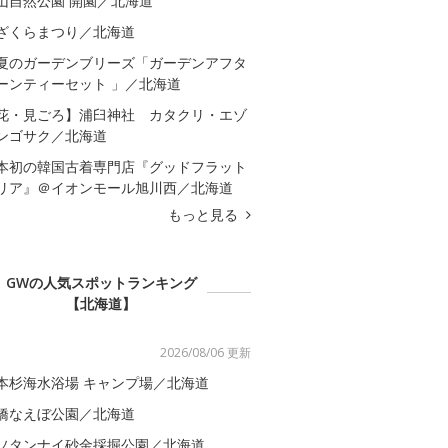
山自然公園 開園／北海道
ざくらまつり／北海道
夏のガーデンブリーズ「ガーデンアフタ
ーンティーセット 」／北海道
花・見ごろ】浦臼神社 カタクリ・エゾ
ンゴサク／北海道
本初の韓国古着専門店『グッドフラット
リア』＠イオンモール旭川西／北海道
もっと見る
GWの人気スポットランキング
【北海道】
2026/08/06 更新
本杉海水浴場 キャンプ場／北海道
橋なえぼ公園／北海道
ソタンナイ砂金採掘公園／北海道