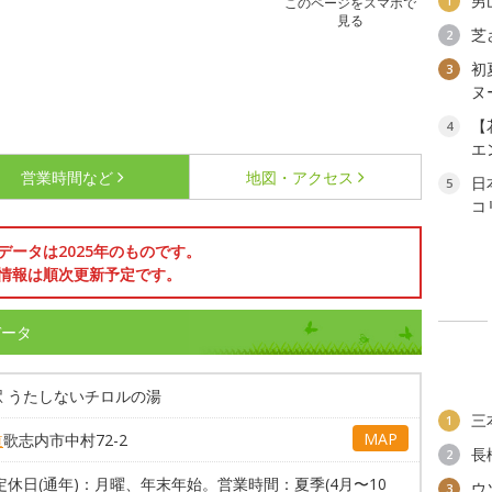
男
1
このページをスマホで
見る
芝
2
初
3
ヌ
【
4
エ
営業時間など
地図・アクセス
日
5
コ
データは2025年のものです。
情報は順次更新予定です。
データ
駅 うたしないチロルの湯
三
1
MAP
道
歌志内市中村72-2
長
2
定休日(通年)：月曜、年末年始。営業時間：夏季(4月〜10
ウ
3