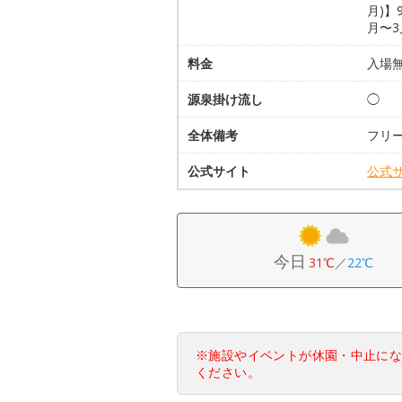
月)】9
月〜3月
料金
入場
源泉掛け流し
◯
全体備考
フリー
公式サイト
公式
今日
31℃
／
22℃
※施設やイベントが休園・中止に
ください。