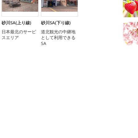
砂川SA(上り線)
砂川SA(下り線)
日本最北のサービ
道北観光の中継地
スエリア
として利用できる
SA