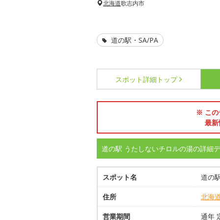
北海道
歌志内市
道の駅・SA/PA
スポット詳細
トップ
※ この
最新
道の駅 うたしないチロルの湯の詳細
スポット名
道の
住所
北海
営業期間
通年 