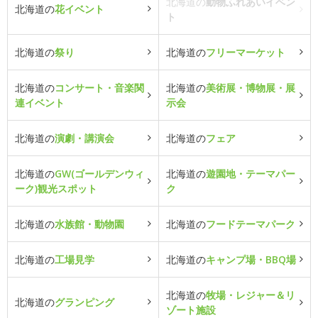
北海道の
動物ふれあいイベン
北海道の
花イベント
ト
北海道の
祭り
北海道の
フリーマーケット
北海道の
コンサート・音楽関
北海道の
美術展・博物展・展
連イベント
示会
北海道の
演劇・講演会
北海道の
フェア
北海道の
GW(ゴールデンウィ
北海道の
遊園地・テーマパー
ーク)観光スポット
ク
北海道の
水族館・動物園
北海道の
フードテーマパーク
北海道の
工場見学
北海道の
キャンプ場・BBQ場
北海道の
牧場・レジャー＆リ
北海道の
グランピング
ゾート施設