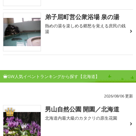
弟子屈町営公衆浴場 泉の湯
熱めの湯を楽しめる郷愁を覚える庶民の銭
湯
GW人気イベントランキングから探す【北海道】
2026/08/06 更新
男山自然公園 開園／北海道
1
北海道内最大級のカタクリの原生花園