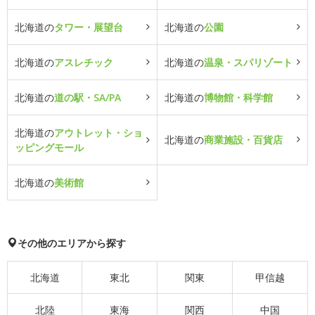
北海道の
タワー・展望台
北海道の
公園
北海道の
アスレチック
北海道の
温泉・スパリゾート
北海道の
道の駅・SA/PA
北海道の
博物館・科学館
北海道の
アウトレット・ショ
北海道の
商業施設・百貨店
ッピングモール
北海道の
美術館
その他のエリアから探す
北海道
東北
関東
甲信越
北陸
東海
関西
中国