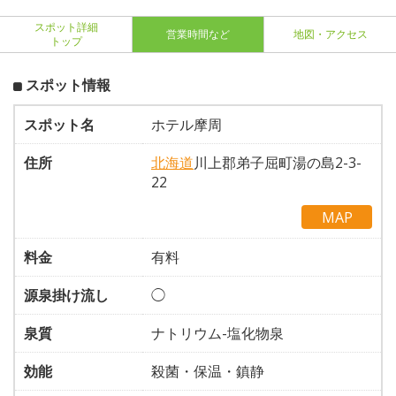
スポット詳細
営業時間など
地図・アクセス
トップ
スポット情報
スポット名
ホテル摩周
住所
北海道
川上郡弟子屈町湯の島2-3-
22
MAP
料金
有料
源泉掛け流し
◯
泉質
ナトリウム-塩化物泉
効能
殺菌・保温・鎮静