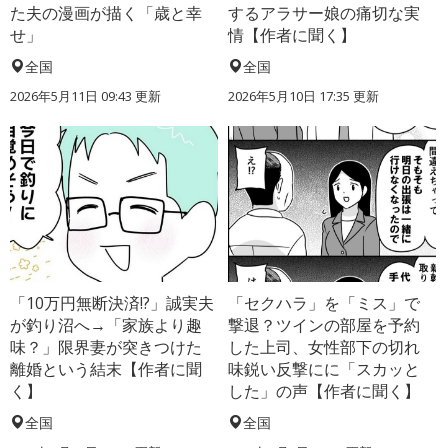
た夫の漫画が描く「歳と幸
するアラサー娘の痛切な実
せ」
情【作者に聞く】
全国
全国
2026年5月11日 09:43 更新
2026年5月10日 17:35 更新
「10万円無断決済!?」誠実夫
「セクハラ」を「ミス」で
が釣り沼へ→「家族より趣
撃退？ツインの部屋を予約
味？」限界妻が突きつけた
した上司、女性部下の切れ
離婚という結末【作者に聞
味鋭い反撃にに「スカッと
く】
した」の声【作者に聞く】
全国
全国