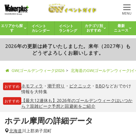
MENU
イベント
イベント
エリアから探
カテゴリ別
最新
カレンダー
ランキング
す
おすすめ
ニュース
2026年の更新は終了いたしました。来年（2027年）も
どうぞよろしくお願いします。
GW(ゴールデンウィーク)2026
北海道のGW(ゴールデンウィーク)
ネモフィラ
・
潮干狩り
・
ピクニック
・
BBQ
などおでかけ
おすすめ
情報を大特集
【最大12連休も】2026年のゴールデンウィークはいつか
おすすめ
ら？混雑ピーク予想と回避術をご紹介
ホテル摩周の詳細データ
北海道
川上郡弟子屈町