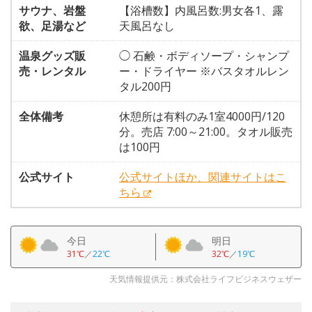
サウナ、岩盤
【浴槽数】内風呂数:男女各1、露
欲、足湯など
天風呂なし
温泉グッズ販
◯ 石鹸・ボディソープ・シャンプ
売・レンタル
ー・ドライヤー ※バスタオルレン
タル200円
全体備考
休憩所は有料のみ1室4000円/120
分。売店 7:00～21:00。タオル販売
は100円
公式サイト
公式サイトほか、関連サイトはこ
ちら
今日
明日
31℃
／
22℃
32℃
／
19℃
天気情報提供元：株式会社ライフビジネスウェザー