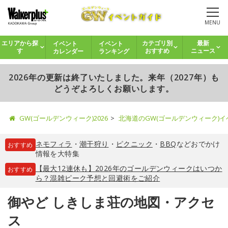
MENU
イベント
イベント
エリアから探
カテゴリ別
最新
カレンダー
ランキング
す
おすすめ
ニュース
2026年の更新は終了いたしました。来年（2027年）も
どうぞよろしくお願いします。
GW(ゴールデンウィーク)2026
北海道のGW(ゴールデンウィーク)
ネモフィラ
・
潮干狩り
・
ピクニック
・
BBQ
などおでかけ
おすすめ
情報を大特集
【最大12連休も】2026年のゴールデンウィークはいつか
おすすめ
ら？混雑ピーク予想と回避術をご紹介
御やど しきしま荘の地図・アクセ
ス