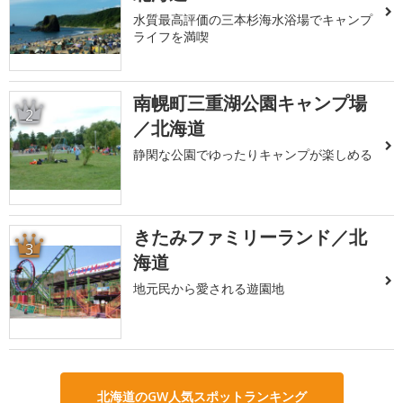
水質最高評価の三本杉海水浴場でキャンプ
ライフを満喫
南幌町三重湖公園キャンプ場
2
／北海道
静閑な公園でゆったりキャンプが楽しめる
きたみファミリーランド／北
3
海道
地元民から愛される遊園地
北海道のGW人気スポットランキング