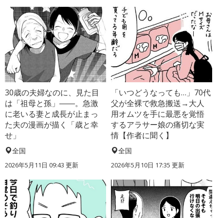
30歳の夫婦なのに、見た目
「いつどうなっても…」70代
は「祖母と孫」――。急激
父が全裸で救急搬送→大人
に老いる妻と成長が止まっ
用オムツを手に最悪を覚悟
た夫の漫画が描く「歳と幸
するアラサー娘の痛切な実
せ」
情【作者に聞く】
全国
全国
2026年5月11日 09:43 更新
2026年5月10日 17:35 更新