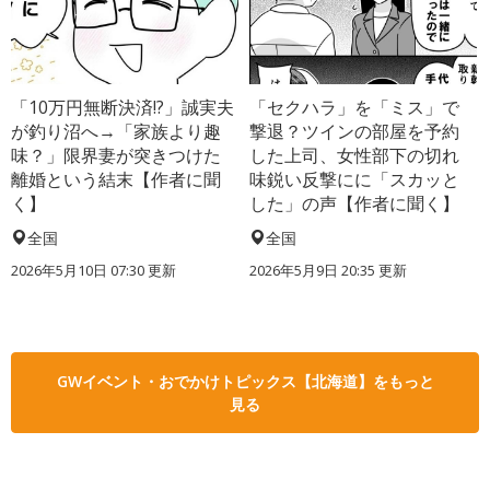
「10万円無断決済!?」誠実夫
「セクハラ」を「ミス」で
が釣り沼へ→「家族より趣
撃退？ツインの部屋を予約
味？」限界妻が突きつけた
した上司、女性部下の切れ
離婚という結末【作者に聞
味鋭い反撃にに「スカッと
く】
した」の声【作者に聞く】
全国
全国
2026年5月10日 07:30 更新
2026年5月9日 20:35 更新
GWイベント・おでかけトピックス【北海道】をもっと
見る