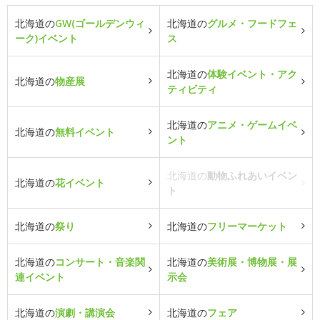
北海道の
GW(ゴールデンウィ
北海道の
グルメ・フードフェ
ーク)イベント
ス
北海道の
体験イベント・アク
北海道の
物産展
ティビティ
北海道の
アニメ・ゲームイベ
北海道の
無料イベント
ント
北海道の
動物ふれあいイベン
北海道の
花イベント
ト
北海道の
祭り
北海道の
フリーマーケット
北海道の
コンサート・音楽関
北海道の
美術展・博物展・展
連イベント
示会
北海道の
演劇・講演会
北海道の
フェア