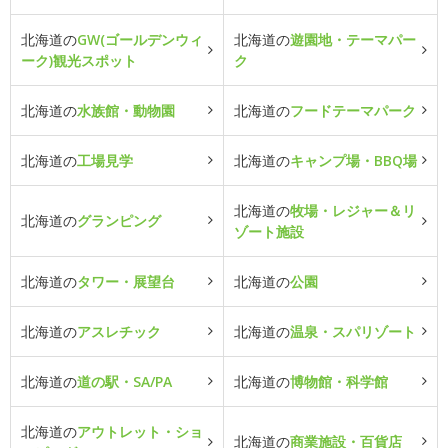
北海道の
GW(ゴールデンウィ
北海道の
遊園地・テーマパー
ーク)観光スポット
ク
北海道の
水族館・動物園
北海道の
フードテーマパーク
北海道の
工場見学
北海道の
キャンプ場・BBQ場
北海道の
牧場・レジャー＆リ
北海道の
グランピング
ゾート施設
北海道の
タワー・展望台
北海道の
公園
北海道の
アスレチック
北海道の
温泉・スパリゾート
北海道の
道の駅・SA/PA
北海道の
博物館・科学館
北海道の
アウトレット・ショ
北海道の
商業施設・百貨店