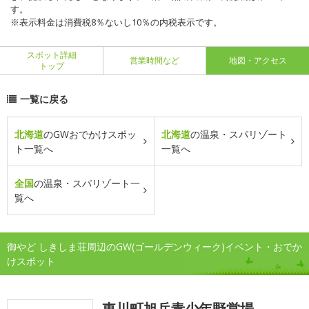
す。
※表示料金は消費税8％ないし10％の内税表示です。
スポット詳細
営業時間など
地図・アクセス
トップ
一覧に戻る
北海道
のGWおでかけスポッ
北海道
の温泉・スパリゾート
ト一覧へ
一覧へ
全国
の温泉・スパリゾート一
覧へ
御やど しきしま荘周辺のGW(ゴールデンウィーク)イベント・おでか
けスポット
東川町旭岳青少年野営場