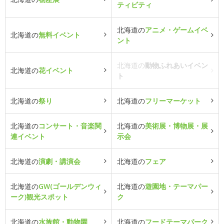
ティビティ
北海道の
アニメ・ゲームイベ
北海道の
無料イベント
ント
北海道の
動物ふれあいイベン
北海道の
花イベント
ト
北海道の
祭り
北海道の
フリーマーケット
北海道の
コンサート・音楽関
北海道の
美術展・博物展・展
連イベント
示会
北海道の
演劇・講演会
北海道の
フェア
北海道の
GW(ゴールデンウィ
北海道の
遊園地・テーマパー
ーク)観光スポット
ク
北海道の
水族館・動物園
北海道の
フードテーマパーク