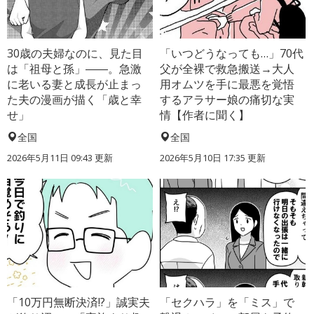
30歳の夫婦なのに、見た目
「いつどうなっても…」70代
は「祖母と孫」――。急激
父が全裸で救急搬送→大人
に老いる妻と成長が止まっ
用オムツを手に最悪を覚悟
た夫の漫画が描く「歳と幸
するアラサー娘の痛切な実
せ」
情【作者に聞く】
全国
全国
2026年5月11日 09:43 更新
2026年5月10日 17:35 更新
「10万円無断決済!?」誠実夫
「セクハラ」を「ミス」で