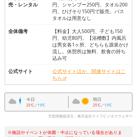
売・レンタル
円、シャンプー250円、タオル200
円、ひげそり150円で販売。バス
タオルは用意なし
全体備考
【料金】大人500円、子ども150
円、幼児80円。【浴槽数】内風呂
は男女各1ヶ所、どちらも源泉かけ
流し。休憩所は無料、飲食の持ち
込み可
公式サイト
公式サイトほか、関連サイトはこ
ちら
今日
明日
25℃
／
19℃
25℃
／
19℃
天気情報提供元：株式会社ライフビジネスウェザー
※施設やイベントが休園・中止になっている場合がありま