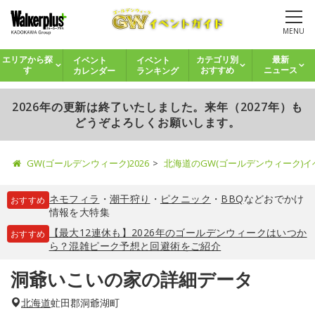
MENU
イベント
イベント
エリアから探
カテゴリ別
最新
カレンダー
ランキング
す
おすすめ
ニュース
2026年の更新は終了いたしました。来年（2027年）も
どうぞよろしくお願いします。
GW(ゴールデンウィーク)2026
北海道のGW(ゴールデンウィーク)
ネモフィラ
・
潮干狩り
・
ピクニック
・
BBQ
などおでかけ
おすすめ
情報を大特集
【最大12連休も】2026年のゴールデンウィークはいつか
おすすめ
ら？混雑ピーク予想と回避術をご紹介
洞爺いこいの家の詳細データ
北海道
虻田郡洞爺湖町