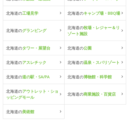
北海道の
工場見学
北海道の
キャンプ場・BBQ場
北海道の
牧場・レジャー＆リ
北海道の
グランピング
ゾート施設
北海道の
タワー・展望台
北海道の
公園
北海道の
アスレチック
北海道の
温泉・スパリゾート
北海道の
道の駅・SA/PA
北海道の
博物館・科学館
北海道の
アウトレット・ショ
北海道の
商業施設・百貨店
ッピングモール
北海道の
美術館