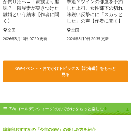
が釣り沼へ→「家族より趣
撃退？ツインの部屋を予約
味？」限界妻が突きつけた
した上司、女性部下の切れ
離婚という結末【作者に聞
味鋭い反撃にに「スカッと
く】
した」の声【作者に聞く】
全国
全国
2026年5月10日 07:30 更新
2026年5月9日 20:35 更新
GWイベント・おでかけトピックス【北海道】をもっと
見る
GW(ゴールデンウィーク)のおでかけをもっと楽しむ
編集部おすすめの「今年のGW」の楽しみ方を紹介