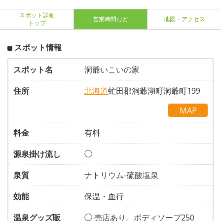
スポット詳細
営業時間など
地図・アクセス
トップ
スポット情報
スポット名
洞爺いこいの家
住所
北海道
虻田郡洞爺湖町洞爺町199
MAP
料金
有料
源泉掛け流し
◯
泉質
ナトリウム-硫酸塩泉
効能
保温・血行
温泉グッズ販
◯ 売店あり。ボディソープ250