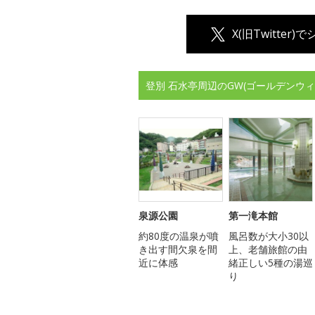
X(旧Twitter)
登別 石水亭周辺のGW(ゴールデンウ
泉源公園
第一滝本館
約80度の温泉が噴
風呂数が大小30以
き出す間欠泉を間
上、老舗旅館の由
近に体感
緒正しい5種の湯巡
り