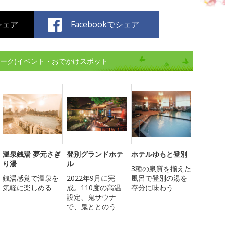
でシェア
Facebookでシェア
ィーク)イベント・おでかけスポット
温泉銭湯 夢元さぎ
登別グランドホテ
ホテルゆもと登別
り湯
ル
3種の泉質を揃えた
銭湯感覚で温泉を
2022年9月に完
風呂で登別の湯を
気軽に楽しめる
成。110度の高温
存分に味わう
設定、鬼サウナ
で、鬼ととのう