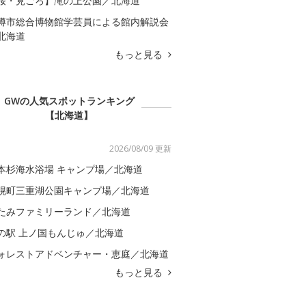
桜・見ごろ】滝の上公園／北海道
樽市総合博物館学芸員による館内解説会
北海道
もっと見る
GWの人気スポットランキング
【北海道】
2026/08/09 更新
本杉海水浴場 キャンプ場／北海道
幌町三重湖公園キャンプ場／北海道
たみファミリーランド／北海道
の駅 上ノ国もんじゅ／北海道
ォレストアドベンチャー・恵庭／北海道
もっと見る