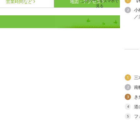
【
1
このページをスマホで
営業時間など
地図・アクセス
見る
小
2
／
三
1
南
2
き
3
道
4
フ
5