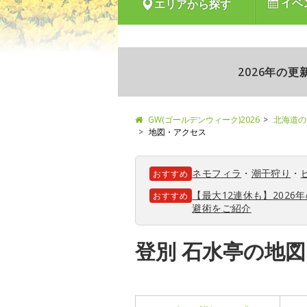
イベ
エリアから探す
2026年の
GW(ゴールデンウィーク)2026
北海道の
地図・アクセス
ネモフィラ
・
潮干狩り
・
おすすめ
【最大12連休も】202
おすすめ
避術をご紹介
登別 石水亭の地