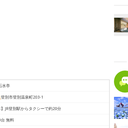
石水亭
道
登別市登別温泉町203-1
】JR登別駅からタクシーで約20分
00台 無料