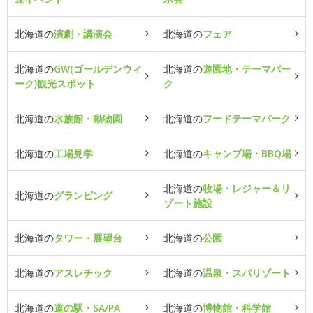
北海道の
演劇・講演会
北海道の
フェア
北海道の
GW(ゴールデンウィ
北海道の
遊園地・テーマパー
ーク)観光スポット
ク
北海道の
水族館・動物園
北海道の
フードテーマパーク
北海道の
工場見学
北海道の
キャンプ場・BBQ場
北海道の
牧場・レジャー＆リ
北海道の
グランピング
ゾート施設
北海道の
タワー・展望台
北海道の
公園
北海道の
アスレチック
北海道の
温泉・スパリゾート
北海道の
道の駅・SA/PA
北海道の
博物館・科学館