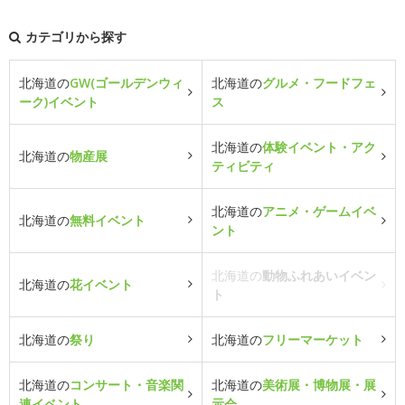
カテゴリから探す
北海道の
GW(ゴールデンウィ
北海道の
グルメ・フードフェ
ーク)イベント
ス
北海道の
体験イベント・アク
北海道の
物産展
ティビティ
北海道の
アニメ・ゲームイベ
北海道の
無料イベント
ント
北海道の
動物ふれあいイベン
北海道の
花イベント
ト
北海道の
祭り
北海道の
フリーマーケット
北海道の
コンサート・音楽関
北海道の
美術展・博物展・展
連イベント
示会