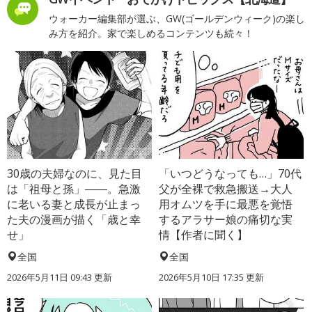
ウォーカー編集部が選ぶ、GW(ゴールデンウィーク)の楽し
み方を紹介。家で楽しめるコンテンツも続々！
30歳の夫婦なのに、見た目
「いつどうなっても…」70代
は「祖母と孫」――。急激
父が全裸で救急搬送→大人
に老いる妻と成長が止まっ
用オムツを手に最悪を覚悟
た夫の漫画が描く「歳と幸
するアラサー娘の痛切な実
せ」
情【作者に聞く】
全国
全国
2026年5月11日 09:43 更新
2026年5月10日 17:35 更新