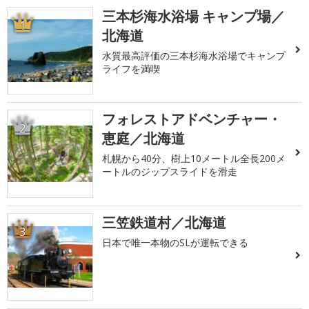
三本杉海水浴場 キャンプ場／
1
北海道
水質最高評価の三本杉海水浴場でキャンプ
ライフを満喫
フォレストアドベンチャー・
2
恵庭／北海道
札幌から40分、樹上10メートル全長200メ
ートルのジップスライドを滑走
三笠鉄道村／北海道
3
日本で唯一本物のSLが運転できる