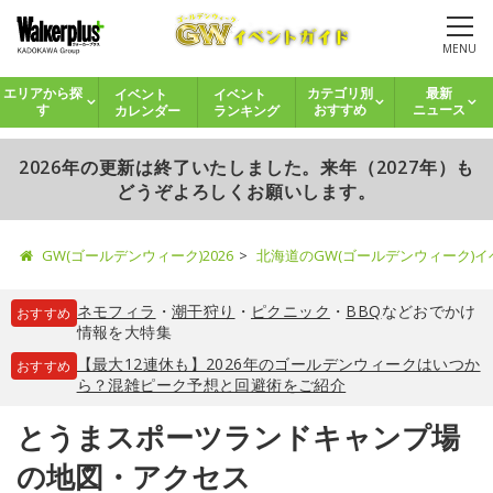
MENU
イベント
イベント
エリアから探
カテゴリ別
最新
カレンダー
ランキング
す
おすすめ
ニュース
2026年の更新は終了いたしました。来年（2027年）も
どうぞよろしくお願いします。
GW(ゴールデンウィーク)2026
北海道のGW(ゴールデンウィーク)
ネモフィラ
・
潮干狩り
・
ピクニック
・
BBQ
などおでかけ
おすすめ
情報を大特集
【最大12連休も】2026年のゴールデンウィークはいつか
おすすめ
ら？混雑ピーク予想と回避術をご紹介
とうまスポーツランドキャンプ場
の地図・アクセス