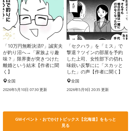
「10万円無断決済!?」誠実夫
「セクハラ」を「ミス」で
が釣り沼へ→「家族より趣
撃退？ツインの部屋を予約
味？」限界妻が突きつけた
した上司、女性部下の切れ
離婚という結末【作者に聞
味鋭い反撃にに「スカッと
く】
した」の声【作者に聞く】
全国
全国
2026年5月10日 07:30 更新
2026年5月9日 20:35 更新
GWイベント・おでかけトピックス【北海道】をもっと
見る