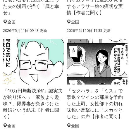
た夫の漫画が描く「歳と幸
するアラサー娘の痛切な実
せ」
情【作者に聞く】
全国
全国
2026年5月11日 09:43 更新
2026年5月10日 17:35 更新
「10万円無断決済!?」誠実夫
「セクハラ」を「ミス」で
が釣り沼へ→「家族より趣
撃退？ツインの部屋を予約
味？」限界妻が突きつけた
した上司、女性部下の切れ
離婚という結末【作者に聞
味鋭い反撃にに「スカッと
く】
した」の声【作者に聞く】
全国
全国