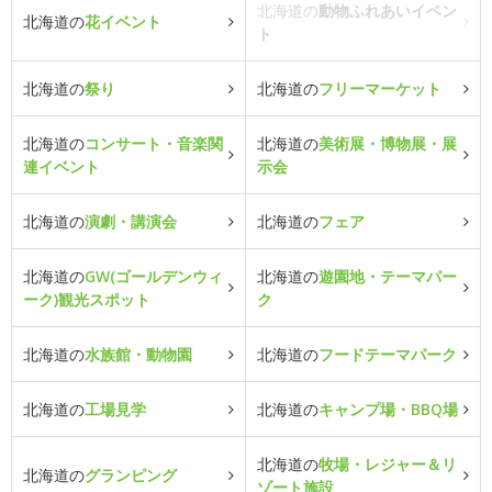
北海道の
動物ふれあいイベン
北海道の
花イベント
ト
北海道の
祭り
北海道の
フリーマーケット
北海道の
コンサート・音楽関
北海道の
美術展・博物展・展
連イベント
示会
北海道の
演劇・講演会
北海道の
フェア
北海道の
GW(ゴールデンウィ
北海道の
遊園地・テーマパー
ーク)観光スポット
ク
北海道の
水族館・動物園
北海道の
フードテーマパーク
北海道の
工場見学
北海道の
キャンプ場・BBQ場
北海道の
牧場・レジャー＆リ
北海道の
グランピング
ゾート施設