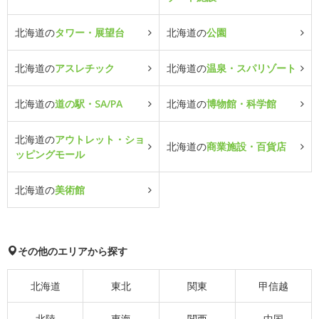
北海道の
タワー・展望台
北海道の
公園
北海道の
アスレチック
北海道の
温泉・スパリゾート
北海道の
道の駅・SA/PA
北海道の
博物館・科学館
北海道の
アウトレット・ショ
北海道の
商業施設・百貨店
ッピングモール
北海道の
美術館
その他のエリアから探す
北海道
東北
関東
甲信越
北陸
東海
関西
中国