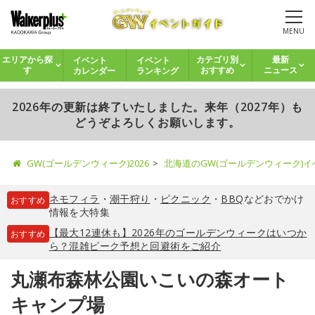
MENU
イベント
イベント
エリアから探
カテゴリ別
最新
カレンダー
ランキング
す
おすすめ
ニュース
2026年の更新は終了いたしました。来年（2027年）も
どうぞよろしくお願いします。
GW(ゴールデンウィーク)2026
北海道のGW(ゴールデンウィーク)
ネモフィラ
・
潮干狩り
・
ピクニック
・
BBQ
などおでかけ
おすすめ
情報を大特集
【最大12連休も】2026年のゴールデンウィークはいつか
おすすめ
ら？混雑ピーク予想と回避術をご紹介
丸瀬布森林公園いこいの森オート
キャンプ場