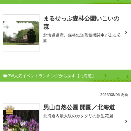
まるせっぷ森林公園いこいの
森
北海道遺産、森林鉄道蒸気機関車が走る公
園
GW人気イベントランキングから探す【北海道】
2026/08/06 更新
男山自然公園 開園／北海道
1
北海道内最大級のカタクリの原生花園