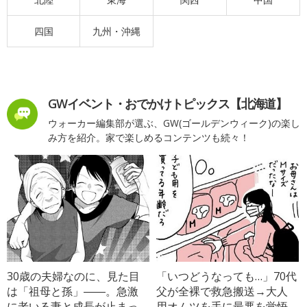
四国
九州・沖縄
GWイベント・おでかけトピックス【北海道】
ウォーカー編集部が選ぶ、GW(ゴールデンウィーク)の楽し
み方を紹介。家で楽しめるコンテンツも続々！
30歳の夫婦なのに、見た目
「いつどうなっても…」70代
は「祖母と孫」――。急激
父が全裸で救急搬送→大人
に老いる妻と成長が止まっ
用オムツを手に最悪を覚悟