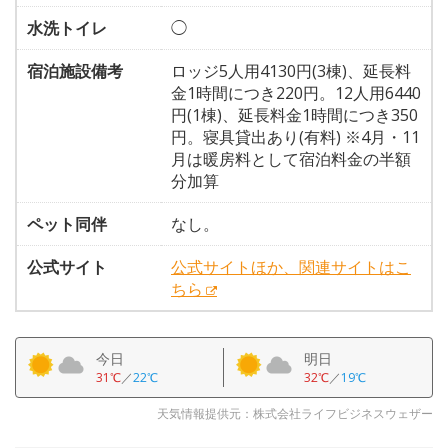
水洗トイレ
◯
宿泊施設備考
ロッジ5人用4130円(3棟)、延長料
金1時間につき220円。12人用6440
円(1棟)、延長料金1時間につき350
円。寝具貸出あり(有料) ※4月・11
月は暖房料として宿泊料金の半額
分加算
ペット同伴
なし。
公式サイト
公式サイトほか、関連サイトはこ
ちら
今日
明日
31℃
／
22℃
32℃
／
19℃
天気情報提供元：株式会社ライフビジネスウェザー