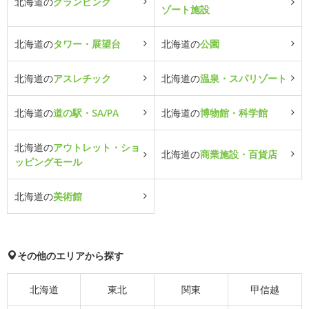
北海道の
グランピング
ゾート施設
北海道の
タワー・展望台
北海道の
公園
北海道の
アスレチック
北海道の
温泉・スパリゾート
北海道の
道の駅・SA/PA
北海道の
博物館・科学館
北海道の
アウトレット・ショ
北海道の
商業施設・百貨店
ッピングモール
北海道の
美術館
その他のエリアから探す
北海道
東北
関東
甲信越