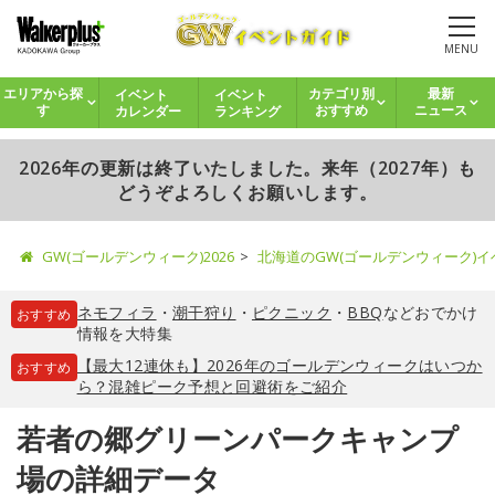
MENU
イベント
イベント
エリアから探
カテゴリ別
最新
カレンダー
ランキング
す
おすすめ
ニュース
2026年の更新は終了いたしました。来年（2027年）も
どうぞよろしくお願いします。
GW(ゴールデンウィーク)2026
北海道のGW(ゴールデンウィーク)
ネモフィラ
・
潮干狩り
・
ピクニック
・
BBQ
などおでかけ
おすすめ
情報を大特集
【最大12連休も】2026年のゴールデンウィークはいつか
おすすめ
ら？混雑ピーク予想と回避術をご紹介
若者の郷グリーンパークキャンプ
場の詳細データ