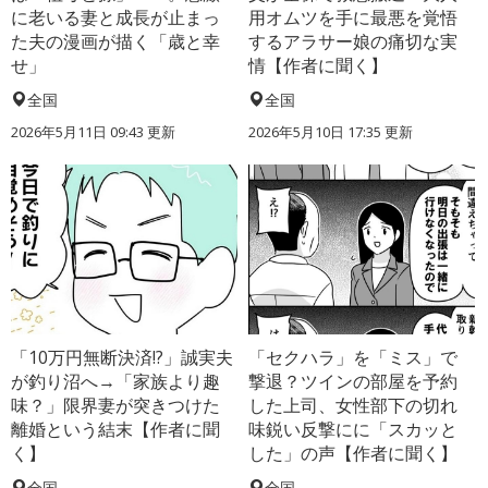
に老いる妻と成長が止まっ
用オムツを手に最悪を覚悟
た夫の漫画が描く「歳と幸
するアラサー娘の痛切な実
せ」
情【作者に聞く】
全国
全国
2026年5月11日 09:43 更新
2026年5月10日 17:35 更新
「10万円無断決済!?」誠実夫
「セクハラ」を「ミス」で
が釣り沼へ→「家族より趣
撃退？ツインの部屋を予約
味？」限界妻が突きつけた
した上司、女性部下の切れ
離婚という結末【作者に聞
味鋭い反撃にに「スカッと
く】
した」の声【作者に聞く】
全国
全国