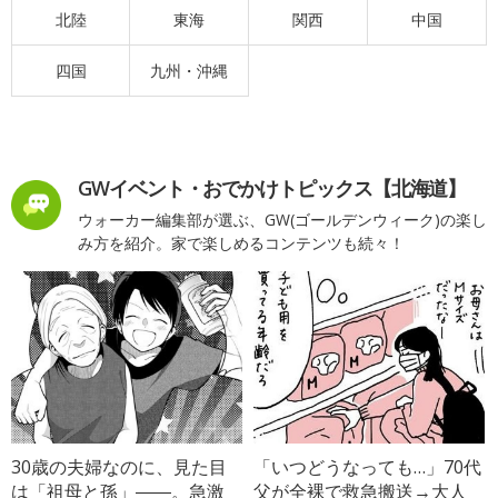
北陸
東海
関西
中国
四国
九州・沖縄
GWイベント・おでかけトピックス【北海道】
ウォーカー編集部が選ぶ、GW(ゴールデンウィーク)の楽し
み方を紹介。家で楽しめるコンテンツも続々！
30歳の夫婦なのに、見た目
「いつどうなっても…」70代
は「祖母と孫」――。急激
父が全裸で救急搬送→大人