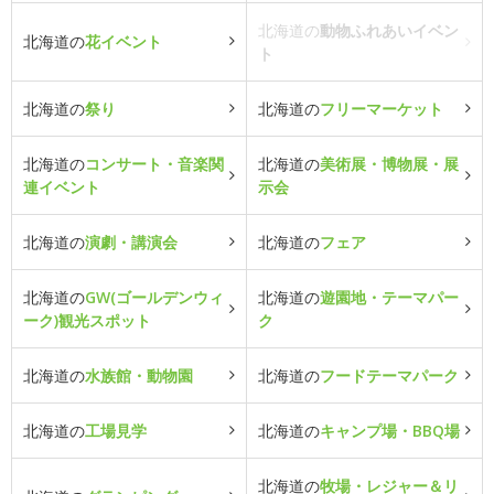
北海道の
動物ふれあいイベン
北海道の
花イベント
ト
北海道の
祭り
北海道の
フリーマーケット
北海道の
コンサート・音楽関
北海道の
美術展・博物展・展
連イベント
示会
北海道の
演劇・講演会
北海道の
フェア
北海道の
GW(ゴールデンウィ
北海道の
遊園地・テーマパー
ーク)観光スポット
ク
北海道の
水族館・動物園
北海道の
フードテーマパーク
北海道の
工場見学
北海道の
キャンプ場・BBQ場
北海道の
牧場・レジャー＆リ