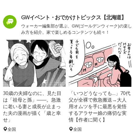
GWイベント・おでかけトピックス【北海道】
ウォーカー編集部が選ぶ、GW(ゴールデンウィーク)の楽し
み方を紹介。家で楽しめるコンテンツも続々！
30歳の夫婦なのに、見た目
「いつどうなっても…」70代
は「祖母と孫」――。急激
父が全裸で救急搬送→大人
に老いる妻と成長が止まっ
用オムツを手に最悪を覚悟
た夫の漫画が描く「歳と幸
するアラサー娘の痛切な実
せ」
情【作者に聞く】
全国
全国