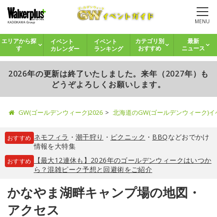
MENU
イベント
イベント
エリアから探
カテゴリ別
最新
カレンダー
ランキング
す
おすすめ
ニュース
2026年の更新は終了いたしました。来年（2027年）も
どうぞよろしくお願いします。
GW(ゴールデンウィーク)2026
北海道のGW(ゴールデンウィーク)
ネモフィラ
・
潮干狩り
・
ピクニック
・
BBQ
などおでかけ
おすすめ
情報を大特集
【最大12連休も】2026年のゴールデンウィークはいつか
おすすめ
ら？混雑ピーク予想と回避術をご紹介
かなやま湖畔キャンプ場の地図・
アクセス