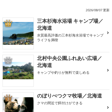
2026/08/07 更新
三本杉海水浴場 キャンプ場／
1
北海道
水質最高評価の三本杉海水浴場でキャンプ
ライフを満喫
北村中央公園ふれあい広場／
2
北海道
キャンプや釣りが無料で楽しめる
のぼりべつクマ牧場／北海道
3
クマの間近で餌付けができる