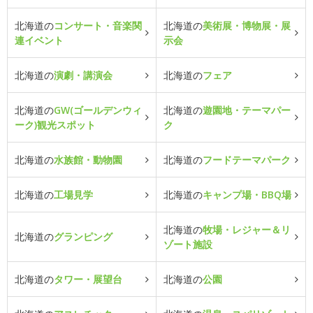
北海道の
コンサート・音楽関
北海道の
美術展・博物展・展
連イベント
示会
北海道の
演劇・講演会
北海道の
フェア
北海道の
GW(ゴールデンウィ
北海道の
遊園地・テーマパー
ーク)観光スポット
ク
北海道の
水族館・動物園
北海道の
フードテーマパーク
北海道の
工場見学
北海道の
キャンプ場・BBQ場
北海道の
牧場・レジャー＆リ
北海道の
グランピング
ゾート施設
北海道の
タワー・展望台
北海道の
公園