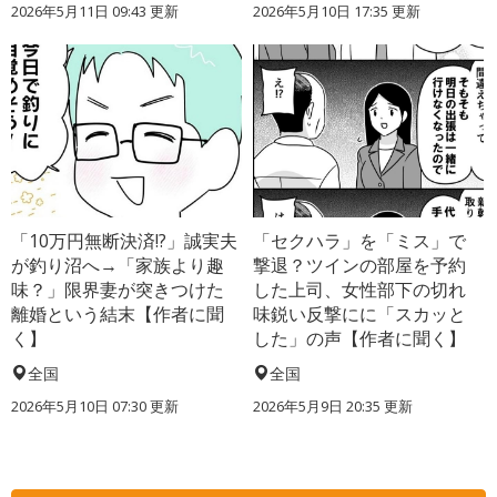
2026年5月11日 09:43 更新
2026年5月10日 17:35 更新
「10万円無断決済!?」誠実夫
「セクハラ」を「ミス」で
が釣り沼へ→「家族より趣
撃退？ツインの部屋を予約
味？」限界妻が突きつけた
した上司、女性部下の切れ
離婚という結末【作者に聞
味鋭い反撃にに「スカッと
く】
した」の声【作者に聞く】
全国
全国
2026年5月10日 07:30 更新
2026年5月9日 20:35 更新