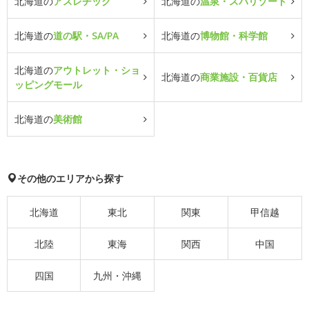
北海道の
アスレチック
北海道の
温泉・スパリゾート
北海道の
道の駅・SA/PA
北海道の
博物館・科学館
北海道の
アウトレット・ショ
北海道の
商業施設・百貨店
ッピングモール
北海道の
美術館
その他のエリアから探す
北海道
東北
関東
甲信越
北陸
東海
関西
中国
四国
九州・沖縄