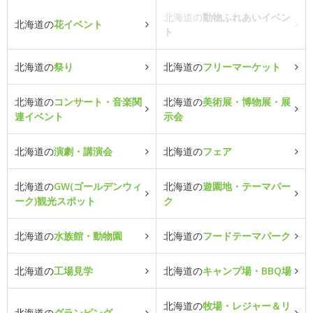
北海道の
動物ふれあいイベン
北海道の
花イベント
ト
北海道の
祭り
北海道の
フリーマーケット
北海道の
コンサート・音楽関
北海道の
美術展・博物展・展
連イベント
示会
北海道の
演劇・講演会
北海道の
フェア
北海道の
GW(ゴールデンウィ
北海道の
遊園地・テーマパー
ーク)観光スポット
ク
北海道の
水族館・動物園
北海道の
フードテーマパーク
北海道の
工場見学
北海道の
キャンプ場・BBQ場
北海道の
牧場・レジャー＆リ
北海道の
グランピング