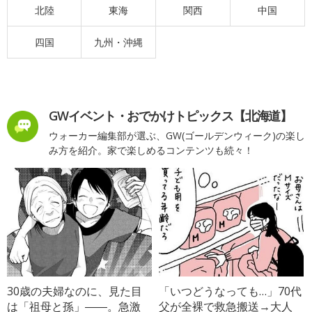
北陸
東海
関西
中国
四国
九州・沖縄
GWイベント・おでかけトピックス【北海道】
ウォーカー編集部が選ぶ、GW(ゴールデンウィーク)の楽し
み方を紹介。家で楽しめるコンテンツも続々！
30歳の夫婦なのに、見た目
「いつどうなっても…」70代
は「祖母と孫」――。急激
父が全裸で救急搬送→大人