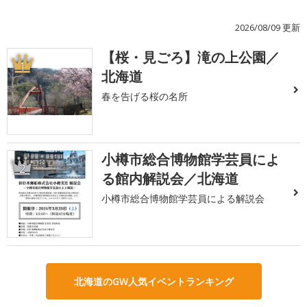
2026/08/09 更新
【桜・見ごろ】滝の上公園／
1
北海道
春を告げる桜の名所
小樽市総合博物館学芸員によ
2
る館内解説会／北海道
小樽市総合博物館学芸員による解説会
北海道のGW人気イベントランキング