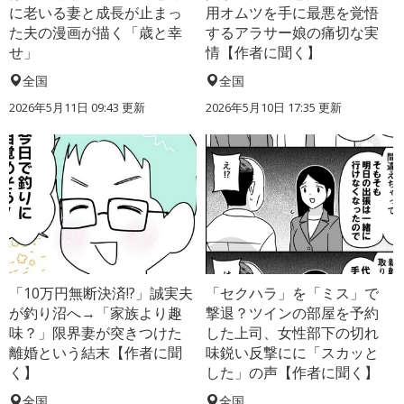
に老いる妻と成長が止まっ
用オムツを手に最悪を覚悟
た夫の漫画が描く「歳と幸
するアラサー娘の痛切な実
せ」
情【作者に聞く】
全国
全国
2026年5月11日 09:43 更新
2026年5月10日 17:35 更新
「10万円無断決済!?」誠実夫
「セクハラ」を「ミス」で
が釣り沼へ→「家族より趣
撃退？ツインの部屋を予約
味？」限界妻が突きつけた
した上司、女性部下の切れ
離婚という結末【作者に聞
味鋭い反撃にに「スカッと
く】
した」の声【作者に聞く】
全国
全国