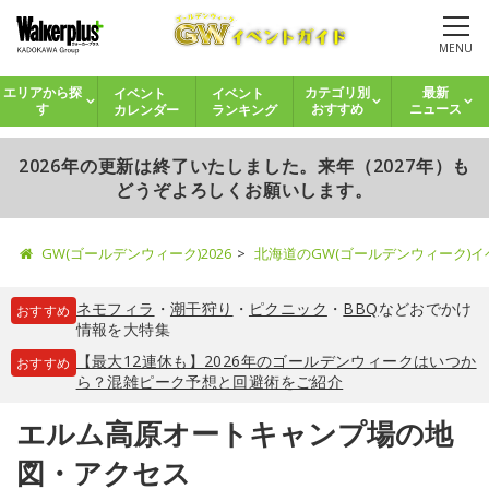
MENU
イベント
イベント
エリアから探
カテゴリ別
最新
カレンダー
ランキング
す
おすすめ
ニュース
2026年の更新は終了いたしました。来年（2027年）も
どうぞよろしくお願いします。
GW(ゴールデンウィーク)2026
北海道のGW(ゴールデンウィーク)
ネモフィラ
・
潮干狩り
・
ピクニック
・
BBQ
などおでかけ
おすすめ
情報を大特集
【最大12連休も】2026年のゴールデンウィークはいつか
おすすめ
ら？混雑ピーク予想と回避術をご紹介
エルム高原オートキャンプ場の地
図・アクセス