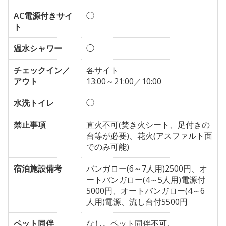
AC電源付きサイ
◯
ト
温水シャワー
◯
チェックイン／
各サイト
アウト
13:00～21:00／10:00
水洗トイレ
◯
禁止事項
直火不可(焚き火シート、足付きの
台等が必要)、花火(アスファルト面
でのみ可能)
宿泊施設備考
バンガロー(6～7人用)2500円、オ
ートバンガロー(4～5人用)電源付
5000円、オートバンガロー(4～6
人用)電源、流し台付5500円
ペット同伴
なし。ペット同伴不可。