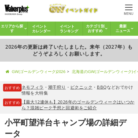
MENU
イベント
イベント
エリアから探
カテゴリ別
最新
カレンダー
ランキング
す
おすすめ
ニュース
2026年の更新は終了いたしました。来年（2027年）も
どうぞよろしくお願いします。
GW(ゴールデンウィーク)2026
北海道のGW(ゴールデンウィーク)
ネモフィラ
・
潮干狩り
・
ピクニック
・
BBQ
などおでかけ
おすすめ
情報を大特集
【最大12連休も】2026年のゴールデンウィークはいつか
おすすめ
ら？混雑ピーク予想と回避術をご紹介
小平町望洋台キャンプ場の詳細デ
ータ