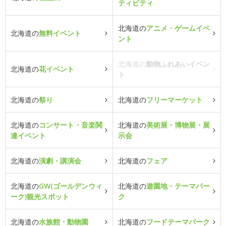
ティビティ
北海道の
アニメ・ゲームイベ
北海道の
無料イベント
ント
北海道の
動物ふれあいイベン
北海道の
花イベント
ト
北海道の
祭り
北海道の
フリーマーケット
北海道の
コンサート・音楽関
北海道の
美術展・博物展・展
連イベント
示会
北海道の
演劇・講演会
北海道の
フェア
北海道の
GW(ゴールデンウィ
北海道の
遊園地・テーマパー
ーク)観光スポット
ク
北海道の
水族館・動物園
北海道の
フードテーマパーク