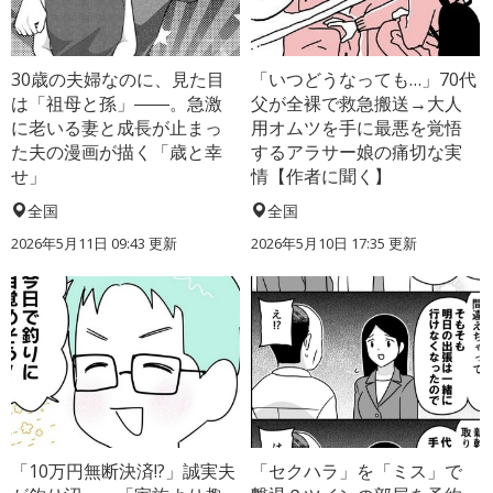
30歳の夫婦なのに、見た目
「いつどうなっても…」70代
は「祖母と孫」――。急激
父が全裸で救急搬送→大人
に老いる妻と成長が止まっ
用オムツを手に最悪を覚悟
た夫の漫画が描く「歳と幸
するアラサー娘の痛切な実
せ」
情【作者に聞く】
全国
全国
2026年5月11日 09:43 更新
2026年5月10日 17:35 更新
「10万円無断決済!?」誠実夫
「セクハラ」を「ミス」で