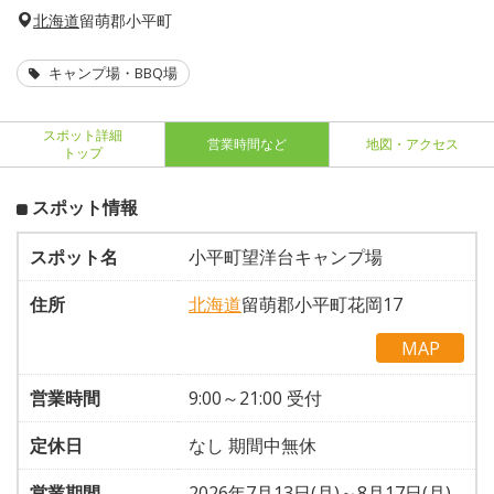
北海道
留萌郡小平町
キャンプ場・BBQ場
スポット詳細
営業時間など
地図・アクセス
トップ
スポット情報
スポット名
小平町望洋台キャンプ場
住所
北海道
留萌郡小平町花岡17
MAP
営業時間
9:00～21:00 受付
定休日
なし 期間中無休
営業期間
2026年7月13日(月)～8月17日(月)