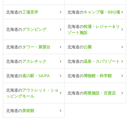
北海道の
工場見学
北海道の
キャンプ場・BBQ場
北海道の
牧場・レジャー＆リ
北海道の
グランピング
ゾート施設
北海道の
タワー・展望台
北海道の
公園
北海道の
アスレチック
北海道の
温泉・スパリゾート
北海道の
道の駅・SA/PA
北海道の
博物館・科学館
北海道の
アウトレット・ショ
北海道の
商業施設・百貨店
ッピングモール
北海道の
美術館