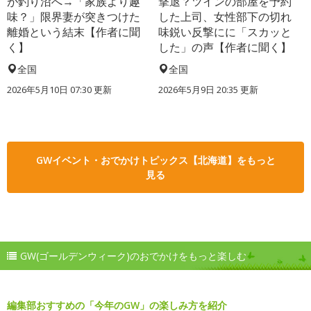
が釣り沼へ→「家族より趣
撃退？ツインの部屋を予約
味？」限界妻が突きつけた
した上司、女性部下の切れ
離婚という結末【作者に聞
味鋭い反撃にに「スカッと
く】
した」の声【作者に聞く】
全国
全国
2026年5月10日 07:30 更新
2026年5月9日 20:35 更新
GWイベント・おでかけトピックス【北海道】をもっと
見る
GW(ゴールデンウィーク)のおでかけをもっと楽しむ
編集部おすすめの「今年のGW」の楽しみ方を紹介