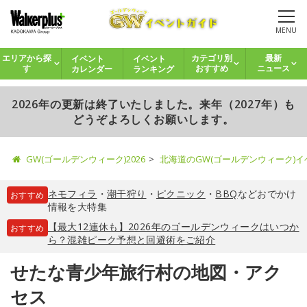
MENU
イベント
イベント
エリアから探
カテゴリ別
最新
カレンダー
ランキング
す
おすすめ
ニュース
2026年の更新は終了いたしました。来年（2027年）も
どうぞよろしくお願いします。
GW(ゴールデンウィーク)2026
北海道のGW(ゴールデンウィーク)
ネモフィラ
・
潮干狩り
・
ピクニック
・
BBQ
などおでかけ
おすすめ
情報を大特集
【最大12連休も】2026年のゴールデンウィークはいつか
おすすめ
ら？混雑ピーク予想と回避術をご紹介
せたな青少年旅行村の地図・アク
セス