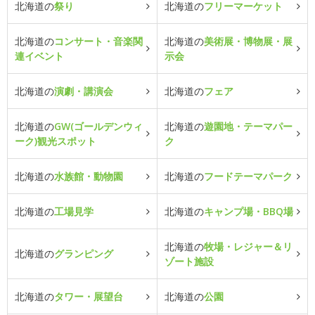
北海道の
祭り
北海道の
フリーマーケット
北海道の
コンサート・音楽関
北海道の
美術展・博物展・展
連イベント
示会
北海道の
演劇・講演会
北海道の
フェア
北海道の
GW(ゴールデンウィ
北海道の
遊園地・テーマパー
ーク)観光スポット
ク
北海道の
水族館・動物園
北海道の
フードテーマパーク
北海道の
工場見学
北海道の
キャンプ場・BBQ場
北海道の
牧場・レジャー＆リ
北海道の
グランピング
ゾート施設
北海道の
タワー・展望台
北海道の
公園