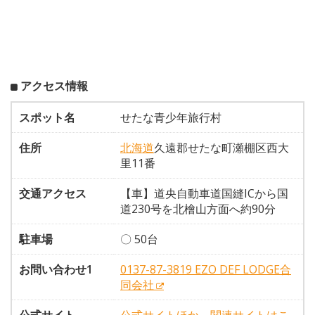
アクセス情報
スポット名
せたな青少年旅行村
住所
北海道
久遠郡せたな町瀬棚区西大
里11番
交通アクセス
【車】道央自動車道国縫ICから国
道230号を北檜山方面へ約90分
駐車場
〇 50台
お問い合わせ1
0137-87-3819 EZO DEF LODGE合
同会社