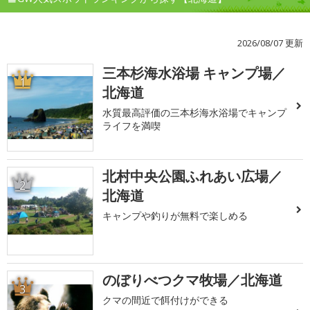
2026/08/07 更新
三本杉海水浴場 キャンプ場／
1
北海道
水質最高評価の三本杉海水浴場でキャンプ
ライフを満喫
北村中央公園ふれあい広場／
2
北海道
キャンプや釣りが無料で楽しめる
のぼりべつクマ牧場／北海道
3
クマの間近で餌付けができる