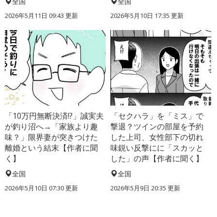
全国
全国
2026年5月11日 09:43 更新
2026年5月10日 17:35 更新
「10万円無断決済!?」誠実夫
「セクハラ」を「ミス」で
が釣り沼へ→「家族より趣
撃退？ツインの部屋を予約
味？」限界妻が突きつけた
した上司、女性部下の切れ
離婚という結末【作者に聞
味鋭い反撃にに「スカッと
く】
した」の声【作者に聞く】
全国
全国
2026年5月10日 07:30 更新
2026年5月9日 20:35 更新