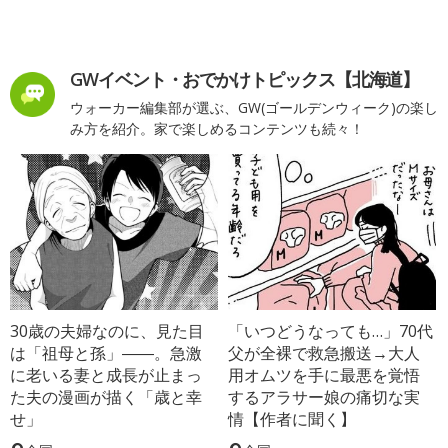
GWイベント・おでかけトピックス【北海道】
ウォーカー編集部が選ぶ、GW(ゴールデンウィーク)の楽し
み方を紹介。家で楽しめるコンテンツも続々！
30歳の夫婦なのに、見た目
「いつどうなっても…」70代
は「祖母と孫」――。急激
父が全裸で救急搬送→大人
に老いる妻と成長が止まっ
用オムツを手に最悪を覚悟
た夫の漫画が描く「歳と幸
するアラサー娘の痛切な実
せ」
情【作者に聞く】