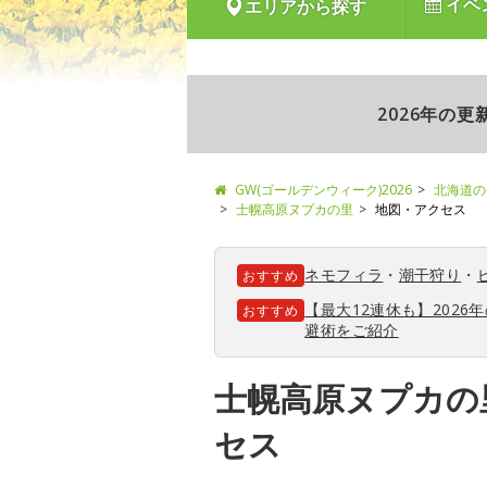
イベ
エリアから探す
2026年の
GW(ゴールデンウィーク)2026
北海道の
士幌高原ヌプカの里
地図・アクセス
ネモフィラ
・
潮干狩り
・
おすすめ
【最大12連休も】202
おすすめ
避術をご紹介
士幌高原ヌプカの
セス