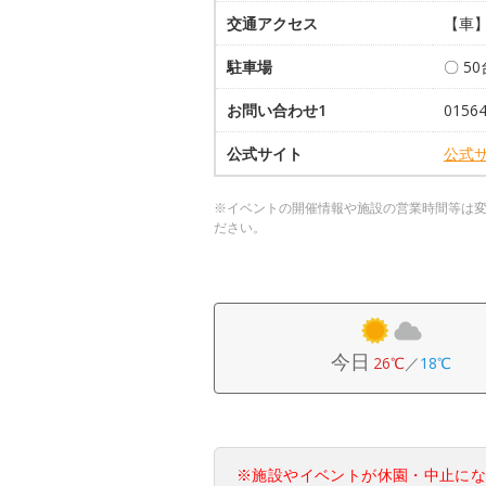
交通アクセス
【車】
駐車場
〇 5
お問い合わせ1
015
公式サイト
公式
※イベントの開催情報や施設の営業時間等は
ださい。
今日
26℃
／
18℃
※施設やイベントが休園・中止に