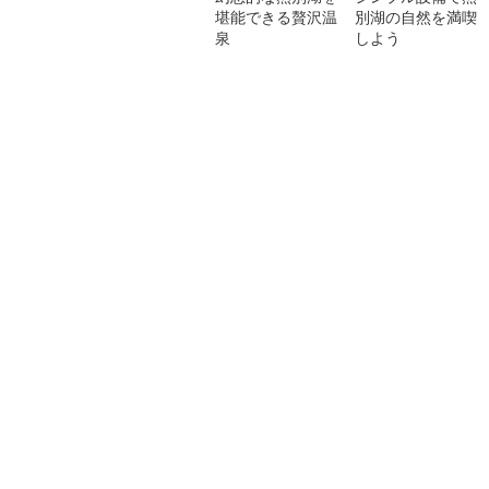
堪能できる贅沢温
別湖の自然を満喫
泉
しよう