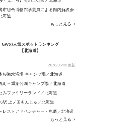
桜・見ごろ】滝の上公園／北海道
樽市総合博物館学芸員による館内解説会
北海道
もっと見る
GWの人気スポットランキング
【北海道】
2026/08/09 更新
本杉海水浴場 キャンプ場／北海道
幌町三重湖公園キャンプ場／北海道
たみファミリーランド／北海道
の駅 上ノ国もんじゅ／北海道
ォレストアドベンチャー・恵庭／北海道
もっと見る