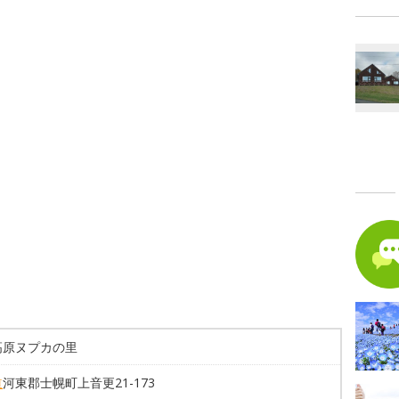
高原ヌプカの里
道
河東郡士幌町上音更21-173