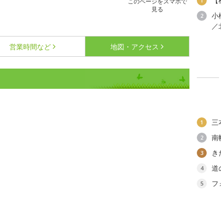
【
1
このページをスマホで
見る
小
2
／
営業時間など
地図・アクセス
三
1
南
2
き
3
道
4
フ
5