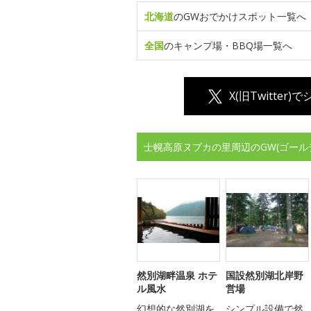
北海道
のGWおでかけスポット一覧へ
全国
のキャンプ場・BBQ場一覧へ
X(旧Twitter)
士幌高原ヌプカの里周辺のGW(ゴール
然別湖畔温泉 ホテ
国設然別湖北岸野
ル風水
営場
幻想的な然別湖を
シンプル設備で然