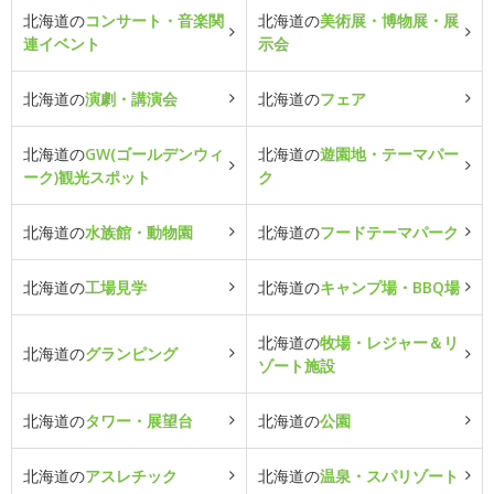
北海道の
コンサート・音楽関
北海道の
美術展・博物展・展
連イベント
示会
北海道の
演劇・講演会
北海道の
フェア
北海道の
GW(ゴールデンウィ
北海道の
遊園地・テーマパー
ーク)観光スポット
ク
北海道の
水族館・動物園
北海道の
フードテーマパーク
北海道の
工場見学
北海道の
キャンプ場・BBQ場
北海道の
牧場・レジャー＆リ
北海道の
グランピング
ゾート施設
北海道の
タワー・展望台
北海道の
公園
北海道の
アスレチック
北海道の
温泉・スパリゾート