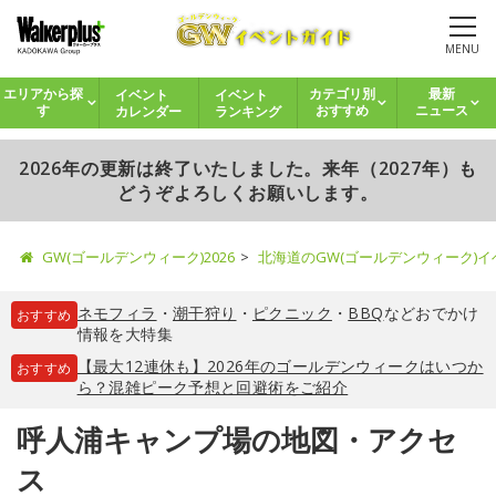
MENU
イベント
イベント
エリアから探
カテゴリ別
最新
カレンダー
ランキング
す
おすすめ
ニュース
2026年の更新は終了いたしました。来年（2027年）も
どうぞよろしくお願いします。
GW(ゴールデンウィーク)2026
北海道のGW(ゴールデンウィーク)
ネモフィラ
・
潮干狩り
・
ピクニック
・
BBQ
などおでかけ
おすすめ
情報を大特集
【最大12連休も】2026年のゴールデンウィークはいつか
おすすめ
ら？混雑ピーク予想と回避術をご紹介
呼人浦キャンプ場の地図・アクセ
ス