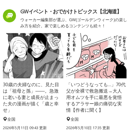
GWイベント・おでかけトピックス【北海道】
ウォーカー編集部が選ぶ、GW(ゴールデンウィーク)の楽し
み方を紹介。家で楽しめるコンテンツも続々！
30歳の夫婦なのに、見た目
「いつどうなっても…」70代
は「祖母と孫」――。急激
父が全裸で救急搬送→大人
に老いる妻と成長が止まっ
用オムツを手に最悪を覚悟
た夫の漫画が描く「歳と幸
するアラサー娘の痛切な実
せ」
情【作者に聞く】
全国
全国
2026年5月11日 09:43 更新
2026年5月10日 17:35 更新