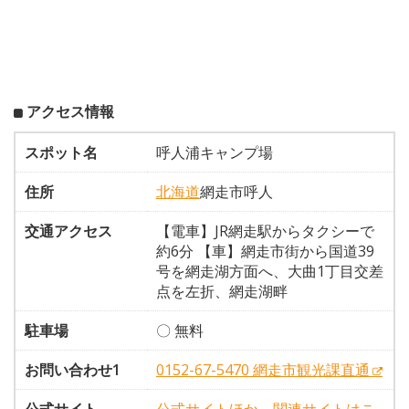
アクセス情報
スポット名
呼人浦キャンプ場
住所
北海道
網走市呼人
交通アクセス
【電車】JR網走駅からタクシーで
約6分 【車】網走市街から国道39
号を網走湖方面へ、大曲1丁目交差
点を左折、網走湖畔
駐車場
〇 無料
お問い合わせ1
0152-67-5470 網走市観光課直通