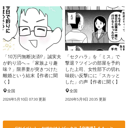
「10万円無断決済!?」誠実夫
「セクハラ」を「ミス」で
が釣り沼へ→「家族より趣
撃退？ツインの部屋を予約
味？」限界妻が突きつけた
した上司、女性部下の切れ
離婚という結末【作者に聞
味鋭い反撃にに「スカッと
く】
した」の声【作者に聞く】
全国
全国
2026年5月10日 07:30 更新
2026年5月9日 20:35 更新