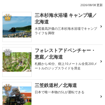
2026/08/08 更新
三本杉海水浴場 キャンプ場／
1
北海道
水質最高評価の三本杉海水浴場でキャンプ
ライフを満喫
フォレストアドベンチャー・
2
恵庭／北海道
札幌から40分、樹上10メートル全長200メ
ートルのジップスライドを滑走
三笠鉄道村／北海道
3
日本で唯一本物のSLが運転できる