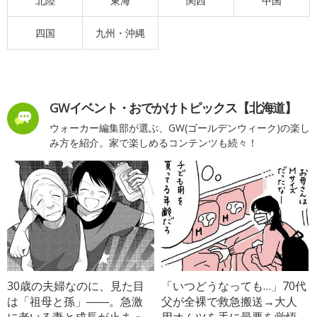
北陸
東海
関西
中国
四国
九州・沖縄
GWイベント・おでかけトピックス【北海道】
ウォーカー編集部が選ぶ、GW(ゴールデンウィーク)の楽し
み方を紹介。家で楽しめるコンテンツも続々！
30歳の夫婦なのに、見た目
「いつどうなっても…」70代
は「祖母と孫」――。急激
父が全裸で救急搬送→大人
に老いる妻と成長が止まっ
用オムツを手に最悪を覚悟