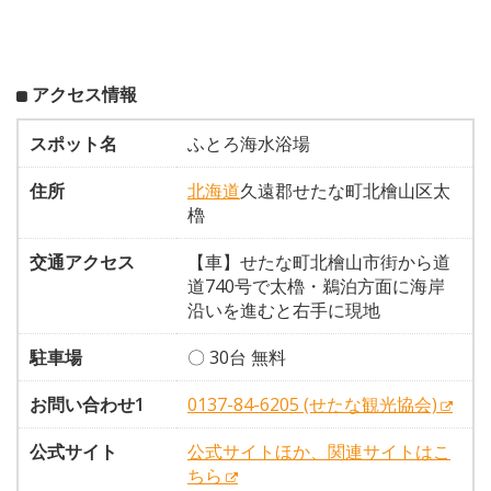
アクセス情報
スポット名
ふとろ海水浴場
住所
北海道
久遠郡せたな町北檜山区太
櫓
交通アクセス
【車】せたな町北檜山市街から道
道740号で太櫓・鵜泊方面に海岸
沿いを進むと右手に現地
駐車場
〇 30台 無料
お問い合わせ1
0137-84-6205 (せたな観光協会)
公式サイト
公式サイトほか、関連サイトはこ
ちら