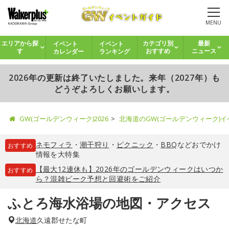
MENU
イベント
イベント
エリアから探
カテゴリ別
最新
カレンダー
ランキング
す
おすすめ
ニュース
2026年の更新は終了いたしました。来年（2027年）も
どうぞよろしくお願いします。
GW(ゴールデンウィーク)2026
北海道のGW(ゴールデンウィーク)
ネモフィラ
・
潮干狩り
・
ピクニック
・
BBQ
などおでかけ
おすすめ
情報を大特集
【最大12連休も】2026年のゴールデンウィークはいつか
おすすめ
ら？混雑ピーク予想と回避術をご紹介
ふとろ海水浴場の地図・アクセス
北海道
久遠郡せたな町