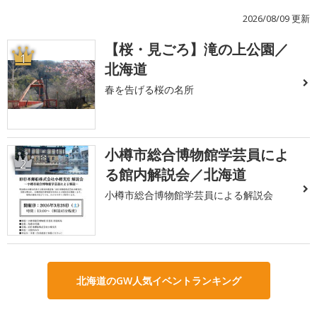
2026/08/09 更新
【桜・見ごろ】滝の上公園／
1
北海道
春を告げる桜の名所
小樽市総合博物館学芸員によ
2
る館内解説会／北海道
小樽市総合博物館学芸員による解説会
北海道のGW人気イベントランキング