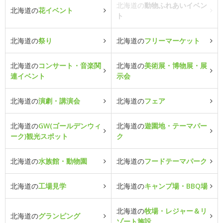
北海道の
動物ふれあいイベン
北海道の
花イベント
ト
北海道の
祭り
北海道の
フリーマーケット
北海道の
コンサート・音楽関
北海道の
美術展・博物展・展
連イベント
示会
北海道の
演劇・講演会
北海道の
フェア
北海道の
GW(ゴールデンウィ
北海道の
遊園地・テーマパー
ーク)観光スポット
ク
北海道の
水族館・動物園
北海道の
フードテーマパーク
北海道の
工場見学
北海道の
キャンプ場・BBQ場
北海道の
牧場・レジャー＆リ
北海道の
グランピング
ゾート施設