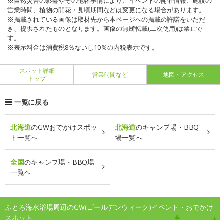
※自然災害の影響やその他諸事情により、イベントの開催情報、施設の
営業時間、植物の開花・見頃期間などは変更になる場合があります。
※掲載されている画像は取材先から本ページへの掲載の許諾をいただ
き、提供されたものとなります。画像の無断転載(二次使用)は禁止で
す。
※表示料金は消費税8％ないし10％の内税表示です。
スポット詳細
営業時間など
地図・アクセス
トップ
一覧に戻る
北海道
のGWおでかけスポッ
北海道
のキャンプ場・BBQ
ト一覧へ
場一覧へ
全国
のキャンプ場・BBQ場
一覧へ
ふとろ海水浴場周辺のGW(ゴールデンウィーク)イベント・おでかけ
スポット