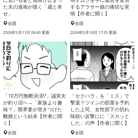
た夫の漫画が描く「歳と幸
するアラサー娘の痛切な実
せ」
情【作者に聞く】
全国
全国
2026年5月11日 09:43 更新
2026年5月10日 17:35 更新
「10万円無断決済!?」誠実夫
「セクハラ」を「ミス」で
が釣り沼へ→「家族より趣
撃退？ツインの部屋を予約
味？」限界妻が突きつけた
した上司、女性部下の切れ
離婚という結末【作者に聞
味鋭い反撃にに「スカッと
く】
した」の声【作者に聞く】
全国
全国