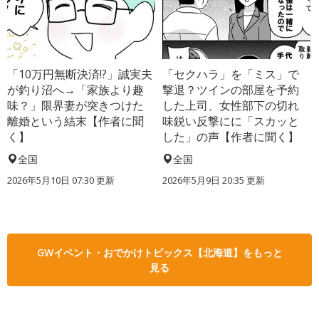
「10万円無断決済!?」誠実夫
「セクハラ」を「ミス」で
が釣り沼へ→「家族より趣
撃退？ツインの部屋を予約
味？」限界妻が突きつけた
した上司、女性部下の切れ
離婚という結末【作者に聞
味鋭い反撃にに「スカッと
く】
した」の声【作者に聞く】
全国
全国
2026年5月10日 07:30 更新
2026年5月9日 20:35 更新
GWイベント・おでかけトピックス【北海道】をもっと
見る