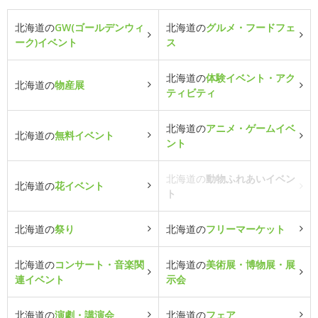
北海道の
GW(ゴールデンウィ
北海道の
グルメ・フードフェ
ーク)イベント
ス
北海道の
体験イベント・アク
北海道の
物産展
ティビティ
北海道の
アニメ・ゲームイベ
北海道の
無料イベント
ント
北海道の
動物ふれあいイベン
北海道の
花イベント
ト
北海道の
祭り
北海道の
フリーマーケット
北海道の
コンサート・音楽関
北海道の
美術展・博物展・展
連イベント
示会
北海道の
演劇・講演会
北海道の
フェア