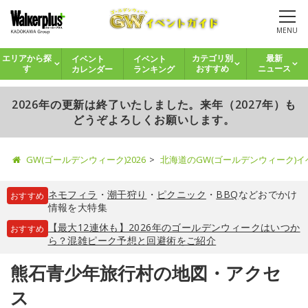
MENU
イベント
イベント
エリアから探
カテゴリ別
最新
カレンダー
ランキング
す
おすすめ
ニュース
2026年の更新は終了いたしました。来年（2027年）も
どうぞよろしくお願いします。
GW(ゴールデンウィーク)2026
北海道のGW(ゴールデンウィーク)
ネモフィラ
・
潮干狩り
・
ピクニック
・
BBQ
などおでかけ
おすすめ
情報を大特集
【最大12連休も】2026年のゴールデンウィークはいつか
おすすめ
ら？混雑ピーク予想と回避術をご紹介
熊石青少年旅行村の地図・アクセ
ス