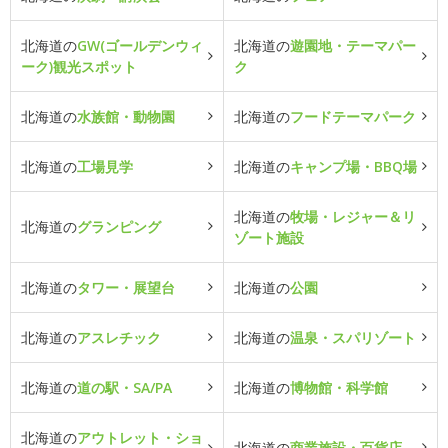
北海道の
GW(ゴールデンウィ
北海道の
遊園地・テーマパー
ーク)観光スポット
ク
北海道の
水族館・動物園
北海道の
フードテーマパーク
北海道の
工場見学
北海道の
キャンプ場・BBQ場
北海道の
牧場・レジャー＆リ
北海道の
グランピング
ゾート施設
北海道の
タワー・展望台
北海道の
公園
北海道の
アスレチック
北海道の
温泉・スパリゾート
北海道の
道の駅・SA/PA
北海道の
博物館・科学館
北海道の
アウトレット・ショ
北海道の
商業施設・百貨店