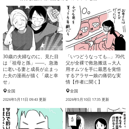
30歳の夫婦なのに、見た目
「いつどうなっても…」70代
は「祖母と孫」――。急激
父が全裸で救急搬送→大人
に老いる妻と成長が止まっ
用オムツを手に最悪を覚悟
た夫の漫画が描く「歳と幸
するアラサー娘の痛切な実
せ」
情【作者に聞く】
全国
全国
2026年5月11日 09:43 更新
2026年5月10日 17:35 更新