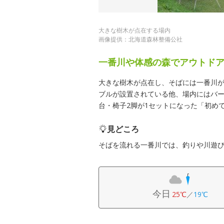
大きな樹木が点在する場内
画像提供：北海道森林整備公社
一番川や体感の森でアウトド
大きな樹木が点在し、そばには一番川
ブルが設置されている他、場内にはバー
台・椅子2脚が1セットになった「初め
見どころ
そばを流れる一番川では、釣りや川遊
今日
25℃
／
19℃