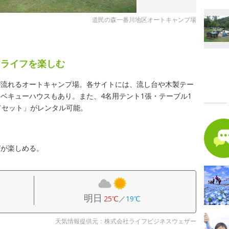
道民の森一番川地区オートキャンプ場
アライフを楽しむ
が流れるオートキャンプ場。各サイトには、流し台や木製テー
ベキューハウスもあり。また、4名用テント1張・テーブル1
てセット」がレンタル可能。
びが楽しめる。
明日
25℃
／
19℃
天気情報提供元：株式会社ライフビジネスウェザー