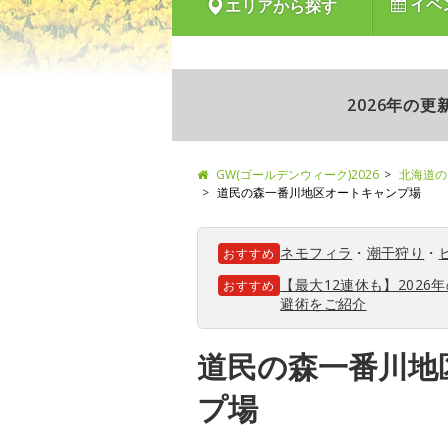
イベ
エリアから探す
2026年の
GW(ゴールデンウィーク)2026
北海道の
道民の森一番川地区オートキャンプ場
ネモフィラ
・
潮干狩り
・
おすすめ
【最大12連休も】202
おすすめ
避術をご紹介
道民の森一番川地
プ場