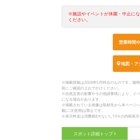
※施設やイベントが休園・中止に
ください。
営業時間
地図・ア
※掲載情報は2026年5月時点のものです。
前にご確認の上おでかけください。
※自然災害の影響やその他諸事情により、イ
になる場合があります。
※掲載されている画像は取材先から本ページ
載(二次使用)は禁止です。
※表示料金は消費税8％ないし10％の内税表示
スポット詳細
トップ