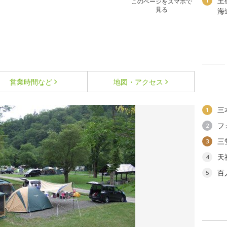
主
1
このページをスマホで
見る
海
営業時間など
地図・アクセス
三
1
フ
2
三
3
天
4
百
5