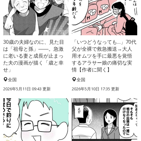
30歳の夫婦なのに、見た目
「いつどうなっても…」70代
は「祖母と孫」――。急激
父が全裸で救急搬送→大人
に老いる妻と成長が止まっ
用オムツを手に最悪を覚悟
た夫の漫画が描く「歳と幸
するアラサー娘の痛切な実
せ」
情【作者に聞く】
全国
全国
2026年5月11日 09:43 更新
2026年5月10日 17:35 更新