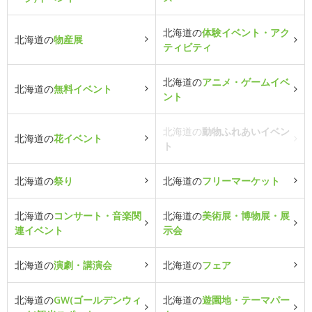
北海道の
体験イベント・アク
北海道の
物産展
ティビティ
北海道の
アニメ・ゲームイベ
北海道の
無料イベント
ント
北海道の
動物ふれあいイベン
北海道の
花イベント
ト
北海道の
祭り
北海道の
フリーマーケット
北海道の
コンサート・音楽関
北海道の
美術展・博物展・展
連イベント
示会
北海道の
演劇・講演会
北海道の
フェア
北海道の
GW(ゴールデンウィ
北海道の
遊園地・テーマパー