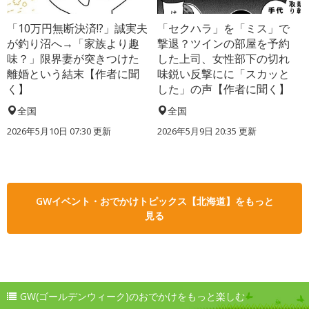
「10万円無断決済!?」誠実夫
「セクハラ」を「ミス」で
が釣り沼へ→「家族より趣
撃退？ツインの部屋を予約
味？」限界妻が突きつけた
した上司、女性部下の切れ
離婚という結末【作者に聞
味鋭い反撃にに「スカッと
く】
した」の声【作者に聞く】
全国
全国
2026年5月10日 07:30 更新
2026年5月9日 20:35 更新
GWイベント・おでかけトピックス【北海道】をもっと
見る
GW(ゴールデンウィーク)のおでかけをもっと楽しむ