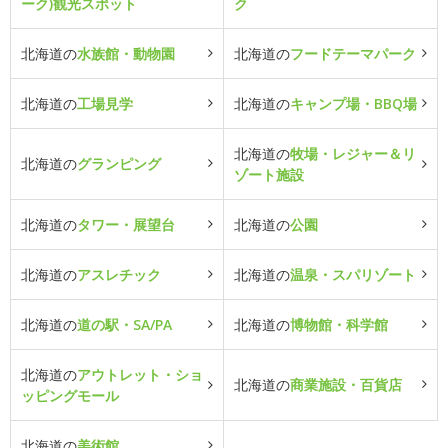
ーク)観光スポット
ク
北海道の
水族館・動物園
北海道の
フードテーマパーク
北海道の
工場見学
北海道の
キャンプ場・BBQ場
北海道の
牧場・レジャー＆リ
北海道の
グランピング
ゾート施設
北海道の
タワー・展望台
北海道の
公園
北海道の
アスレチック
北海道の
温泉・スパリゾート
北海道の
道の駅・SA/PA
北海道の
博物館・科学館
北海道の
アウトレット・ショ
北海道の
商業施設・百貨店
ッピングモール
北海道の
美術館