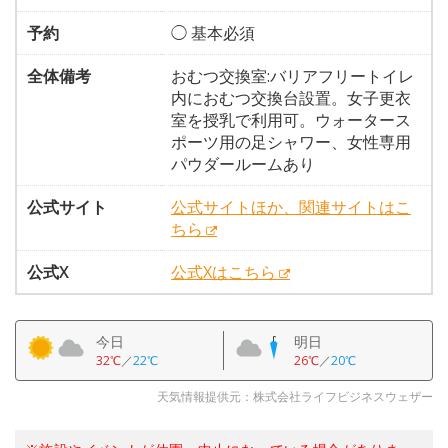
予約
◯ 基本必須
全体備考
おむつ交換室:バリアフリートイレ
内におむつ交換台設置。女子更衣
室を授乳で利用可。ウォータース
ポーツ用の足シャワー、女性専用
パウダールームあり
公式サイト
公式サイトほか、関連サイトはこ
ちら
公式X
公式Xはこちら
今日
明日
32℃
／
22℃
26℃
／
20℃
天気情報提供元：株式会社ライフビジネスウェザー