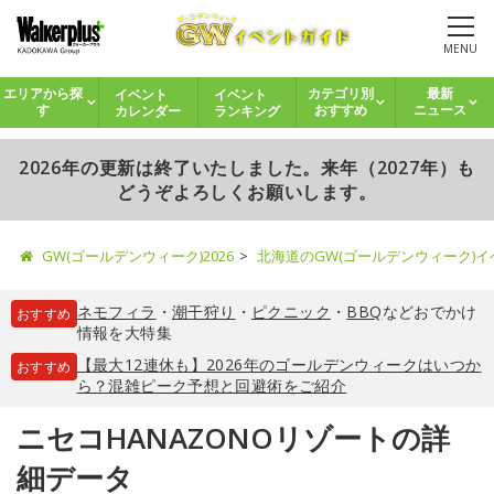
MENU
イベント
イベント
エリアから探
カテゴリ別
最新
カレンダー
ランキング
す
おすすめ
ニュース
2026年の更新は終了いたしました。来年（2027年）も
どうぞよろしくお願いします。
GW(ゴールデンウィーク)2026
北海道のGW(ゴールデンウィーク)
ネモフィラ
・
潮干狩り
・
ピクニック
・
BBQ
などおでかけ
おすすめ
情報を大特集
【最大12連休も】2026年のゴールデンウィークはいつか
おすすめ
ら？混雑ピーク予想と回避術をご紹介
ニセコHANAZONOリゾートの詳
細データ