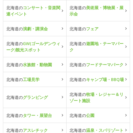
北海道の
コンサート・音楽関
北海道の
美術展・博物展・展
連イベント
示会
北海道の
演劇・講演会
北海道の
フェア
北海道の
GW(ゴールデンウィ
北海道の
遊園地・テーマパー
ーク)観光スポット
ク
北海道の
水族館・動物園
北海道の
フードテーマパーク
北海道の
工場見学
北海道の
キャンプ場・BBQ場
北海道の
牧場・レジャー＆リ
北海道の
グランピング
ゾート施設
北海道の
タワー・展望台
北海道の
公園
北海道の
アスレチック
北海道の
温泉・スパリゾート