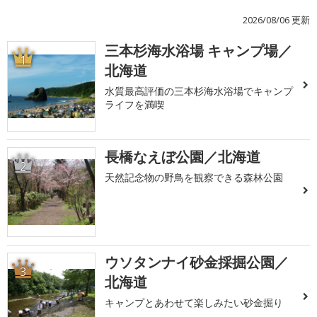
2026/08/06 更新
三本杉海水浴場 キャンプ場／
1
北海道
水質最高評価の三本杉海水浴場でキャンプ
ライフを満喫
長橋なえぼ公園／北海道
2
天然記念物の野鳥を観察できる森林公園
ウソタンナイ砂金採掘公園／
3
北海道
キャンプとあわせて楽しみたい砂金掘り