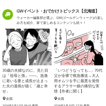
GWイベント・おでかけトピックス【北海道】
ウォーカー編集部が選ぶ、GW(ゴールデンウィーク)の楽し
み方を紹介。家で楽しめるコンテンツも続々！
30歳の夫婦なのに、見た目
「いつどうなっても…」70代
は「祖母と孫」――。急激
父が全裸で救急搬送→大人
に老いる妻と成長が止まっ
用オムツを手に最悪を覚悟
た夫の漫画が描く「歳と幸
するアラサー娘の痛切な実
せ」
情【作者に聞く】
全国
全国
2026年5月11日 09:43 更新
2026年5月10日 17:35 更新