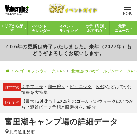
MENU
イベント
イベント
エリアから探
カテゴリ別
最新
カレンダー
ランキング
す
おすすめ
ニュース
2026年の更新は終了いたしました。来年（2027年）も
どうぞよろしくお願いします。
GW(ゴールデンウィーク)2026
北海道のGW(ゴールデンウィーク)
ネモフィラ
・
潮干狩り
・
ピクニック
・
BBQ
などおでかけ
おすすめ
情報を大特集
【最大12連休も】2026年のゴールデンウィークはいつか
おすすめ
ら？混雑ピーク予想と回避術をご紹介
富里湖キャンプ場の詳細データ
北海道
北見市