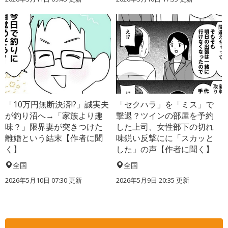
「10万円無断決済!?」誠実夫
「セクハラ」を「ミス」で
が釣り沼へ→「家族より趣
撃退？ツインの部屋を予約
味？」限界妻が突きつけた
した上司、女性部下の切れ
離婚という結末【作者に聞
味鋭い反撃にに「スカッと
く】
した」の声【作者に聞く】
全国
全国
2026年5月10日 07:30 更新
2026年5月9日 20:35 更新