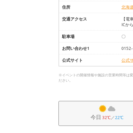
住所
北海
交通アクセス
【電車
ICか
駐車場
〇
お問い合わせ1
0152-
公式サイト
公式
※イベントの開催情報や施設の営業時間等は
ださい。
今日
32℃
／
22℃