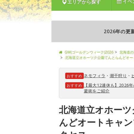
イベ
エリアから探す
2026年の
GW(ゴールデンウィーク)2026
北海道の
北海道立オホーツク公園てんとらんどオー
ネモフィラ
・
潮干狩り
・
おすすめ
【最大12連休も】202
おすすめ
避術をご紹介
北海道立オホーツ
んどオートキャン