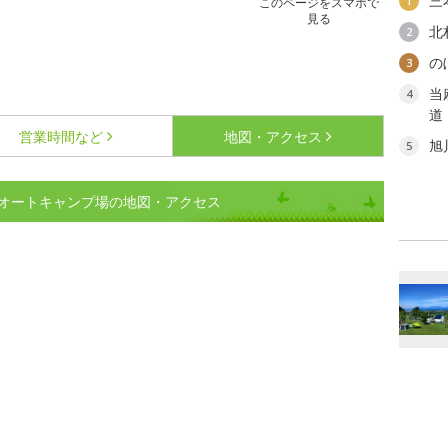
三
1
このページをスマホで
見る
北
2
の
3
当
4
道
営業時間など
地図・アクセス
旭
5
オートキャンプ場の地図・アクセス