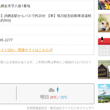
道
網走市字八坂1番地
】JR網走駅からバスで約20分 【車】旭川紋別自動車道遠軽
ら約90分
45-2277
サイトほか、関連サイトはこちら
変更になる場合があります。ご利用の際は事前にご確認の上おでかけく
明日
26℃
／
20℃
天気情報提供元：株式会社ライフビジネスウェザー