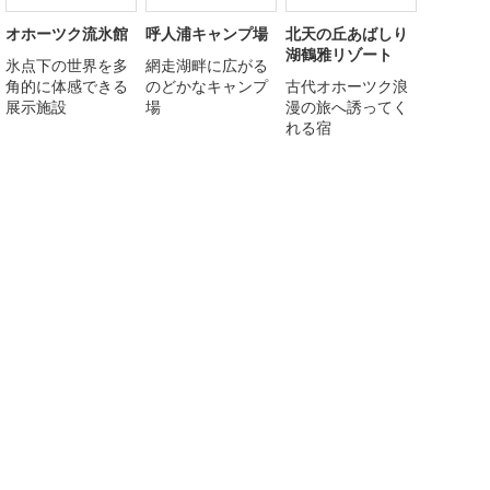
オホーツク流氷館
呼人浦キャンプ場
北天の丘あばしり
湖鶴雅リゾート
氷点下の世界を多
網走湖畔に広がる
角的に体感できる
のどかなキャンプ
古代オホーツク浪
展示施設
場
漫の旅へ誘ってく
れる宿