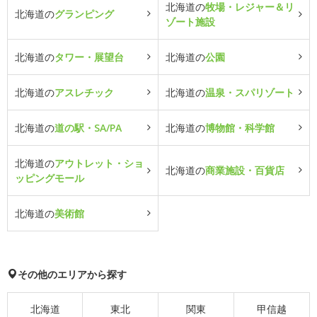
北海道の
牧場・レジャー＆リ
北海道の
グランピング
ゾート施設
北海道の
タワー・展望台
北海道の
公園
北海道の
アスレチック
北海道の
温泉・スパリゾート
北海道の
道の駅・SA/PA
北海道の
博物館・科学館
北海道の
アウトレット・ショ
北海道の
商業施設・百貨店
ッピングモール
北海道の
美術館
その他のエリアから探す
北海道
東北
関東
甲信越