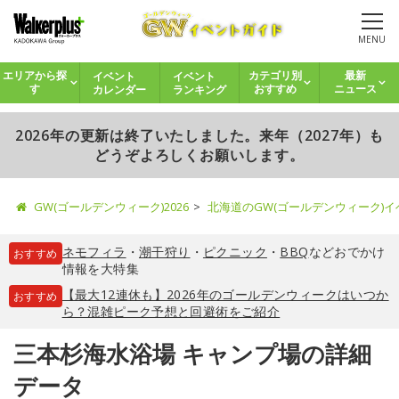
MENU
イベント
イベント
エリアから探
カテゴリ別
最新
カレンダー
ランキング
す
おすすめ
ニュース
2026年の更新は終了いたしました。来年（2027年）も
どうぞよろしくお願いします。
GW(ゴールデンウィーク)2026
北海道のGW(ゴールデンウィーク)
ネモフィラ
・
潮干狩り
・
ピクニック
・
BBQ
などおでかけ
おすすめ
情報を大特集
【最大12連休も】2026年のゴールデンウィークはいつか
おすすめ
ら？混雑ピーク予想と回避術をご紹介
三本杉海水浴場 キャンプ場の詳細
データ