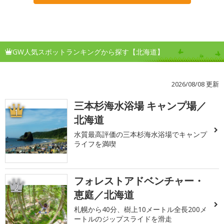
GW人気スポットランキングから探す【北海道】
2026/08/08 更新
三本杉海水浴場 キャンプ場／
1
北海道
水質最高評価の三本杉海水浴場でキャンプ
ライフを満喫
フォレストアドベンチャー・
2
恵庭／北海道
札幌から40分、樹上10メートル全長200メ
ートルのジップスライドを滑走