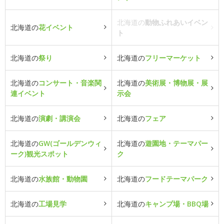
北海道の
動物ふれあいイベン
北海道の
花イベント
ト
北海道の
祭り
北海道の
フリーマーケット
北海道の
コンサート・音楽関
北海道の
美術展・博物展・展
連イベント
示会
北海道の
演劇・講演会
北海道の
フェア
北海道の
GW(ゴールデンウィ
北海道の
遊園地・テーマパー
ーク)観光スポット
ク
北海道の
水族館・動物園
北海道の
フードテーマパーク
北海道の
工場見学
北海道の
キャンプ場・BBQ場