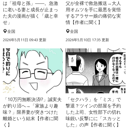
は「祖母と孫」――。急激
父が全裸で救急搬送→大人
に老いる妻と成長が止まっ
用オムツを手に最悪を覚悟
た夫の漫画が描く「歳と幸
するアラサー娘の痛切な実
せ」
情【作者に聞く】
全国
全国
2026年5月11日 09:43 更新
2026年5月10日 17:35 更新
「10万円無断決済!?」誠実夫
「セクハラ」を「ミス」で
が釣り沼へ→「家族より趣
撃退？ツインの部屋を予約
味？」限界妻が突きつけた
した上司、女性部下の切れ
離婚という結末【作者に聞
味鋭い反撃にに「スカッと
く】
した」の声【作者に聞く】