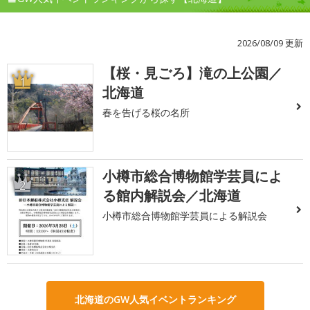
2026/08/09 更新
【桜・見ごろ】滝の上公園／
1
北海道
春を告げる桜の名所
小樽市総合博物館学芸員によ
2
る館内解説会／北海道
小樽市総合博物館学芸員による解説会
北海道のGW人気イベントランキング