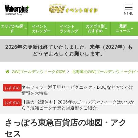
MENU
イベント
イベント
エリアから探
カテゴリ別
最新
カレンダー
ランキング
す
おすすめ
ニュース
2026年の更新は終了いたしました。来年（2027年）も
どうぞよろしくお願いします。
GW(ゴールデンウィーク)2026
北海道のGW(ゴールデンウィーク)
ネモフィラ
・
潮干狩り
・
ピクニック
・
BBQ
などおでかけ
おすすめ
情報を大特集
【最大12連休も】2026年のゴールデンウィークはいつか
おすすめ
ら？混雑ピーク予想と回避術をご紹介
さっぽろ東急百貨店の地図・アク
セス