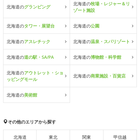
北海道の
牧場・レジャー＆リ
北海道の
グランピング
ゾート施設
北海道の
タワー・展望台
北海道の
公園
北海道の
アスレチック
北海道の
温泉・スパリゾート
北海道の
道の駅・SA/PA
北海道の
博物館・科学館
北海道の
アウトレット・ショ
北海道の
商業施設・百貨店
ッピングモール
北海道の
美術館
その他のエリアから探す
北海道
東北
関東
甲信越