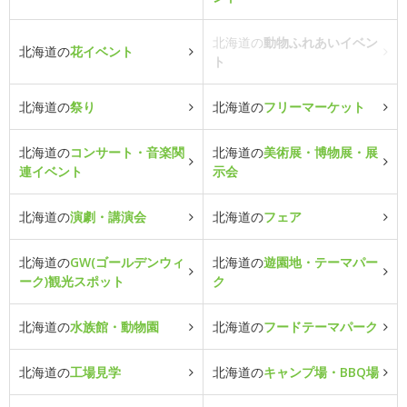
北海道の
動物ふれあいイベン
北海道の
花イベント
ト
北海道の
祭り
北海道の
フリーマーケット
北海道の
コンサート・音楽関
北海道の
美術展・博物展・展
連イベント
示会
北海道の
演劇・講演会
北海道の
フェア
北海道の
GW(ゴールデンウィ
北海道の
遊園地・テーマパー
ーク)観光スポット
ク
北海道の
水族館・動物園
北海道の
フードテーマパーク
北海道の
工場見学
北海道の
キャンプ場・BBQ場