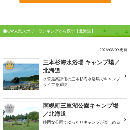
GW人気スポットランキングから探す【北海道】
2026/08/09 更新
三本杉海水浴場 キャンプ場／
1
北海道
水質最高評価の三本杉海水浴場でキャンプ
ライフを満喫
南幌町三重湖公園キャンプ場
2
／北海道
静閑な公園でゆったりキャンプが楽しめる