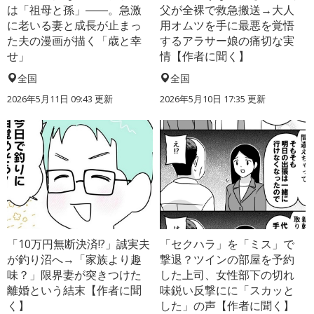
は「祖母と孫」――。急激
父が全裸で救急搬送→大人
に老いる妻と成長が止まっ
用オムツを手に最悪を覚悟
た夫の漫画が描く「歳と幸
するアラサー娘の痛切な実
せ」
情【作者に聞く】
全国
全国
2026年5月11日 09:43 更新
2026年5月10日 17:35 更新
「10万円無断決済!?」誠実夫
「セクハラ」を「ミス」で
が釣り沼へ→「家族より趣
撃退？ツインの部屋を予約
味？」限界妻が突きつけた
した上司、女性部下の切れ
離婚という結末【作者に聞
味鋭い反撃にに「スカッと
く】
した」の声【作者に聞く】