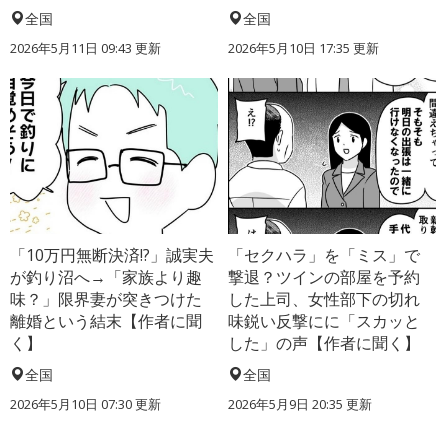
全国
全国
2026年5月11日 09:43 更新
2026年5月10日 17:35 更新
「10万円無断決済!?」誠実夫
「セクハラ」を「ミス」で
が釣り沼へ→「家族より趣
撃退？ツインの部屋を予約
味？」限界妻が突きつけた
した上司、女性部下の切れ
離婚という結末【作者に聞
味鋭い反撃にに「スカッと
く】
した」の声【作者に聞く】
全国
全国
2026年5月10日 07:30 更新
2026年5月9日 20:35 更新