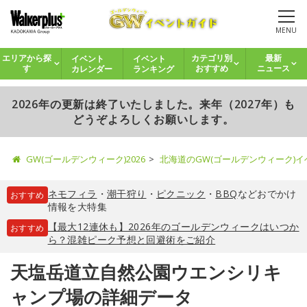
MENU
イベント
イベント
エリアから探
カテゴリ別
最新
カレンダー
ランキング
す
おすすめ
ニュース
2026年の更新は終了いたしました。来年（2027年）も
どうぞよろしくお願いします。
GW(ゴールデンウィーク)2026
北海道のGW(ゴールデンウィーク)
ネモフィラ
・
潮干狩り
・
ピクニック
・
BBQ
などおでかけ
おすすめ
情報を大特集
【最大12連休も】2026年のゴールデンウィークはいつか
おすすめ
ら？混雑ピーク予想と回避術をご紹介
天塩岳道立自然公園ウエンシリキ
ャンプ場の詳細データ