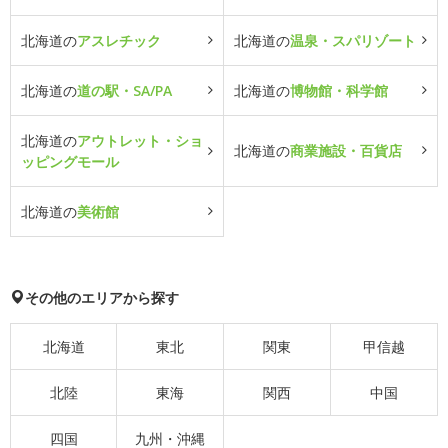
北海道の
アスレチック
北海道の
温泉・スパリゾート
北海道の
道の駅・SA/PA
北海道の
博物館・科学館
北海道の
アウトレット・ショ
北海道の
商業施設・百貨店
ッピングモール
北海道の
美術館
その他のエリアから探す
北海道
東北
関東
甲信越
北陸
東海
関西
中国
四国
九州・沖縄