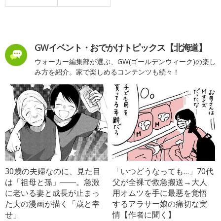
GWイベント・おでかけトピックス【北海道】
ウォーカー編集部が選ぶ、GW(ゴールデンウィーク)の楽し
み方を紹介。家で楽しめるコンテンツも続々！
30歳の夫婦なのに、見た目
「いつどうなっても…」70代
は「祖母と孫」――。急激
父が全裸で救急搬送→大人
に老いる妻と成長が止まっ
用オムツを手に最悪を覚悟
た夫の漫画が描く「歳と幸
するアラサー娘の痛切な実
せ」
情【作者に聞く】