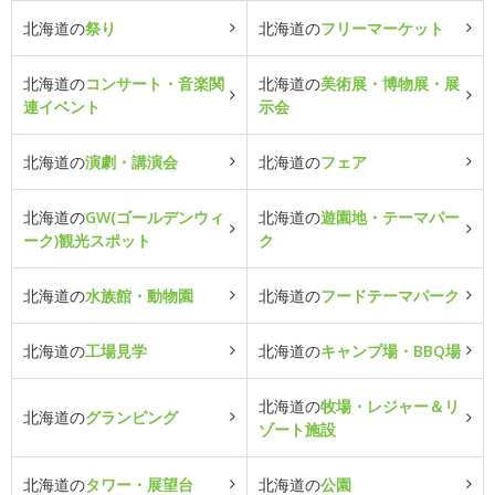
北海道の
祭り
北海道の
フリーマーケット
北海道の
コンサート・音楽関
北海道の
美術展・博物展・展
連イベント
示会
北海道の
演劇・講演会
北海道の
フェア
北海道の
GW(ゴールデンウィ
北海道の
遊園地・テーマパー
ーク)観光スポット
ク
北海道の
水族館・動物園
北海道の
フードテーマパーク
北海道の
工場見学
北海道の
キャンプ場・BBQ場
北海道の
牧場・レジャー＆リ
北海道の
グランピング
ゾート施設
北海道の
タワー・展望台
北海道の
公園