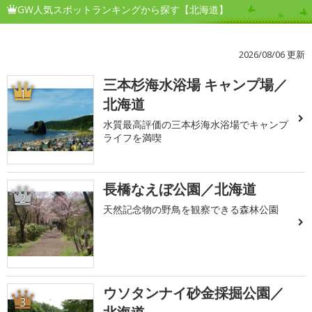
GW人気スポットランキングから探す【北海道】
2026/08/06 更新
三本杉海水浴場 キャンプ場／
1
北海道
水質最高評価の三本杉海水浴場でキャンプ
ライフを満喫
長橋なえぼ公園／北海道
2
天然記念物の野鳥を観察できる森林公園
ウソタンナイ砂金採掘公園／
3