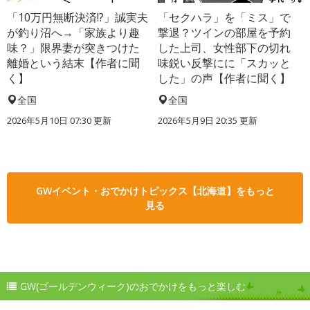
「10万円無断決済!?」誠実夫
「セクハラ」を「ミス」で
が釣り沼へ→「家族より趣
撃退？ツインの部屋を予約
味？」限界妻が突きつけた
した上司、女性部下の切れ
離婚という結末【作者に聞
味鋭い反撃にに「スカッと
く】
した」の声【作者に聞く】
全国
全国
2026年5月10日 07:30 更新
2026年5月9日 20:35 更新
GWイベント・おでかけトピックス【北海道】をもっと
見る
GW(ゴールデンウィーク)のおでかけをもっと楽しむ