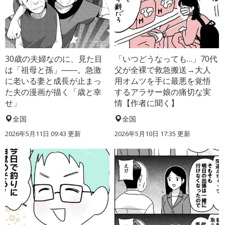
30歳の夫婦なのに、見た目
「いつどうなっても…」70代
は「祖母と孫」――。急激
父が全裸で救急搬送→大人
に老いる妻と成長が止まっ
用オムツを手に最悪を覚悟
た夫の漫画が描く「歳と幸
するアラサー娘の痛切な実
せ」
情【作者に聞く】
全国
全国
2026年5月11日 09:43 更新
2026年5月10日 17:35 更新