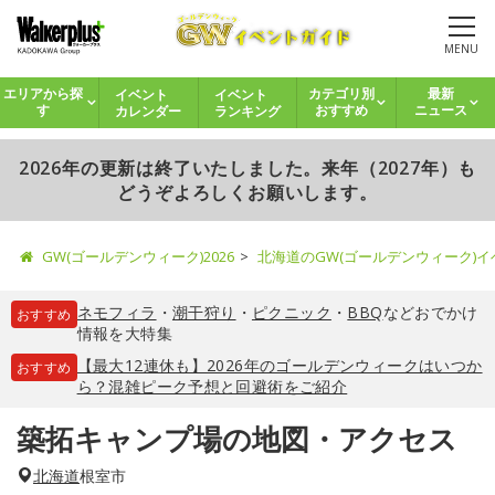
MENU
イベント
イベント
エリアから探
カテゴリ別
最新
カレンダー
ランキング
す
おすすめ
ニュース
2026年の更新は終了いたしました。来年（2027年）も
どうぞよろしくお願いします。
GW(ゴールデンウィーク)2026
北海道のGW(ゴールデンウィーク)
ネモフィラ
・
潮干狩り
・
ピクニック
・
BBQ
などおでかけ
おすすめ
情報を大特集
【最大12連休も】2026年のゴールデンウィークはいつか
おすすめ
ら？混雑ピーク予想と回避術をご紹介
築拓キャンプ場の地図・アクセス
北海道
根室市