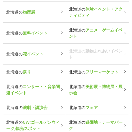
北海道の
体験イベント・アク
北海道の
物産展
ティビティ
北海道の
アニメ・ゲームイベ
北海道の
無料イベント
ント
北海道の
動物ふれあいイベン
北海道の
花イベント
ト
北海道の
祭り
北海道の
フリーマーケット
北海道の
コンサート・音楽関
北海道の
美術展・博物展・展
連イベント
示会
北海道の
演劇・講演会
北海道の
フェア
北海道の
GW(ゴールデンウィ
北海道の
遊園地・テーマパー
ーク)観光スポット
ク