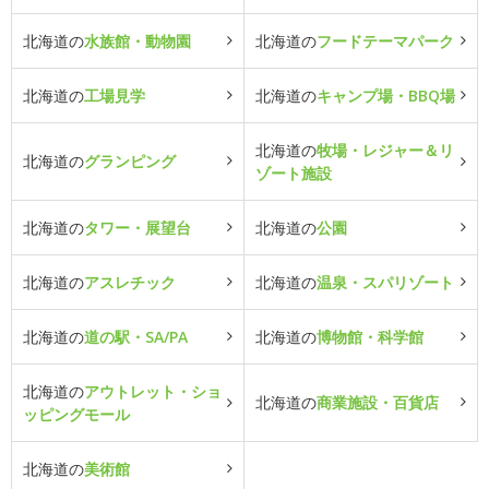
北海道の
水族館・動物園
北海道の
フードテーマパーク
北海道の
工場見学
北海道の
キャンプ場・BBQ場
北海道の
牧場・レジャー＆リ
北海道の
グランピング
ゾート施設
北海道の
タワー・展望台
北海道の
公園
北海道の
アスレチック
北海道の
温泉・スパリゾート
北海道の
道の駅・SA/PA
北海道の
博物館・科学館
北海道の
アウトレット・ショ
北海道の
商業施設・百貨店
ッピングモール
北海道の
美術館