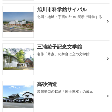
旭川市科学館サイパル
北国・地球・宇宙の3つの展示で科学する
三浦綾子記念文学館
名作「氷点」の舞台に立つ文学館
高砂酒造
淡麗辛口の銘酒「国士無双」の蔵元