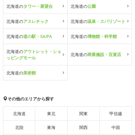
北海道の
タワー・展望台
北海道の
公園
北海道の
アスレチック
北海道の
温泉・スパリゾート
北海道の
道の駅・SA/PA
北海道の
博物館・科学館
北海道の
アウトレット・ショ
北海道の
商業施設・百貨店
ッピングモール
北海道の
美術館
その他のエリアから探す
北海道
東北
関東
甲信越
北陸
東海
関西
中国