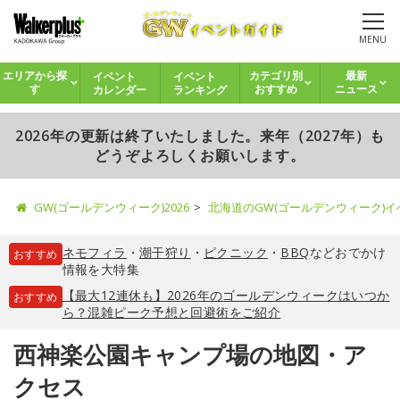
MENU
イベント
イベント
エリアから探
カテゴリ別
最新
カレンダー
ランキング
す
おすすめ
ニュース
2026年の更新は終了いたしました。来年（2027年）も
どうぞよろしくお願いします。
GW(ゴールデンウィーク)2026
北海道のGW(ゴールデンウィーク)
ネモフィラ
・
潮干狩り
・
ピクニック
・
BBQ
などおでかけ
おすすめ
情報を大特集
【最大12連休も】2026年のゴールデンウィークはいつか
おすすめ
ら？混雑ピーク予想と回避術をご紹介
西神楽公園キャンプ場の地図・ア
クセス