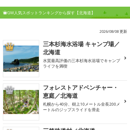
GW人気スポットランキングから探す【北海道】
2026/08/08 更新
三本杉海水浴場 キャンプ場／
1
北海道
水質最高評価の三本杉海水浴場でキャンプ
ライフを満喫
フォレストアドベンチャー・
2
恵庭／北海道
札幌から40分、樹上10メートル全長200メ
ートルのジップスライドを滑走