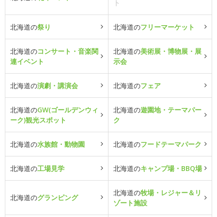
ト
北海道の
祭り
北海道の
フリーマーケット
北海道の
コンサート・音楽関
北海道の
美術展・博物展・展
連イベント
示会
北海道の
演劇・講演会
北海道の
フェア
北海道の
GW(ゴールデンウィ
北海道の
遊園地・テーマパー
ーク)観光スポット
ク
北海道の
水族館・動物園
北海道の
フードテーマパーク
北海道の
工場見学
北海道の
キャンプ場・BBQ場
北海道の
牧場・レジャー＆リ
北海道の
グランピング
ゾート施設