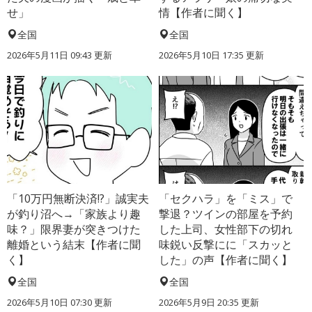
せ」
情【作者に聞く】
全国
全国
2026年5月11日 09:43 更新
2026年5月10日 17:35 更新
「10万円無断決済!?」誠実夫
「セクハラ」を「ミス」で
が釣り沼へ→「家族より趣
撃退？ツインの部屋を予約
味？」限界妻が突きつけた
した上司、女性部下の切れ
離婚という結末【作者に聞
味鋭い反撃にに「スカッと
く】
した」の声【作者に聞く】
全国
全国
2026年5月10日 07:30 更新
2026年5月9日 20:35 更新