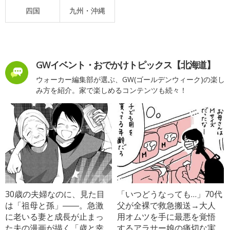
四国
九州・沖縄
GWイベント・おでかけトピックス【北海道】
ウォーカー編集部が選ぶ、GW(ゴールデンウィーク)の楽し
み方を紹介。家で楽しめるコンテンツも続々！
30歳の夫婦なのに、見た目
「いつどうなっても…」70代
は「祖母と孫」――。急激
父が全裸で救急搬送→大人
に老いる妻と成長が止まっ
用オムツを手に最悪を覚悟
た夫の漫画が描く「歳と幸
するアラサー娘の痛切な実