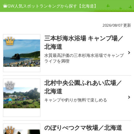
GW人気スポットランキングから探す【北海道】
2026/08/07 更新
三本杉海水浴場 キャンプ場／
1
北海道
水質最高評価の三本杉海水浴場でキャンプ
ライフを満喫
北村中央公園ふれあい広場／
2
北海道
キャンプや釣りが無料で楽しめる
のぼりべつクマ牧場／北海道
3