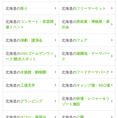
北海道の
祭り
北海道の
フリーマーケット
北海道の
コンサート・音楽関
北海道の
美術展・博物展・展
連イベント
示会
北海道の
演劇・講演会
北海道の
フェア
北海道の
GW(ゴールデンウィ
北海道の
遊園地・テーマパー
ーク)観光スポット
ク
北海道の
水族館・動物園
北海道の
フードテーマパーク
北海道の
工場見学
北海道の
キャンプ場・BBQ場
北海道の
牧場・レジャー＆リ
北海道の
グランピング
ゾート施設
北海道の
タワー・展望台
北海道の
公園