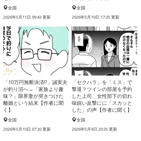
全国
全国
2026年5月11日 09:43 更新
2026年5月10日 17:35 更新
「10万円無断決済!?」誠実夫
「セクハラ」を「ミス」で
が釣り沼へ→「家族より趣
撃退？ツインの部屋を予約
味？」限界妻が突きつけた
した上司、女性部下の切れ
離婚という結末【作者に聞
味鋭い反撃にに「スカッと
く】
した」の声【作者に聞く】
全国
全国
2026年5月10日 07:30 更新
2026年5月9日 20:35 更新