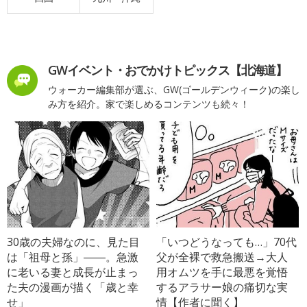
GWイベント・おでかけトピックス【北海道】
ウォーカー編集部が選ぶ、GW(ゴールデンウィーク)の楽し
み方を紹介。家で楽しめるコンテンツも続々！
30歳の夫婦なのに、見た目
「いつどうなっても…」70代
は「祖母と孫」――。急激
父が全裸で救急搬送→大人
に老いる妻と成長が止まっ
用オムツを手に最悪を覚悟
た夫の漫画が描く「歳と幸
するアラサー娘の痛切な実
せ」
情【作者に聞く】