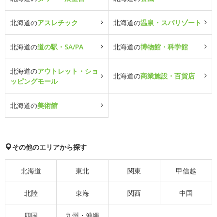
北海道の
アスレチック
北海道の
温泉・スパリゾート
北海道の
道の駅・SA/PA
北海道の
博物館・科学館
北海道の
アウトレット・ショ
北海道の
商業施設・百貨店
ッピングモール
北海道の
美術館
その他のエリアから探す
北海道
東北
関東
甲信越
北陸
東海
関西
中国
四国
九州・沖縄