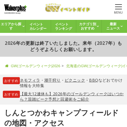
MENU
イベント
イベント
エリアから探
カテゴリ別
最新
カレンダー
ランキング
す
おすすめ
ニュース
2026年の更新は終了いたしました。来年（2027年）も
どうぞよろしくお願いします。
GW(ゴールデンウィーク)2026
北海道のGW(ゴールデンウィーク)
ネモフィラ
・
潮干狩り
・
ピクニック
・
BBQ
などおでかけ
おすすめ
情報を大特集
【最大12連休も】2026年のゴールデンウィークはいつか
おすすめ
ら？混雑ピーク予想と回避術をご紹介
しんとつかわキャンプフィールド
の地図・アクセス