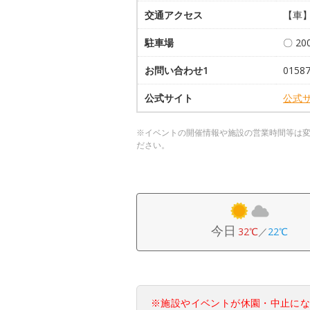
交通アクセス
【車】
駐車場
〇 2
お問い合わせ1
015
公式サイト
公式
※イベントの開催情報や施設の営業時間等は
ださい。
今日
32℃
／
22℃
※施設やイベントが休園・中止に