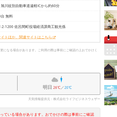
旭川紋別自動車道遠軽ICから約60分
00台 無料
87-2-1200 佐呂間町役場経済課商工観光係
サイトほか、関連サイトはこちら
変更になる場合があります。ご利用の際は事前にご確認の上おでかけく
明日
26℃
／
20℃
天気情報提供元：株式会社ライフビジネスウェザー
なっている場合があります。おでかけの際は事前にご確認