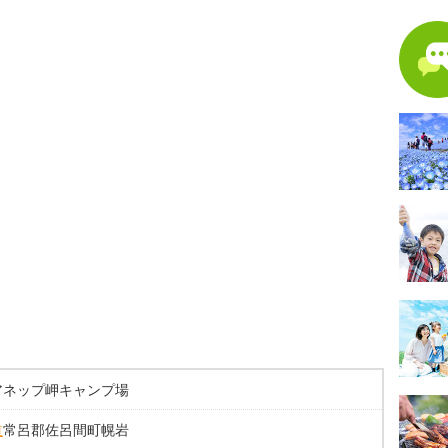
アネップ岬キャンプ場
道
常呂郡佐呂間町幌岩