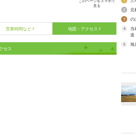
三
1
このページをスマホで
見る
北
2
の
3
当
営業時間など
地図・アクセス
4
道
旭
5
クセス