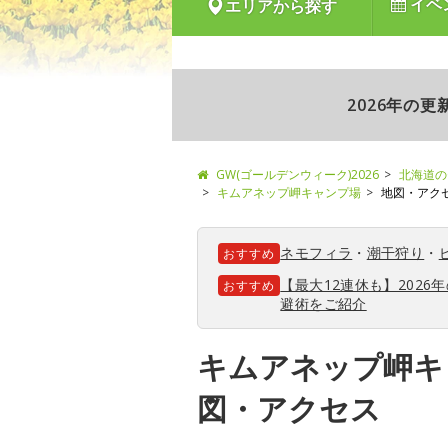
イベ
エリアから探す
2026年の
GW(ゴールデンウィーク)2026
北海道の
キムアネップ岬キャンプ場
地図・アク
ネモフィラ
・
潮干狩り
・
おすすめ
【最大12連休も】202
おすすめ
避術をご紹介
キムアネップ岬キ
図・アクセス