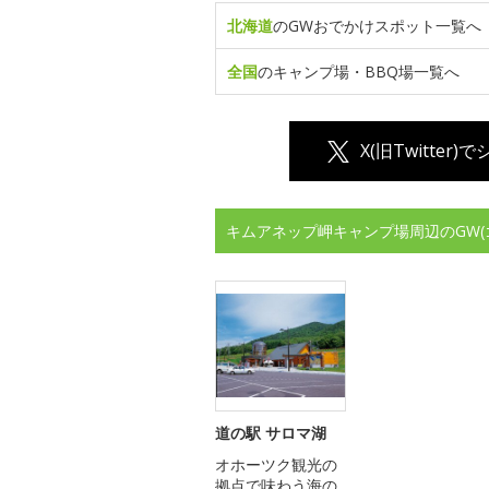
北海道
のGWおでかけスポット一覧へ
全国
のキャンプ場・BBQ場一覧へ
X(旧Twitter)
キムアネップ岬キャンプ場周辺のGW
道の駅 サロマ湖
オホーツク観光の
拠点で味わう海の