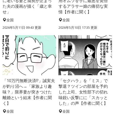
に老いる妻と成長が止まっ
用オムツを手に最悪を覚悟
た夫の漫画が描く「歳と幸
するアラサー娘の痛切な実
せ」
情【作者に聞く】
全国
全国
2026年5月11日 09:43 更新
2026年5月10日 17:35 更新
「10万円無断決済!?」誠実夫
「セクハラ」を「ミス」で
が釣り沼へ→「家族より趣
撃退？ツインの部屋を予約
味？」限界妻が突きつけた
した上司、女性部下の切れ
離婚という結末【作者に聞
味鋭い反撃にに「スカッと
く】
した」の声【作者に聞く】
全国
全国