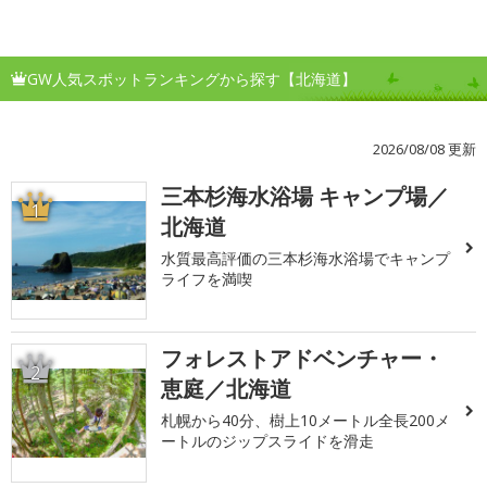
GW人気スポットランキングから探す【北海道】
2026/08/08 更新
三本杉海水浴場 キャンプ場／
1
北海道
水質最高評価の三本杉海水浴場でキャンプ
ライフを満喫
フォレストアドベンチャー・
2
恵庭／北海道
札幌から40分、樹上10メートル全長200メ
ートルのジップスライドを滑走