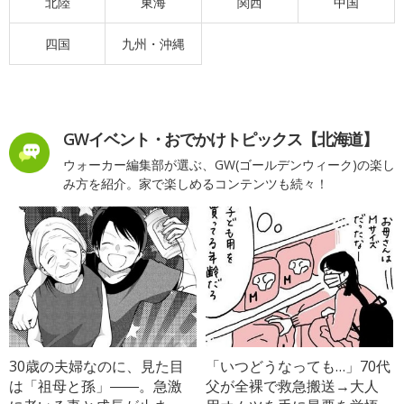
北陸
東海
関西
中国
四国
九州・沖縄
GWイベント・おでかけトピックス【北海道】
ウォーカー編集部が選ぶ、GW(ゴールデンウィーク)の楽し
み方を紹介。家で楽しめるコンテンツも続々！
30歳の夫婦なのに、見た目
「いつどうなっても…」70代
は「祖母と孫」――。急激
父が全裸で救急搬送→大人