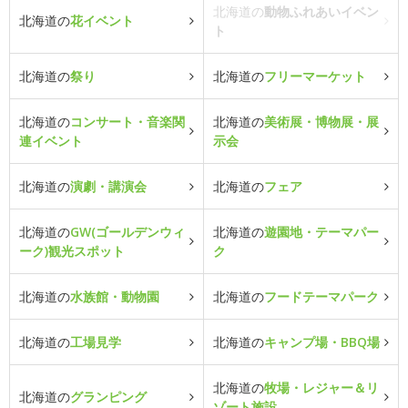
北海道の
動物ふれあいイベン
北海道の
花イベント
ト
北海道の
祭り
北海道の
フリーマーケット
北海道の
コンサート・音楽関
北海道の
美術展・博物展・展
連イベント
示会
北海道の
演劇・講演会
北海道の
フェア
北海道の
GW(ゴールデンウィ
北海道の
遊園地・テーマパー
ーク)観光スポット
ク
北海道の
水族館・動物園
北海道の
フードテーマパーク
北海道の
工場見学
北海道の
キャンプ場・BBQ場
北海道の
牧場・レジャー＆リ
北海道の
グランピング
ゾート施設