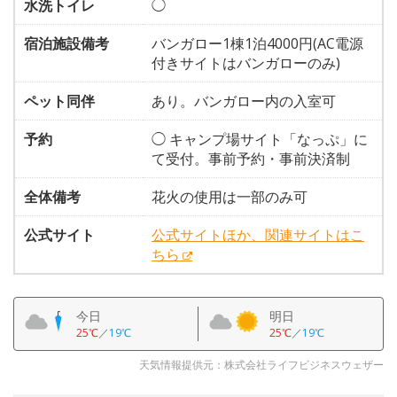
水洗トイレ
◯
宿泊施設備考
バンガロー1棟1泊4000円(AC電源
付きサイトはバンガローのみ)
ペット同伴
あり。バンガロー内の入室可
予約
◯ キャンプ場サイト「なっぷ」に
て受付。事前予約・事前決済制
全体備考
花火の使用は一部のみ可
公式サイト
公式サイトほか、関連サイトはこ
ちら
今日
明日
25℃
／
19℃
25℃
／
19℃
天気情報提供元：株式会社ライフビジネスウェザー