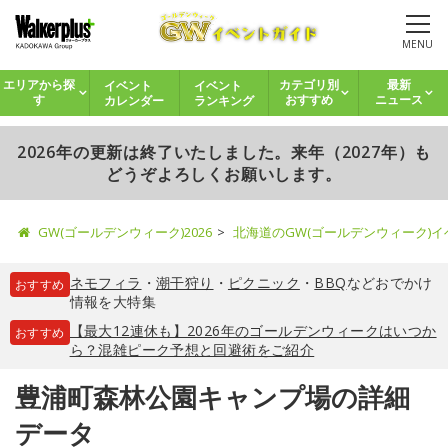
MENU
イベント
イベント
エリアから探
カテゴリ別
最新
カレンダー
ランキング
す
おすすめ
ニュース
2026年の更新は終了いたしました。来年（2027年）も
どうぞよろしくお願いします。
GW(ゴールデンウィーク)2026
北海道のGW(ゴールデンウィーク)
ネモフィラ
・
潮干狩り
・
ピクニック
・
BBQ
などおでかけ
おすすめ
情報を大特集
【最大12連休も】2026年のゴールデンウィークはいつか
おすすめ
ら？混雑ピーク予想と回避術をご紹介
豊浦町森林公園キャンプ場の詳細
データ