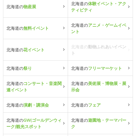
北海道の
体験イベント・アク
北海道の
物産展
ティビティ
北海道の
アニメ・ゲームイベ
北海道の
無料イベント
ント
北海道の
動物ふれあいイベン
北海道の
花イベント
ト
北海道の
祭り
北海道の
フリーマーケット
北海道の
コンサート・音楽関
北海道の
美術展・博物展・展
連イベント
示会
北海道の
演劇・講演会
北海道の
フェア
北海道の
GW(ゴールデンウィ
北海道の
遊園地・テーマパー
ーク)観光スポット
ク