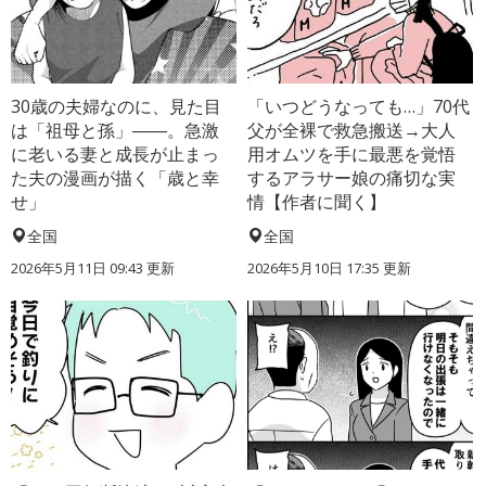
30歳の夫婦なのに、見た目
「いつどうなっても…」70代
は「祖母と孫」――。急激
父が全裸で救急搬送→大人
に老いる妻と成長が止まっ
用オムツを手に最悪を覚悟
た夫の漫画が描く「歳と幸
するアラサー娘の痛切な実
せ」
情【作者に聞く】
全国
全国
2026年5月11日 09:43 更新
2026年5月10日 17:35 更新