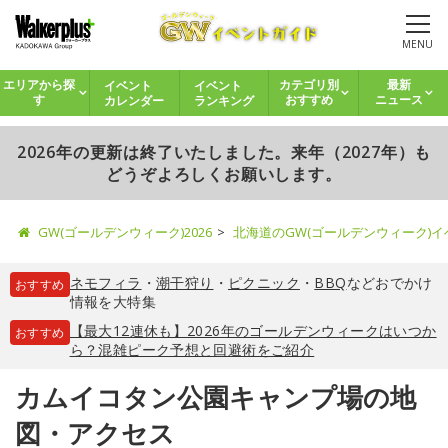
MENU
イベント
イベント
エリアから探
カテゴリ別
最新
カレンダー
ランキング
す
おすすめ
ニュース
2026年の更新は終了いたしました。来年（2027年）も
どうぞよろしくお願いします。
GW(ゴールデンウィーク)2026
北海道のGW(ゴールデンウィーク)
ネモフィラ
・
潮干狩り
・
ピクニック
・
BBQ
などおでかけ
おすすめ
情報を大特集
【最大12連休も】2026年のゴールデンウィークはいつか
おすすめ
ら？混雑ピーク予想と回避術をご紹介
カムイコタン公園キャンプ場の地
図・アクセス