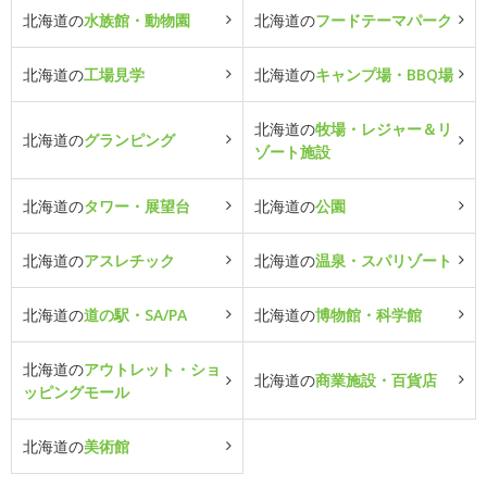
北海道の
水族館・動物園
北海道の
フードテーマパーク
北海道の
工場見学
北海道の
キャンプ場・BBQ場
北海道の
牧場・レジャー＆リ
北海道の
グランピング
ゾート施設
北海道の
タワー・展望台
北海道の
公園
北海道の
アスレチック
北海道の
温泉・スパリゾート
北海道の
道の駅・SA/PA
北海道の
博物館・科学館
北海道の
アウトレット・ショ
北海道の
商業施設・百貨店
ッピングモール
北海道の
美術館