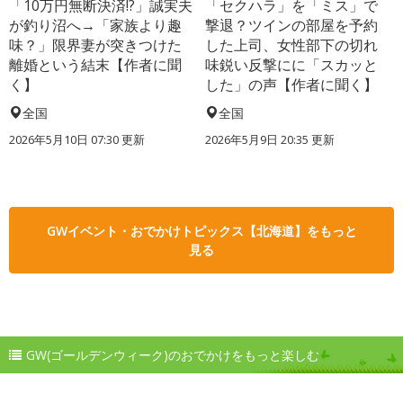
「10万円無断決済!?」誠実夫
「セクハラ」を「ミス」で
が釣り沼へ→「家族より趣
撃退？ツインの部屋を予約
味？」限界妻が突きつけた
した上司、女性部下の切れ
離婚という結末【作者に聞
味鋭い反撃にに「スカッと
く】
した」の声【作者に聞く】
全国
全国
2026年5月10日 07:30 更新
2026年5月9日 20:35 更新
GWイベント・おでかけトピックス【北海道】をもっと
見る
GW(ゴールデンウィーク)のおでかけをもっと楽しむ