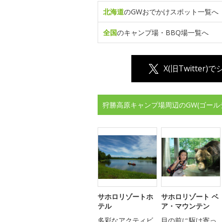
北海道
のGWおでかけスポット一覧へ
全国
のキャンプ場・BBQ場一覧へ
X(旧Twitter)
狩勝高原キャンプ場周辺のGW(ゴール
サホロリゾートホ
サホロリゾート ベ
テル
ア・マウンテン
多彩なアクティビ
目の前に駆け寄っ