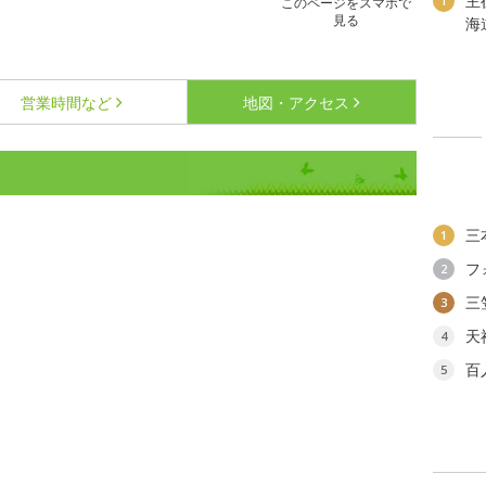
主
1
このページをスマホで
見る
海
営業時間など
地図・アクセス
三
1
フ
2
三
3
天
4
百
5