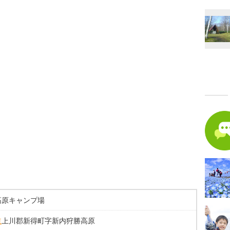
高原キャンプ場
道
上川郡新得町字新内狩勝高原