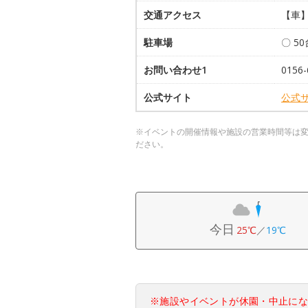
交通アクセス
【車】
駐車場
〇 5
お問い合わせ1
015
公式サイト
公式
※イベントの開催情報や施設の営業時間等は
ださい。
今日
25℃
／
19℃
※施設やイベントが休園・中止に