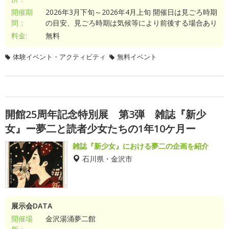
開催期
2026年3月下旬～2026年4月上旬 開催日は見ごろ時期
間：
の目安、見ごろ時期は気候等により前後する場合あり
料金:
無料
体験イベント・アクティビティ
無料イベント
開館25周年記念特別展 第3弾 雑誌『新少
女』ー夢二と読者少女たちの1年10ケ月ー
雑誌『新少女』における夢二の企画を紹介
石川県・金沢市
展示会DATA
開催場
金沢湯涌夢二館