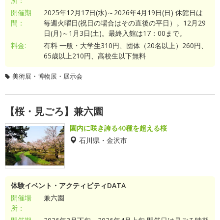
所：
開催期
2025年12月17日(水)～2026年4月19日(日) 休館日は
間：
毎週火曜日(祝日の場合はその直後の平日）。12月29
日(月)～1月3日(土)。最終入館は17：00まで。
料金:
有料 一般・大学生310円、団体（20名以上）260円、
65歳以上210円、高校生以下無料
美術展・博物展・展示会
【桜・見ごろ】兼六園
園内に咲き誇る40種を超える桜
石川県・金沢市
体験イベント・アクティビティDATA
開催場
兼六園
所：