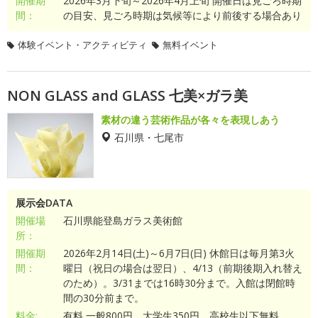
開催期
2026年3月下旬～2026年4月上旬 開催日は見ごろ時期
間：
の目安、見ごろ時期は気候等により前後する場合あり
体験イベント・アクティビティ
無料イベント
NON GLASS and GLASS 七美×ガラ美
素材の違う芸術作品が各々を表現しあう
石川県・七尾市
展示会DATA
開催場
石川県能登島ガラス美術館
所：
開催期
2026年2月14日(土)～6月7日(日) 休館日は毎月第3火
間：
曜日（祝日の場合は翌日）、4/13（前期後期入れ替え
のため）。3/31までは16時30分まで。入館は閉館時
間の30分前まで。
料金:
有料 一般800円、大学生350円、高校生以下無料