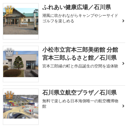
ふれあい健康広場／石川県
1
潮風に吹かれながらキャンプやシーサイド
ゴルフを楽しめる
小松市立宮本三郎美術館 分館
2
宮本三郎ふるさと館／石川県
宮本三郎縁の町と作品誕生の空間を追体験
石川県立航空プラザ／石川県
3
無料で楽しめる日本海側唯一の航空機博物
館