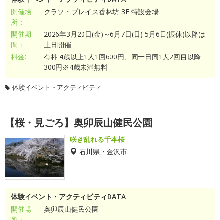
開催場
クラソ・プレイス香林坊 3F 特設会場
所：
開催期
2026年3月20日(金)～6月7日(日) 5月6日(振休)以降は
間：
土日開催
料金:
有料 4歳以上1人1回600円、同一日同1人2回目以降
300円※4歳未満無料
体験イベント・アクティビティ
【桜・見ごろ】奥卯辰山健民公園
咲き乱れる千本桜
石川県・金沢市
体験イベント・アクティビティDATA
開催場
奥卯辰山健民公園
所：