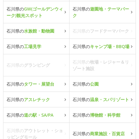
石川県の
GW(ゴールデンウィ
石川県の
遊園地・テーマパー
ーク)観光スポット
ク
石川県の
水族館・動物園
石川県の
フードテーマパーク
石川県の
工場見学
石川県の
キャンプ場・BBQ場
石川県の
牧場・レジャー＆リ
石川県の
グランピング
ゾート施設
石川県の
タワー・展望台
石川県の
公園
石川県の
アスレチック
石川県の
温泉・スパリゾート
石川県の
道の駅・SA/PA
石川県の
博物館・科学館
石川県の
アウトレット・ショ
石川県の
商業施設・百貨店
ッピングモール