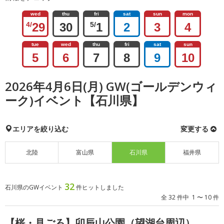
wed
thu
fri
sat
sun
mon
4/
29
30
5/
1
2
3
4
tue
wed
thu
fri
sat
sun
5
6
7
8
9
10
2026年4月6日(月) GW(ゴールデンウィ
ーク)イベント【石川県】
エリアを絞り込む
変更する
北陸
富山県
石川県
福井県
32
石川県のGWイベント
件ヒットしました
全 32 件中 1 〜 10 件
【桜・見ごろ】卯辰山公園（望湖台周辺）