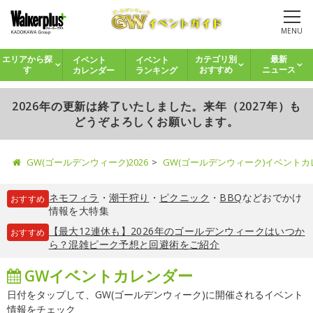
MENU
イベント
イベント
エリアから探
カテゴリ別
最新
カレンダー
ランキング
す
おすすめ
ニュース
2026年の更新は終了いたしました。来年（2027年）も
どうぞよろしくお願いします。
GW(ゴールデンウィーク)2026
GW(ゴールデンウィーク)イベント
ネモフィラ
・
潮干狩り
・
ピクニック
・
BBQ
などおでかけ
おすすめ
情報を大特集
【最大12連休も】2026年のゴールデンウィークはいつか
おすすめ
ら？混雑ピーク予想と回避術をご紹介
GWイベントカレンダー
日付をタップして、GW(ゴールデンウィーク)に開催されるイベント
情報をチェック