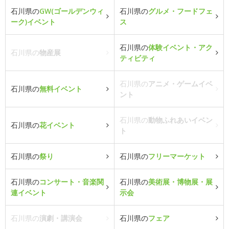
石川県の
GW(ゴールデンウィ
石川県の
グルメ・フードフェ
ーク)イベント
ス
石川県の
体験イベント・アク
石川県の
物産展
ティビティ
石川県の
アニメ・ゲームイベ
石川県の
無料イベント
ント
石川県の
動物ふれあいイベン
石川県の
花イベント
ト
石川県の
祭り
石川県の
フリーマーケット
石川県の
コンサート・音楽関
石川県の
美術展・博物展・展
連イベント
示会
石川県の
演劇・講演会
石川県の
フェア