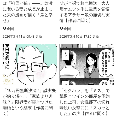
は「祖母と孫」――。急激
父が全裸で救急搬送→大人
に老いる妻と成長が止まっ
用オムツを手に最悪を覚悟
た夫の漫画が描く「歳と幸
するアラサー娘の痛切な実
せ」
情【作者に聞く】
全国
全国
2026年5月11日 09:43 更新
2026年5月10日 17:35 更新
「10万円無断決済!?」誠実夫
「セクハラ」を「ミス」で
が釣り沼へ→「家族より趣
撃退？ツインの部屋を予約
味？」限界妻が突きつけた
した上司、女性部下の切れ
離婚という結末【作者に聞
味鋭い反撃にに「スカッと
く】
した」の声【作者に聞く】