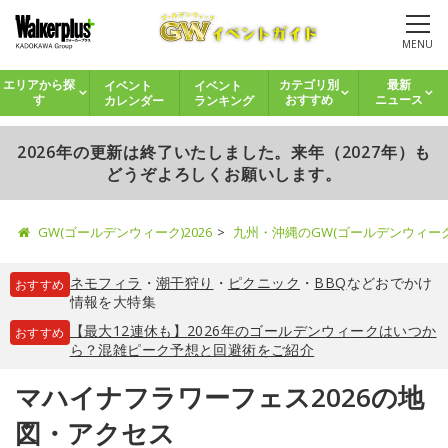
MENU
イベント
イベント
エリアから探
カテゴリ別
最新
カレンダー
ランキング
す
おすすめ
ニュース
2026年の更新は終了いたしました。来年（2027年）も
どうぞよろしくお願いします。
GW(ゴールデンウィーク)2026
九州・沖縄のGW(ゴールデンウィー
ネモフィラ
・
潮干狩り
・
ピクニック
・
BBQ
などおでかけ
おすすめ
情報を大特集
【最大12連休も】2026年のゴールデンウィークはいつか
おすすめ
ら？混雑ピーク予想と回避術をご紹介
マハイナフラワーフェス2026の地
図・アクセス