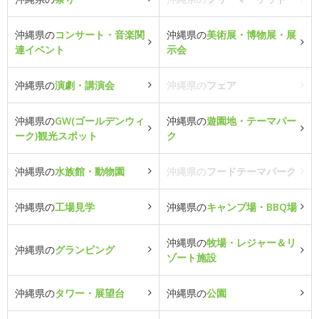
沖縄県の
コンサート・音楽関
沖縄県の
美術展・博物展・展
連イベント
示会
沖縄県の
演劇・講演会
沖縄県の
フェア
沖縄県の
GW(ゴールデンウィ
沖縄県の
遊園地・テーマパー
ーク)観光スポット
ク
沖縄県の
水族館・動物園
沖縄県の
フードテーマパーク
沖縄県の
工場見学
沖縄県の
キャンプ場・BBQ場
沖縄県の
牧場・レジャー＆リ
沖縄県の
グランピング
ゾート施設
沖縄県の
タワー・展望台
沖縄県の
公園