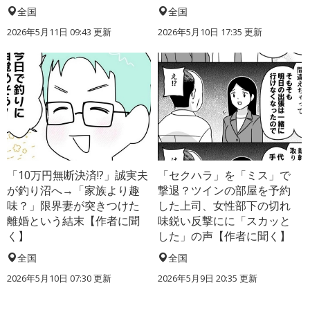
全国
全国
2026年5月11日 09:43 更新
2026年5月10日 17:35 更新
「10万円無断決済!?」誠実夫
「セクハラ」を「ミス」で
が釣り沼へ→「家族より趣
撃退？ツインの部屋を予約
味？」限界妻が突きつけた
した上司、女性部下の切れ
離婚という結末【作者に聞
味鋭い反撃にに「スカッと
く】
した」の声【作者に聞く】
全国
全国
2026年5月10日 07:30 更新
2026年5月9日 20:35 更新