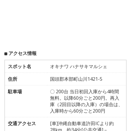
アクセス情報
スポット名
オキナワ ハナサキマルシェ
住所
国頭郡本部町山川1421-5
駐車場
〇 200台 当日初回入庫から4時間
無料。以降60分ごと200円。再入
庫（2回目以降の入庫）の場合は、
入庫時から60分ごと200円
交通アクセス
[車]沖縄自動車道許田ICより約
28km、約34分[公共交通]－