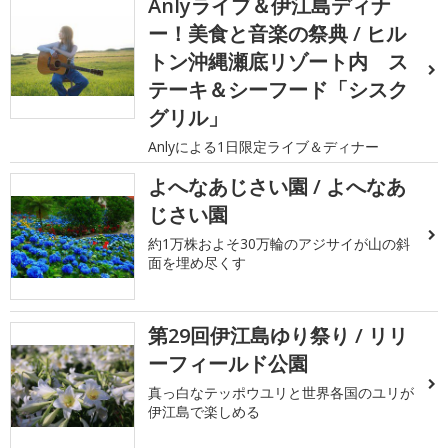
Anlyライブ＆伊江島ディナ
ー！美食と音楽の祭典 / ヒル
トン沖縄瀬底リゾート内 ス
テーキ＆シーフード「シスク
グリル」
Anlyによる1日限定ライブ＆ディナー
よへなあじさい園 / よへなあ
じさい園
約1万株およそ30万輪のアジサイが山の斜
面を埋め尽くす
第29回伊江島ゆり祭り / リリ
ーフィールド公園
真っ白なテッポウユリと世界各国のユリが
伊江島で楽しめる