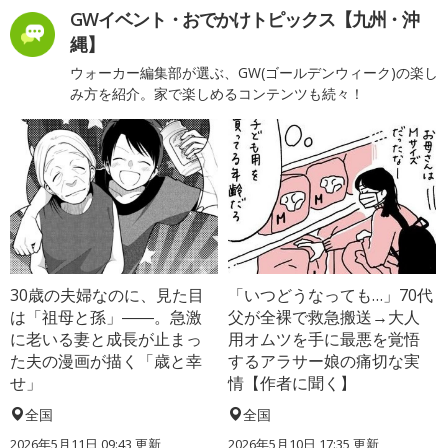
GWイベント・おでかけトピックス【九州・沖
縄】
ウォーカー編集部が選ぶ、GW(ゴールデンウィーク)の楽し
み方を紹介。家で楽しめるコンテンツも続々！
30歳の夫婦なのに、見た目
「いつどうなっても…」70代
は「祖母と孫」――。急激
父が全裸で救急搬送→大人
に老いる妻と成長が止まっ
用オムツを手に最悪を覚悟
た夫の漫画が描く「歳と幸
するアラサー娘の痛切な実
せ」
情【作者に聞く】
全国
全国
2026年5月11日 09:43 更新
2026年5月10日 17:35 更新