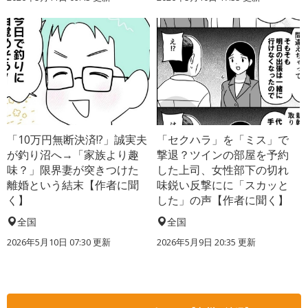
「10万円無断決済!?」誠実夫
「セクハラ」を「ミス」で
が釣り沼へ→「家族より趣
撃退？ツインの部屋を予約
味？」限界妻が突きつけた
した上司、女性部下の切れ
離婚という結末【作者に聞
味鋭い反撃にに「スカッと
く】
した」の声【作者に聞く】
全国
全国
2026年5月10日 07:30 更新
2026年5月9日 20:35 更新