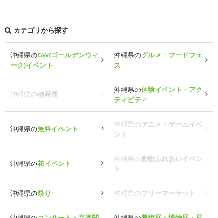
カテゴリから探す
沖縄県の
GW(ゴールデンウィ
沖縄県の
グルメ・フードフェ
ーク)イベント
ス
沖縄県の
体験イベント・アク
沖縄県の
物産展
ティビティ
沖縄県の
アニメ・ゲームイベ
沖縄県の
無料イベント
ント
沖縄県の
動物ふれあいイベン
沖縄県の
花イベント
ト
沖縄県の
祭り
沖縄県の
フリーマーケット
沖縄県の
コンサート・音楽関
沖縄県の
美術展・博物展・展