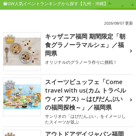
GW人気イベントランキングから探す【九州・沖縄】
2026/08/07 更新
キッザニア福岡 期間限定「朝
1
食グラノーラマルシェ」／福
岡県
オリジナルのグラノーラ作りに挑戦！
スイーツビュッフェ「Come
2
travel with us(カム トラベル
ウィズ アス) ～はぴだんぶい
の福岡探検～」／福岡県
サンリオの「はぴだんぶい」をイメージし
たスイーツが並ぶ
アウトドアデイジャパン福岡