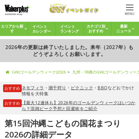
MENU
イベント
イベント
エリアから探
カテゴリ別
最新
カレンダー
ランキング
す
おすすめ
ニュース
2026年の更新は終了いたしました。来年（2027年）も
どうぞよろしくお願いします。
GW(ゴールデンウィーク)2026
九州・沖縄のGW(ゴールデンウィー
ネモフィラ
・
潮干狩り
・
ピクニック
・
BBQ
などおでかけ
おすすめ
情報を大特集
【最大12連休も】2026年のゴールデンウィークはいつか
おすすめ
ら？混雑ピーク予想と回避術をご紹介
第15回沖縄こどもの国花まつり
2026の詳細データ