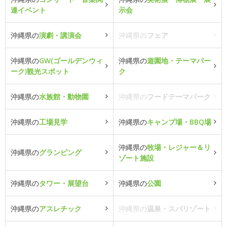
連イベント
示会
沖縄県の
演劇・講演会
沖縄県の
フェア
沖縄県の
GW(ゴールデンウィ
沖縄県の
遊園地・テーマパー
ーク)観光スポット
ク
沖縄県の
水族館・動物園
沖縄県の
フードテーマパーク
沖縄県の
工場見学
沖縄県の
キャンプ場・BBQ場
沖縄県の
牧場・レジャー＆リ
沖縄県の
グランピング
ゾート施設
沖縄県の
タワー・展望台
沖縄県の
公園
沖縄県の
アスレチック
沖縄県の
温泉・スパリゾート