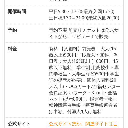
開催時間
平日9:30～17:30(最終入園16:30)
土日祝9:30～21:00(最終入園20:00)
予約
予約不要 前売りチケットは公式サ
イトからアソビュー！で販売
料金
有料 【入園料】前売券：大人(16
歳以上)900円、15歳以下無料 当
日券：大人(16歳以上)1000円、15
歳以下無料、学生割引(高校生・専
門学校生・大学生など)500円(学生
証の提示が必要)、団体入園料(20
人以上)・OCSカード/全福センター
会員証(ゆいワーク・K-net・全福
ネット)提示800円、障害者手帳・
精神障害者手帳・療育手帳所有者
は半額、付添人1人は無料
公式サイト
公式サイトほか、関連サイトはこ