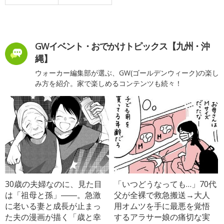
GWイベント・おでかけトピックス【九州・沖
縄】
ウォーカー編集部が選ぶ、GW(ゴールデンウィーク)の楽し
み方を紹介。家で楽しめるコンテンツも続々！
30歳の夫婦なのに、見た目
「いつどうなっても…」70代
は「祖母と孫」――。急激
父が全裸で救急搬送→大人
に老いる妻と成長が止まっ
用オムツを手に最悪を覚悟
た夫の漫画が描く「歳と幸
するアラサー娘の痛切な実