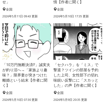
せ」
情【作者に聞く】
全国
全国
2026年5月11日 09:43 更新
2026年5月10日 17:35 更新
「10万円無断決済!?」誠実夫
「セクハラ」を「ミス」で
が釣り沼へ→「家族より趣
撃退？ツインの部屋を予約
味？」限界妻が突きつけた
した上司、女性部下の切れ
離婚という結末【作者に聞
味鋭い反撃にに「スカッと
く】
した」の声【作者に聞く】
全国
全国
2026年5月10日 07:30 更新
2026年5月9日 20:35 更新