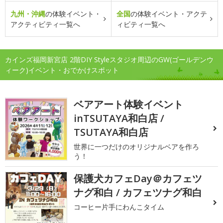
九州・沖縄
の体験イベント・
全国
の体験イベント・アクテ
アクティビティ一覧へ
ィビティ一覧へ
カインズ福岡新宮店 2階DIY Styleスタジオ周辺のGW(ゴールデンウ
ィーク)イベント・おでかけスポット
ベアアート体験イベント
inTSUTAYA和白店 /
TSUTAYA和白店
世界に一つだけのオリジナルベアを作ろ
う！
保護犬カフェDay＠カフェツ
ナグ和白 / カフェツナグ和白
コーヒー片手にわんこタイム