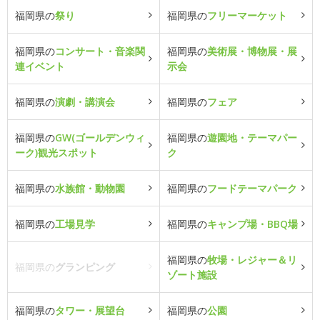
福岡県の
祭り
福岡県の
フリーマーケット
福岡県の
コンサート・音楽関
福岡県の
美術展・博物展・展
連イベント
示会
福岡県の
演劇・講演会
福岡県の
フェア
福岡県の
GW(ゴールデンウィ
福岡県の
遊園地・テーマパー
ーク)観光スポット
ク
福岡県の
水族館・動物園
福岡県の
フードテーマパーク
福岡県の
工場見学
福岡県の
キャンプ場・BBQ場
福岡県の
牧場・レジャー＆リ
福岡県の
グランピング
ゾート施設
福岡県の
タワー・展望台
福岡県の
公園