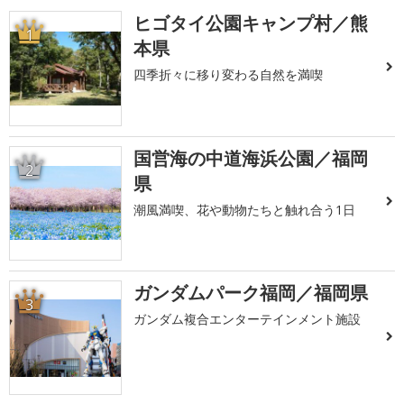
ヒゴタイ公園キャンプ村／熊
1
本県
四季折々に移り変わる自然を満喫
国営海の中道海浜公園／福岡
2
県
潮風満喫、花や動物たちと触れ合う1日
ガンダムパーク福岡／福岡県
3
ガンダム複合エンターテインメント施設