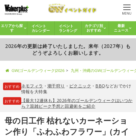
MENU
イベント
イベント
エリアから探
カテゴリ別
最新
カレンダー
ランキング
す
おすすめ
ニュース
2026年の更新は終了いたしました。来年（2027年）も
どうぞよろしくお願いします。
GW(ゴールデンウィーク)2026
九州・沖縄のGW(ゴールデンウィー
ネモフィラ
・
潮干狩り
・
ピクニック
・
BBQ
などおでかけ
おすすめ
情報を大特集
【最大12連休も】2026年のゴールデンウィークはいつか
おすすめ
ら？混雑ピーク予想と回避術をご紹介
母の日工作 枯れないカーネーショ
ン作り「ふわふわフラワー」(カイ