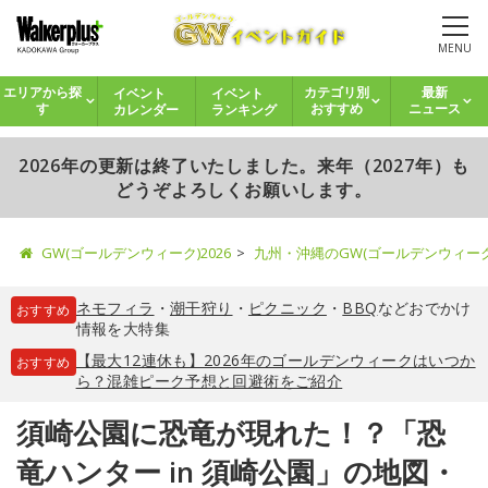
MENU
イベント
イベント
エリアから探
カテゴリ別
最新
カレンダー
ランキング
す
おすすめ
ニュース
2026年の更新は終了いたしました。来年（2027年）も
どうぞよろしくお願いします。
GW(ゴールデンウィーク)2026
九州・沖縄のGW(ゴールデンウィー
ネモフィラ
・
潮干狩り
・
ピクニック
・
BBQ
などおでかけ
おすすめ
情報を大特集
【最大12連休も】2026年のゴールデンウィークはいつか
おすすめ
ら？混雑ピーク予想と回避術をご紹介
須崎公園に恐竜が現れた！？「恐
竜ハンター in 須崎公園」の地図・