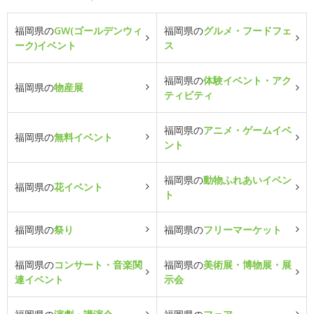
福岡県の
GW(ゴールデンウィ
福岡県の
グルメ・フードフェ
ーク)イベント
ス
福岡県の
体験イベント・アク
福岡県の
物産展
ティビティ
福岡県の
アニメ・ゲームイベ
福岡県の
無料イベント
ント
福岡県の
動物ふれあいイベン
福岡県の
花イベント
ト
福岡県の
祭り
福岡県の
フリーマーケット
福岡県の
コンサート・音楽関
福岡県の
美術展・博物展・展
連イベント
示会