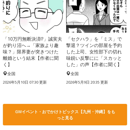
「10万円無断決済!?」誠実夫
「セクハラ」を「ミス」で
が釣り沼へ→「家族より趣
撃退？ツインの部屋を予約
味？」限界妻が突きつけた
した上司、女性部下の切れ
離婚という結末【作者に聞
味鋭い反撃にに「スカッと
く】
した」の声【作者に聞く】
全国
全国
2026年5月10日 07:30 更新
2026年5月9日 20:35 更新
GWイベント・おでかけトピックス【九州・沖縄】をも
っと見る