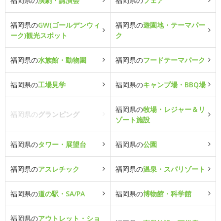
福岡県の
演劇・講演会
福岡県の
フェア
福岡県の
GW(ゴールデンウィ
福岡県の
遊園地・テーマパー
ーク)観光スポット
ク
福岡県の
水族館・動物園
福岡県の
フードテーマパーク
福岡県の
工場見学
福岡県の
キャンプ場・BBQ場
福岡県の
牧場・レジャー＆リ
福岡県の
グランピング
ゾート施設
福岡県の
タワー・展望台
福岡県の
公園
福岡県の
アスレチック
福岡県の
温泉・スパリゾート
福岡県の
道の駅・SA/PA
福岡県の
博物館・科学館
福岡県の
アウトレット・ショ