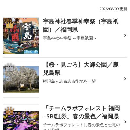
2026/08/09 更新
宇島神社春季神幸祭（宇島祇
1
園）／福岡県
宇島神社神幸祭 ～宇島祇園～
【桜・見ごろ】大師公園／鹿
2
児島県
権現島～志布志市街地を一望
「チームラボフォレスト 福岡
3
- SBI証券」春の景色／福岡県
チームラボフォレストに春の景色と恐竜の