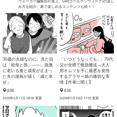
ウォーカー編集部が選ぶ、GW(ゴールデンウィーク)の楽し
み方を紹介。家で楽しめるコンテンツも続々！
30歳の夫婦なのに、見た目
「いつどうなっても…」70代
は「祖母と孫」――。急激
父が全裸で救急搬送→大人
に老いる妻と成長が止まっ
用オムツを手に最悪を覚悟
た夫の漫画が描く「歳と幸
するアラサー娘の痛切な実
せ」
情【作者に聞く】
全国
全国
2026年5月11日 09:43 更新
2026年5月10日 17:35 更新