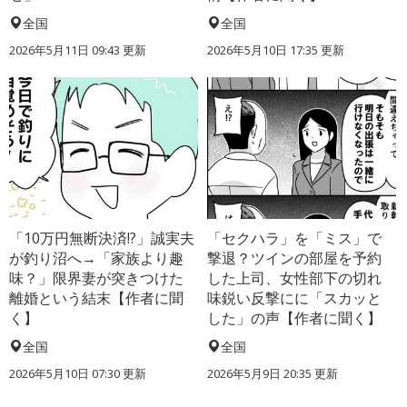
全国
全国
2026年5月11日 09:43 更新
2026年5月10日 17:35 更新
「10万円無断決済!?」誠実夫
「セクハラ」を「ミス」で
が釣り沼へ→「家族より趣
撃退？ツインの部屋を予約
味？」限界妻が突きつけた
した上司、女性部下の切れ
離婚という結末【作者に聞
味鋭い反撃にに「スカッと
く】
した」の声【作者に聞く】
全国
全国
2026年5月10日 07:30 更新
2026年5月9日 20:35 更新