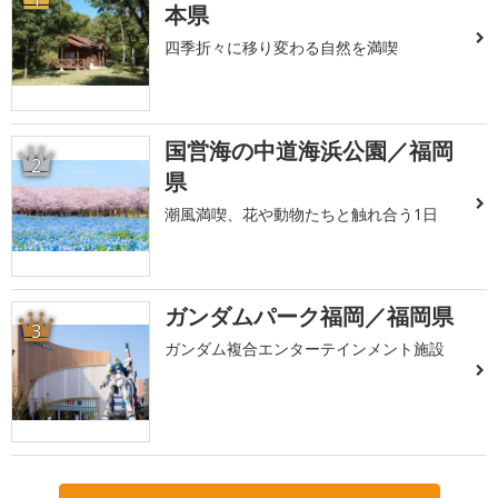
本県
四季折々に移り変わる自然を満喫
国営海の中道海浜公園／福岡
2
県
潮風満喫、花や動物たちと触れ合う1日
ガンダムパーク福岡／福岡県
3
ガンダム複合エンターテインメント施設