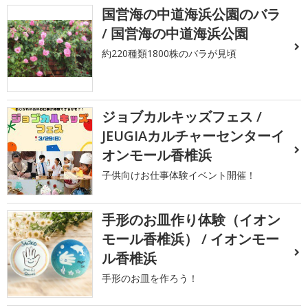
国営海の中道海浜公園のバラ
/ 国営海の中道海浜公園
約220種類1800株のバラが見頃
ジョブカルキッズフェス /
JEUGIAカルチャーセンターイ
オンモール香椎浜
子供向けお仕事体験イベント開催！
手形のお皿作り体験（イオン
モール香椎浜） / イオンモー
ル香椎浜
手形のお皿を作ろう！