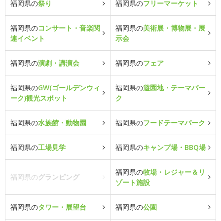
福岡県の
祭り
福岡県の
フリーマーケット
福岡県の
コンサート・音楽関
福岡県の
美術展・博物展・展
連イベント
示会
福岡県の
演劇・講演会
福岡県の
フェア
福岡県の
GW(ゴールデンウィ
福岡県の
遊園地・テーマパー
ーク)観光スポット
ク
福岡県の
水族館・動物園
福岡県の
フードテーマパーク
福岡県の
工場見学
福岡県の
キャンプ場・BBQ場
福岡県の
牧場・レジャー＆リ
福岡県の
グランピング
ゾート施設
福岡県の
タワー・展望台
福岡県の
公園