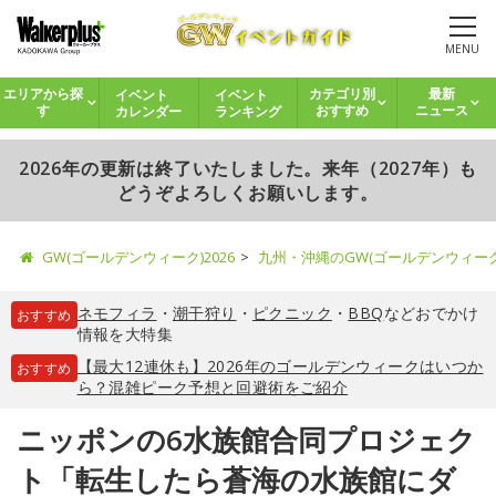
MENU
イベント
イベント
エリアから探
カテゴリ別
最新
カレンダー
ランキング
す
おすすめ
ニュース
2026年の更新は終了いたしました。来年（2027年）も
どうぞよろしくお願いします。
GW(ゴールデンウィーク)2026
九州・沖縄のGW(ゴールデンウィー
ネモフィラ
・
潮干狩り
・
ピクニック
・
BBQ
などおでかけ
おすすめ
情報を大特集
【最大12連休も】2026年のゴールデンウィークはいつか
おすすめ
ら？混雑ピーク予想と回避術をご紹介
ニッポンの6水族館合同プロジェク
ト「転生したら蒼海の水族館にダ