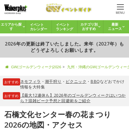
MENU
イベント
イベント
エリアから探
カテゴリ別
最新
カレンダー
ランキング
す
おすすめ
ニュース
2026年の更新は終了いたしました。来年（2027年）も
どうぞよろしくお願いします。
GW(ゴールデンウィーク)2026
九州・沖縄のGW(ゴールデンウィー
ネモフィラ
・
潮干狩り
・
ピクニック
・
BBQ
などおでかけ
おすすめ
情報を大特集
【最大12連休も】2026年のゴールデンウィークはいつか
おすすめ
ら？混雑ピーク予想と回避術をご紹介
石橋文化センター春の花まつり
2026の地図・アクセス