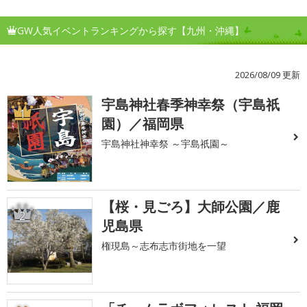
GW人気イベントランキングから探す【九州・沖縄】
2026/08/09 更新
宇島神社春季神幸祭（宇島祇
1
園）／福岡県
宇島神社神幸祭 ～宇島祇園～
【桜・見ごろ】大師公園／鹿
2
児島県
権現島～志布志市街地を一望