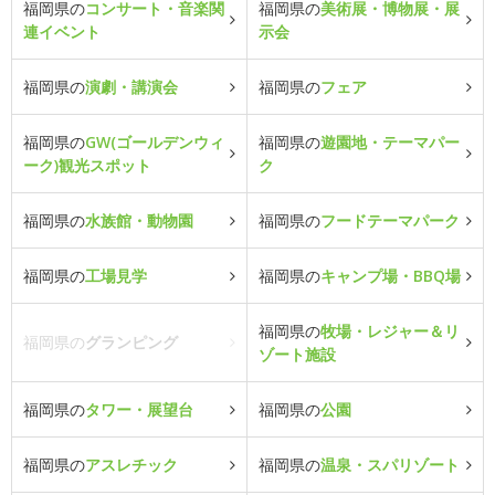
福岡県の
コンサート・音楽関
福岡県の
美術展・博物展・展
連イベント
示会
福岡県の
演劇・講演会
福岡県の
フェア
福岡県の
GW(ゴールデンウィ
福岡県の
遊園地・テーマパー
ーク)観光スポット
ク
福岡県の
水族館・動物園
福岡県の
フードテーマパーク
福岡県の
工場見学
福岡県の
キャンプ場・BBQ場
福岡県の
牧場・レジャー＆リ
福岡県の
グランピング
ゾート施設
福岡県の
タワー・展望台
福岡県の
公園
福岡県の
アスレチック
福岡県の
温泉・スパリゾート