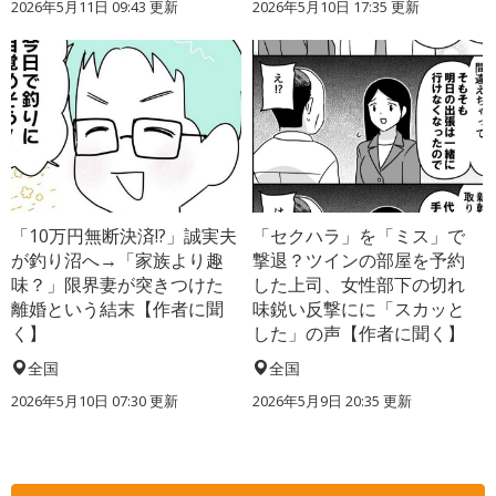
2026年5月11日 09:43 更新
2026年5月10日 17:35 更新
「10万円無断決済!?」誠実夫
「セクハラ」を「ミス」で
が釣り沼へ→「家族より趣
撃退？ツインの部屋を予約
味？」限界妻が突きつけた
した上司、女性部下の切れ
離婚という結末【作者に聞
味鋭い反撃にに「スカッと
く】
した」の声【作者に聞く】
全国
全国
2026年5月10日 07:30 更新
2026年5月9日 20:35 更新