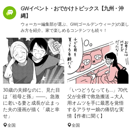
GWイベント・おでかけトピックス【九州・沖
縄】
ウォーカー編集部が選ぶ、GW(ゴールデンウィーク)の楽し
み方を紹介。家で楽しめるコンテンツも続々！
30歳の夫婦なのに、見た目
「いつどうなっても…」70代
は「祖母と孫」――。急激
父が全裸で救急搬送→大人
に老いる妻と成長が止まっ
用オムツを手に最悪を覚悟
た夫の漫画が描く「歳と幸
するアラサー娘の痛切な実
せ」
情【作者に聞く】
全国
全国