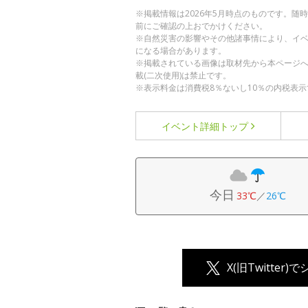
※掲載情報は2026年5月時点のものです。
前にご確認の上おでかけください。
※自然災害の影響やその他諸事情により、イ
になる場合があります。
※掲載されている画像は取材先から本ページ
載(二次使用)は禁止です。
※表示料金は消費税8％ないし10％の内税表示
イベント詳細
トップ
今日
33℃
／
26℃
X(旧Twitter)