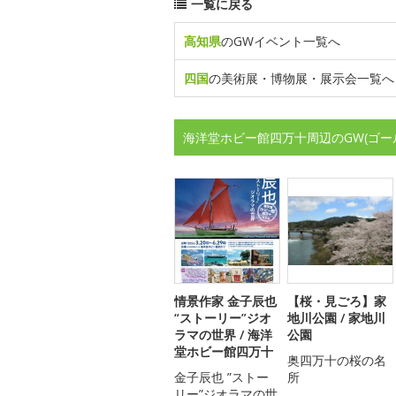
一覧に戻る
高知県
のGWイベント一覧へ
四国
の美術展・博物展・展示会一覧へ
海洋堂ホビー館四万十周辺のGW(ゴー
情景作家 金子辰也
【桜・見ごろ】家
“ストーリー”ジオ
地川公園 / 家地川
ラマの世界 / 海洋
公園
堂ホビー館四万十
奥四万十の桜の名
金子辰也 ”ストー
所
リー”ジオラマの世