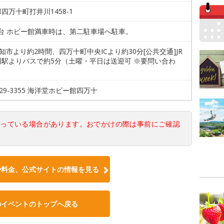
四万十町打井川1458-1
0台 ホビー館満車時は、第二駐車場へ駐車。
高知市より約2時間、四万十町中央ICより約30分[公共交通]JR
川駅よりバスで約5分（土曜・平日は送迎可 ※要問い合わ
0-29-3355 海洋堂ホビー館四万十
なっている場合があります。おでかけの際は事前にご確認
や料金、公式サイトの情報を見る
のイベントのトップへ戻る