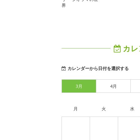
界
カレ
カレンダーから日付を選択する
3月
4月
月
火
水