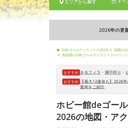
イベ
エリアから探す
2026年の
GW(ゴールデンウィーク)2026
四国のG
高知県のGW(ゴールデンウィーク)イベント
ネモフィラ
・
潮干狩り
・
おすすめ
【最大12連休も】202
おすすめ
避術をご紹介
ホビー館deゴー
2026の地図・ア