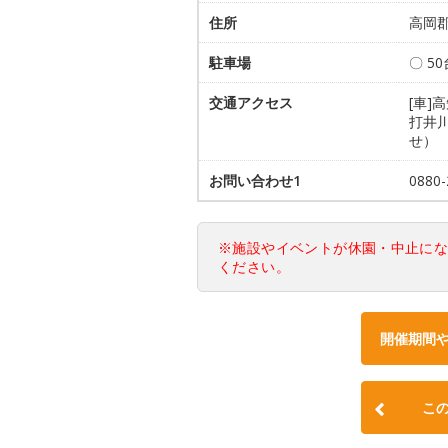
住所
高岡郡
駐車場
〇 5
交通アクセス
[車]
打井
せ）
お問い合わせ1
088
※施設やイベントが休園・中止に
ください。
開催期間
こ