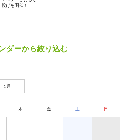
投げを開催！
ンダーから絞り込む
5月
木
金
土
日
1