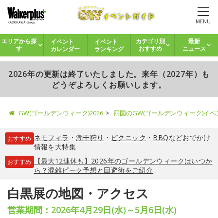
MENU
イベント
イベント
エリアから探
カテゴリ別
最新
カレンダー
ランキング
す
おすすめ
ニュース
2026年の更新は終了いたしました。来年（2027年）も
どうぞよろしくお願いします。
GW(ゴールデンウィーク)2026
四国のGW(ゴールデンウィーク)イ
ネモフィラ
・
潮干狩り
・
ピクニック
・
BBQ
などおでかけ
おすすめ
情報を大特集
【最大12連休も】2026年のゴールデンウィークはいつか
おすすめ
ら？混雑ピーク予想と回避術をご紹介
白黒展の地図・アクセス
営業期間：2026年4月29日(水)～5月6日(水)