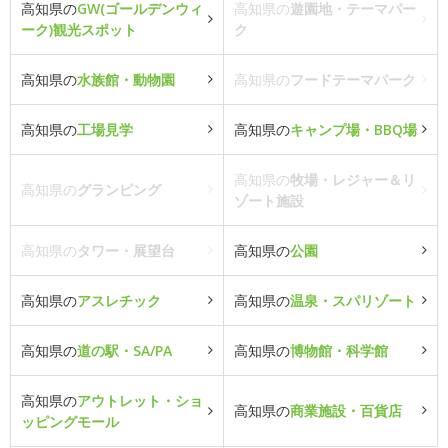
高知県の
GW(ゴールデンウィ
高知県の
遊園地・テーマパー
ーク)観光スポット
ク
高知県の
水族館・動物園
高知県の
フードテーマパーク
高知県の
工場見学
高知県の
キャンプ場・BBQ場
高知県の
牧場・レジャー＆リ
高知県の
グランピング
ゾート施設
高知県の
タワー・展望台
高知県の
公園
高知県の
アスレチック
高知県の
温泉・スパリゾート
高知県の
道の駅・SA/PA
高知県の
博物館・科学館
高知県の
アウトレット・ショ
高知県の
商業施設・百貨店
ッピングモール