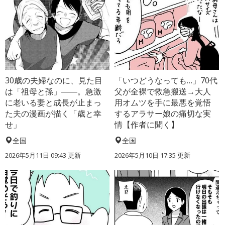
30歳の夫婦なのに、見た目
「いつどうなっても…」70代
は「祖母と孫」――。急激
父が全裸で救急搬送→大人
に老いる妻と成長が止まっ
用オムツを手に最悪を覚悟
た夫の漫画が描く「歳と幸
するアラサー娘の痛切な実
せ」
情【作者に聞く】
全国
全国
2026年5月11日 09:43 更新
2026年5月10日 17:35 更新