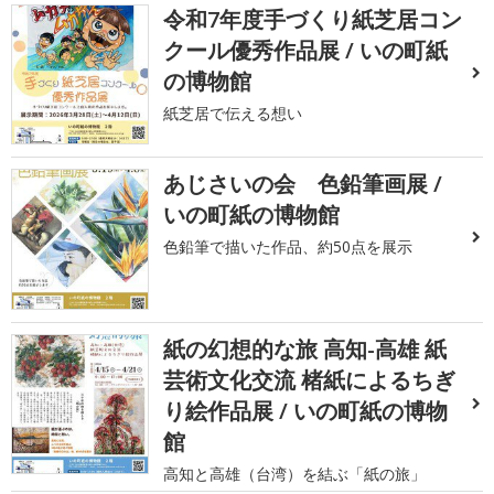
令和7年度手づくり紙芝居コン
クール優秀作品展 / いの町紙
の博物館
紙芝居で伝える想い
あじさいの会 色鉛筆画展 /
いの町紙の博物館
色鉛筆で描いた作品、約50点を展示
紙の幻想的な旅 高知-高雄 紙
芸術文化交流 楮紙によるちぎ
り絵作品展 / いの町紙の博物
館
高知と高雄（台湾）を結ぶ「紙の旅」