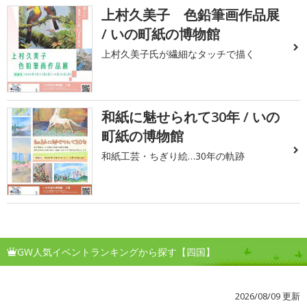
上村久美子 色鉛筆画作品展
/ いの町紙の博物館
上村久美子氏が繊細なタッチで描く
和紙に魅せられて30年 / いの
町紙の博物館
和紙工芸・ちぎり絵…30年の軌跡
GW人気イベントランキングから探す【四国】
2026/08/09 更新