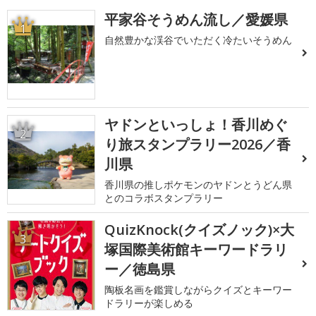
平家谷そうめん流し／愛媛県
1
自然豊かな渓谷でいただく冷たいそうめん
ヤドンといっしょ！香川めぐ
2
り旅スタンプラリー2026／香
川県
香川県の推しポケモンのヤドンとうどん県
とのコラボスタンプラリー
QuizKnock(クイズノック)×大
3
塚国際美術館キーワードラリ
ー／徳島県
陶板名画を鑑賞しながらクイズとキーワー
ドラリーが楽しめる