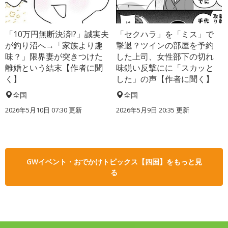
「10万円無断決済!?」誠実夫
「セクハラ」を「ミス」で
が釣り沼へ→「家族より趣
撃退？ツインの部屋を予約
味？」限界妻が突きつけた
した上司、女性部下の切れ
離婚という結末【作者に聞
味鋭い反撃にに「スカッと
く】
した」の声【作者に聞く】
全国
全国
2026年5月10日 07:30 更新
2026年5月9日 20:35 更新
GWイベント・おでかけトピックス【四国】をもっと見
る