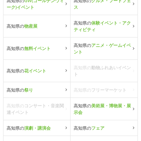
高知県の
GW(ゴールデンウィ
高知県の
グルメ・フードフェ
ーク)イベント
ス
高知県の
体験イベント・アク
高知県の
物産展
ティビティ
高知県の
アニメ・ゲームイベ
高知県の
無料イベント
ント
高知県の
動物ふれあいイベン
高知県の
花イベント
ト
高知県の
祭り
高知県の
フリーマーケット
高知県の
コンサート・音楽関
高知県の
美術展・博物展・展
連イベント
示会
高知県の
演劇・講演会
高知県の
フェア