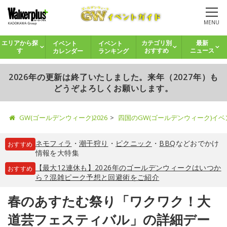
MENU
イベント
イベント
エリアから探
カテゴリ別
最新
カレンダー
ランキング
す
おすすめ
ニュース
2026年の更新は終了いたしました。来年（2027年）も
どうぞよろしくお願いします。
GW(ゴールデンウィーク)2026
四国のGW(ゴールデンウィーク)イ
ネモフィラ
・
潮干狩り
・
ピクニック
・
BBQ
などおでかけ
おすすめ
情報を大特集
【最大12連休も】2026年のゴールデンウィークはいつか
おすすめ
ら？混雑ピーク予想と回避術をご紹介
春のあすたむ祭り「ワクワク！大
道芸フェスティバル」の詳細デー