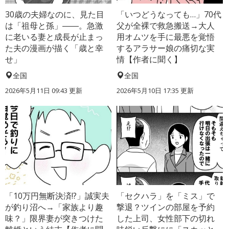
30歳の夫婦なのに、見た目
「いつどうなっても…」70代
は「祖母と孫」――。急激
父が全裸で救急搬送→大人
に老いる妻と成長が止まっ
用オムツを手に最悪を覚悟
た夫の漫画が描く「歳と幸
するアラサー娘の痛切な実
せ」
情【作者に聞く】
全国
全国
2026年5月11日 09:43 更新
2026年5月10日 17:35 更新
「10万円無断決済!?」誠実夫
「セクハラ」を「ミス」で
が釣り沼へ→「家族より趣
撃退？ツインの部屋を予約
味？」限界妻が突きつけた
した上司、女性部下の切れ