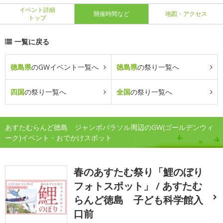
イベント詳細
開催時間など
地図・アクセス
トップ
一覧に戻る
徳島県
のGWイベント一覧へ
徳島県
の祭り一覧へ
四国
の祭り一覧へ
全国
の祭り一覧へ
あすたむらんど徳島 ジャンボパラソル周辺のGW(ゴールデンウィ
ーク)イベント・おでかけスポット
春のあすたむ祭り「鯉のぼり
フォトスポット」 / あすたむ
らんど徳島 子ども科学館入
口前