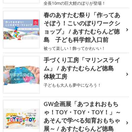
全長10mの巨大鯉のぼりが登場！
春のあすたむ祭り「作ってあ
そぼう！こいのぼりワークシ
ョップ」 / あすたむらんど徳
島 子ども科学館入口前
被って楽しい！飾ってかわいい！
手づくり工房「マリンスライ
ム」 / あすたむらんど徳島
体験工房
子どもも大人も夢中になろう！
GW企画展「あつまれおもち
ゃ！TOY・TOY・TOY！」～
あそんで学べる知育おもちゃ
展～ / あすたむらんど徳島