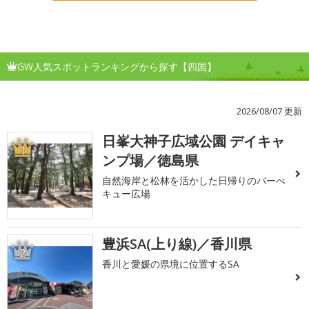
GW人気スポットランキングから探す【四国】
2026/08/07 更新
日峯大神子広域公園 デイキャ
1
ンプ場／徳島県
自然海岸と松林を活かした日帰りのバーべ
キュー広場
豊浜SA(上り線)／香川県
2
香川と愛媛の県境に位置するSA