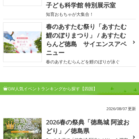
子ども科学館 特別展示室
知育おもちゃが大集合！
春のあすたむ祭り「あすたむ
鯉のぼりまつり」 / あすたむ
らんど徳島 サイエンスアベ
ニュー
春のあすたむらんどを鯉のぼりが泳ぐ
GW人気イベントランキングから探す【四国】
2026/08/07 更新
2026春の祭典「徳島城 阿波お
1
どり」／徳島県