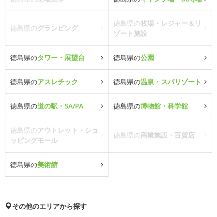
徳島県の
牧場・レジャー＆リ
徳島県の
グランピング
ゾート施設
徳島県の
タワー・展望台
徳島県の
公園
徳島県の
アスレチック
徳島県の
温泉・スパリゾート
徳島県の
道の駅・SA/PA
徳島県の
博物館・科学館
徳島県の
アウトレット・ショ
徳島県の
商業施設・百貨店
ッピングモール
徳島県の
美術館
その他のエリアから探す