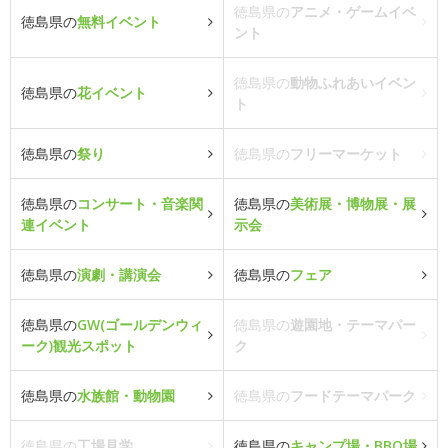
徳島県の
アニメ・ゲームイベ
徳島県の
無料イベント
ント
徳島県の
動物ふれあいイベン
徳島県の
花イベント
ト
徳島県の
祭り
徳島県の
フリーマーケット
徳島県の
コンサート・音楽関
徳島県の
美術展・博物展・展
連イベント
示会
徳島県の
演劇・講演会
徳島県の
フェア
徳島県の
GW(ゴールデンウィ
徳島県の
遊園地・テーマパー
ーク)観光スポット
ク
徳島県の
水族館・動物園
徳島県の
フードテーマパーク
徳島県の
工場見学
徳島県の
キャンプ場・BBQ場