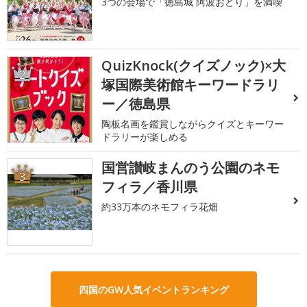
3つの会場で「徳島城 阿波おどり」を満喫
QuizKnock(クイズノック)×大
2
塚国際美術館キーワードラリ
ー／徳島県
陶板名画を鑑賞しながらクイズとキーワー
ドラリーが楽しめる
国営讃岐まんのう公園のネモ
3
フィラ／香川県
約33万本のネモフィラ花畑
四国のGW人気イベントランキング