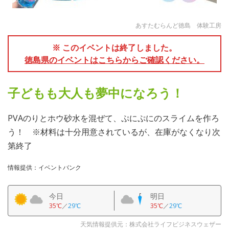
あすたむらんど徳島 体験工房
※ このイベントは終了しました。
徳島県のイベントはこちらからご確認ください。
子どもも大人も夢中になろう！
PVAのりとホウ砂水を混ぜて、ぷにぷにのスライムを作ろ
う！ ※材料は十分用意されているが、在庫がなくなり次
第終了
情報提供：イベントバンク
今日
明日
35℃
／
29℃
35℃
／
29℃
天気情報提供元：株式会社ライフビジネスウェザー