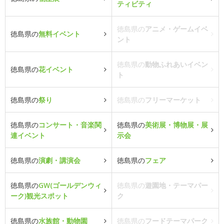
ティビティ
徳島県の
アニメ・ゲームイベ
徳島県の
無料イベント
ント
徳島県の
動物ふれあいイベン
徳島県の
花イベント
ト
徳島県の
祭り
徳島県の
フリーマーケット
徳島県の
コンサート・音楽関
徳島県の
美術展・博物展・展
連イベント
示会
徳島県の
演劇・講演会
徳島県の
フェア
徳島県の
GW(ゴールデンウィ
徳島県の
遊園地・テーマパー
ーク)観光スポット
ク
徳島県の
水族館・動物園
徳島県の
フードテーマパーク