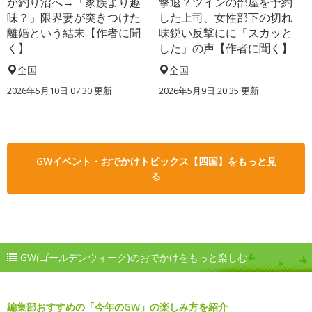
が釣り沼へ→「家族より趣
撃退？ツインの部屋を予約
味？」限界妻が突きつけた
した上司、女性部下の切れ
離婚という結末【作者に聞
味鋭い反撃にに「スカッと
く】
した」の声【作者に聞く】
全国
全国
2026年5月10日 07:30 更新
2026年5月9日 20:35 更新
GWイベント・おでかけトピックス【四国】をもっと見
る
GW(ゴールデンウィーク)のおでかけをもっと楽しむ
編集部おすすめの「今年のGW」の楽しみ方を紹介