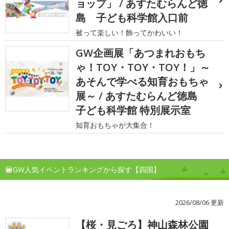
ョップ」 / あすたむらんど徳
島 子ども科学館入口前
被って楽しい！飾ってかわいい！
GW企画展「あつまれおもち
ゃ！TOY・TOY・TOY！」～
あそんで学べる知育おもちゃ
展～ / あすたむらんど徳島
子ども科学館 特別展示室
知育おもちゃが大集合！
GW人気イベントランキングから探す【四国】
2026/08/06 更新
【桜・見ごろ】神山森林公園