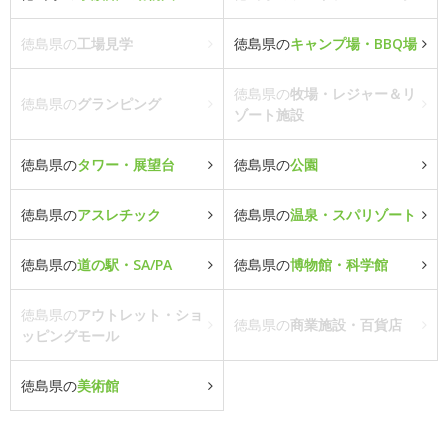
徳島県の
工場見学
徳島県の
キャンプ場・BBQ場
徳島県の
牧場・レジャー＆リ
徳島県の
グランピング
ゾート施設
徳島県の
タワー・展望台
徳島県の
公園
徳島県の
アスレチック
徳島県の
温泉・スパリゾート
徳島県の
道の駅・SA/PA
徳島県の
博物館・科学館
徳島県の
アウトレット・ショ
徳島県の
商業施設・百貨店
ッピングモール
徳島県の
美術館