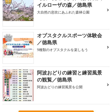
1
イルローザの森／徳島県
大自然の息吹にあふれた森林公園
オブスタクルスポーツ体験会
2
／徳島県
9種類のオブスタクルを楽しもう
阿波おどりの練習と練習風景
3
の観覧／徳島県
阿波おどりの練習風景を公開