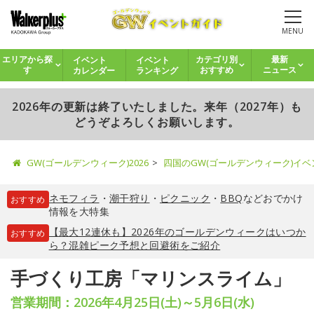
MENU
イベント
イベント
エリアから探
カテゴリ別
最新
カレンダー
ランキング
す
おすすめ
ニュース
2026年の更新は終了いたしました。来年（2027年）も
どうぞよろしくお願いします。
GW(ゴールデンウィーク)2026
四国のGW(ゴールデンウィーク)イ
ネモフィラ
・
潮干狩り
・
ピクニック
・
BBQ
などおでかけ
おすすめ
情報を大特集
【最大12連休も】2026年のゴールデンウィークはいつか
おすすめ
ら？混雑ピーク予想と回避術をご紹介
手づくり工房「マリンスライム」
営業期間：2026年4月25日(土)～5月6日(水)