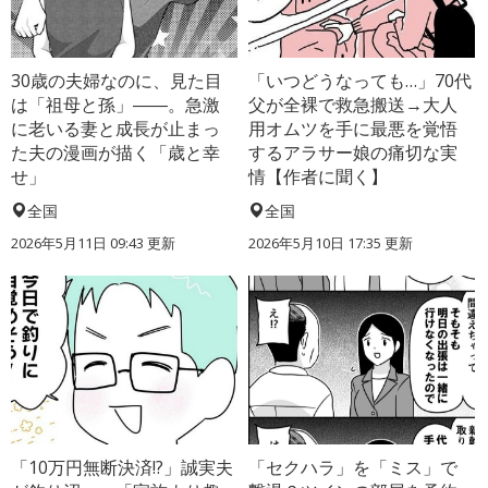
30歳の夫婦なのに、見た目
「いつどうなっても…」70代
は「祖母と孫」――。急激
父が全裸で救急搬送→大人
に老いる妻と成長が止まっ
用オムツを手に最悪を覚悟
た夫の漫画が描く「歳と幸
するアラサー娘の痛切な実
せ」
情【作者に聞く】
全国
全国
2026年5月11日 09:43 更新
2026年5月10日 17:35 更新
「10万円無断決済!?」誠実夫
「セクハラ」を「ミス」で