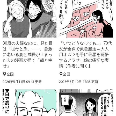
30歳の夫婦なのに、見た目
「いつどうなっても…」70代
は「祖母と孫」――。急激
父が全裸で救急搬送→大人
に老いる妻と成長が止まっ
用オムツを手に最悪を覚悟
た夫の漫画が描く「歳と幸
するアラサー娘の痛切な実
せ」
情【作者に聞く】
全国
全国
2026年5月11日 09:43 更新
2026年5月10日 17:35 更新