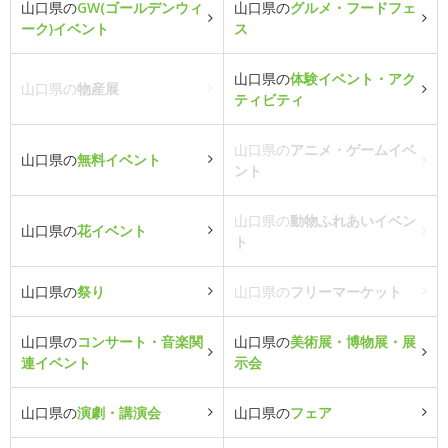
山口県の
GW(ゴールデンウィ
山口県の
グルメ・フードフェ
ーク)イベント
ス
山口県の
体験イベント・アク
山口県の
物産展
ティビティ
山口県の
アニメ・ゲームイベ
山口県の
無料イベント
ント
山口県の
動物ふれあいイベン
山口県の
花イベント
ト
山口県の
祭り
山口県の
フリーマーケット
山口県の
コンサート・音楽関
山口県の
美術展・博物展・展
連イベント
示会
山口県の
演劇・講演会
山口県の
フェア