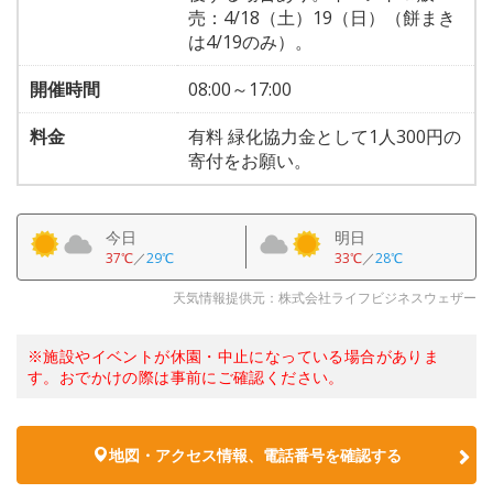
売：4/18（土）19（日）（餅まき
は4/19のみ）。
開催時間
08:00～17:00
料金
有料 緑化協力金として1人300円の
寄付をお願い。
今日
明日
37℃
／
29℃
33℃
／
28℃
天気情報提供元：株式会社ライフビジネスウェザー
※施設やイベントが休園・中止になっている場合がありま
す。おでかけの際は事前にご確認ください。
地図・アクセス情報、電話番号を確認する