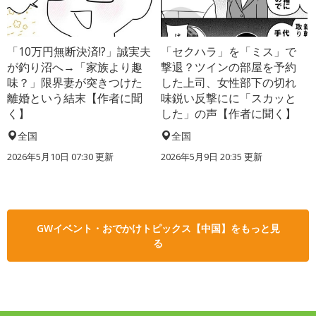
「10万円無断決済!?」誠実夫
「セクハラ」を「ミス」で
が釣り沼へ→「家族より趣
撃退？ツインの部屋を予約
味？」限界妻が突きつけた
した上司、女性部下の切れ
離婚という結末【作者に聞
味鋭い反撃にに「スカッと
く】
した」の声【作者に聞く】
全国
全国
2026年5月10日 07:30 更新
2026年5月9日 20:35 更新
GWイベント・おでかけトピックス【中国】をもっと見
る