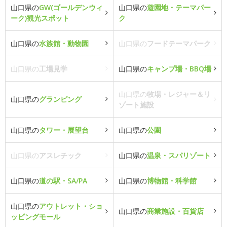
山口県の
GW(ゴールデンウィ
山口県の
遊園地・テーマパー
ーク)観光スポット
ク
山口県の
水族館・動物園
山口県の
フードテーマパーク
山口県の
工場見学
山口県の
キャンプ場・BBQ場
山口県の
牧場・レジャー＆リ
山口県の
グランピング
ゾート施設
山口県の
タワー・展望台
山口県の
公園
山口県の
アスレチック
山口県の
温泉・スパリゾート
山口県の
道の駅・SA/PA
山口県の
博物館・科学館
山口県の
アウトレット・ショ
山口県の
商業施設・百貨店
ッピングモール