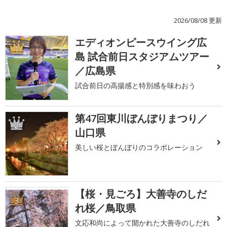
2026/08/08 更新
エディオンピースウイング広
1
島 試合前日スタジアムツアー
／広島県
試合前日の高揚感と特別感を味わおう
第47回東川ぼんぼりまつり／
2
山口県
美しい桜とぼんぼりのコラボレーション
【桜・見ごろ】大善寺のしだ
3
れ桜／鳥取県
文応和尚によって開かれた大善寺のしだれ