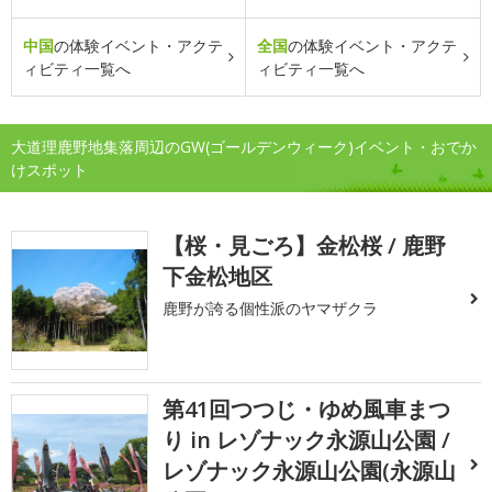
中国
の体験イベント・アクテ
全国
の体験イベント・アクテ
ィビティ一覧へ
ィビティ一覧へ
大道理鹿野地集落周辺のGW(ゴールデンウィーク)イベント・おでか
けスポット
【桜・見ごろ】金松桜 / 鹿野
下金松地区
鹿野が誇る個性派のヤマザクラ
第41回つつじ・ゆめ風車まつ
り in レゾナック永源山公園 /
レゾナック永源山公園(永源山