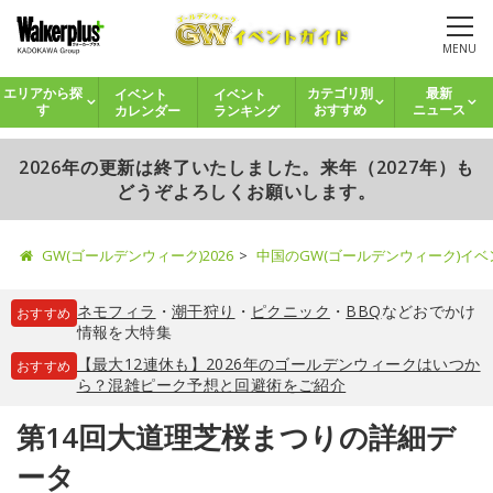
MENU
イベント
イベント
エリアから探
カテゴリ別
最新
カレンダー
ランキング
す
おすすめ
ニュース
2026年の更新は終了いたしました。来年（2027年）も
どうぞよろしくお願いします。
GW(ゴールデンウィーク)2026
中国のGW(ゴールデンウィーク)イ
ネモフィラ
・
潮干狩り
・
ピクニック
・
BBQ
などおでかけ
おすすめ
情報を大特集
【最大12連休も】2026年のゴールデンウィークはいつか
おすすめ
ら？混雑ピーク予想と回避術をご紹介
第14回大道理芝桜まつりの詳細デ
ータ