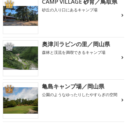
CAMP VILLAGE 砂育／鳥取県
1
砂丘の入り口にあるキャンプ場
奥津川ラビンの里／岡山県
2
森林と渓流を満喫できるキャンプ場
亀島キャンプ場／岡山県
3
公園のようなゆったりしたやすらぎの空間