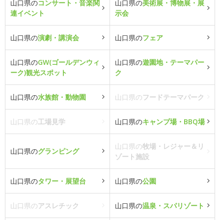
山口県の
コンサート・音楽関
山口県の
美術展・博物展・展
連イベント
示会
山口県の
演劇・講演会
山口県の
フェア
山口県の
GW(ゴールデンウィ
山口県の
遊園地・テーマパー
ーク)観光スポット
ク
山口県の
水族館・動物園
山口県の
フードテーマパーク
山口県の
工場見学
山口県の
キャンプ場・BBQ場
山口県の
牧場・レジャー＆リ
山口県の
グランピング
ゾート施設
山口県の
タワー・展望台
山口県の
公園
山口県の
アスレチック
山口県の
温泉・スパリゾート