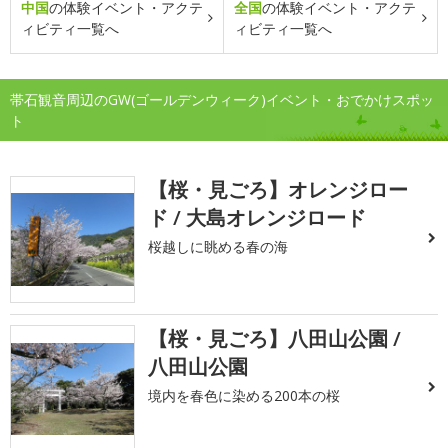
中国
の体験イベント・アクテ
全国
の体験イベント・アクテ
ィビティ一覧へ
ィビティ一覧へ
帯石観音周辺のGW(ゴールデンウィーク)イベント・おでかけスポッ
ト
【桜・見ごろ】オレンジロー
ド / 大島オレンジロード
桜越しに眺める春の海
【桜・見ごろ】八田山公園 /
八田山公園
境内を春色に染める200本の桜