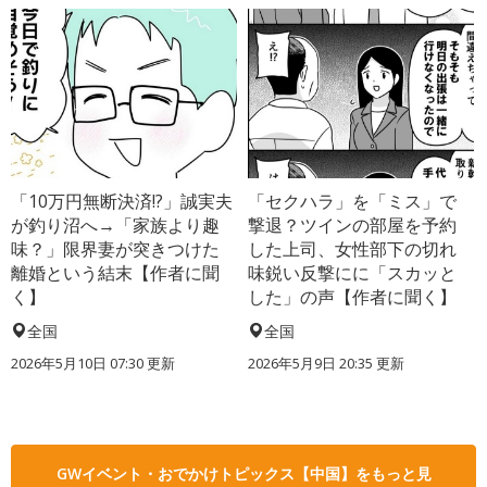
「10万円無断決済!?」誠実夫
「セクハラ」を「ミス」で
が釣り沼へ→「家族より趣
撃退？ツインの部屋を予約
味？」限界妻が突きつけた
した上司、女性部下の切れ
離婚という結末【作者に聞
味鋭い反撃にに「スカッと
く】
した」の声【作者に聞く】
全国
全国
2026年5月10日 07:30 更新
2026年5月9日 20:35 更新
GWイベント・おでかけトピックス【中国】をもっと見