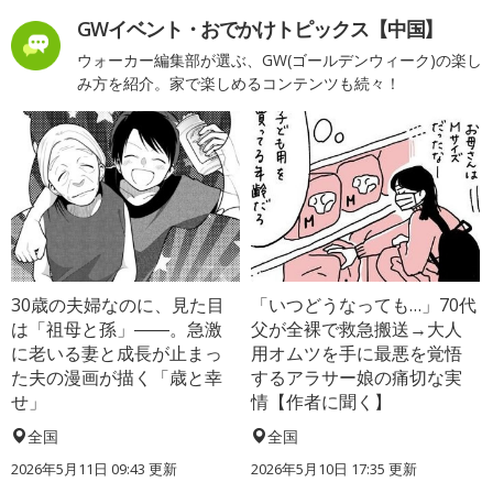
GWイベント・おでかけトピックス【中国】
ウォーカー編集部が選ぶ、GW(ゴールデンウィーク)の楽し
み方を紹介。家で楽しめるコンテンツも続々！
30歳の夫婦なのに、見た目
「いつどうなっても…」70代
は「祖母と孫」――。急激
父が全裸で救急搬送→大人
に老いる妻と成長が止まっ
用オムツを手に最悪を覚悟
た夫の漫画が描く「歳と幸
するアラサー娘の痛切な実
せ」
情【作者に聞く】
全国
全国
2026年5月11日 09:43 更新
2026年5月10日 17:35 更新