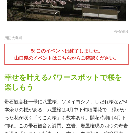
帯石観音
周防大島町
※ このイベントは終了しました。
山口県のイベントはこちらからご確認ください。
幸せを叶えるパワースポットで桜を
楽しもう
帯石観音様一帯に八重桜、ソメイヨシノ、しだれ桜など50
本余りの桜がある。八重桜は4月中下旬頃開花で、緑がか
った花が咲く「うこん桜」も数本あり。開花時期は4月下
旬頃。この帯石観音と巌門、立岩、岩屋権現の四つの奇岩