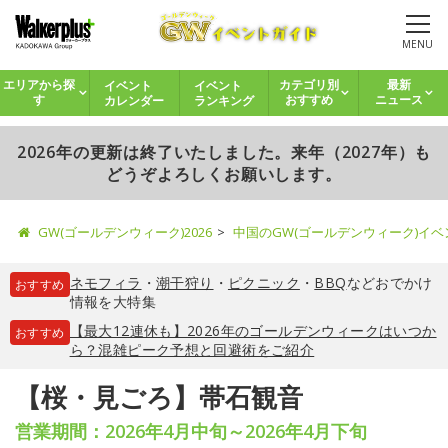
MENU
イベント
イベント
エリアから探
カテゴリ別
最新
カレンダー
ランキング
す
おすすめ
ニュース
2026年の更新は終了いたしました。来年（2027年）も
どうぞよろしくお願いします。
GW(ゴールデンウィーク)2026
中国のGW(ゴールデンウィーク)イ
ネモフィラ
・
潮干狩り
・
ピクニック
・
BBQ
などおでかけ
おすすめ
情報を大特集
【最大12連休も】2026年のゴールデンウィークはいつか
おすすめ
ら？混雑ピーク予想と回避術をご紹介
【桜・見ごろ】帯石観音
営業期間：2026年4月中旬～2026年4月下旬