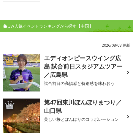
GW人気イベントランキングから探す【中国】
2026/08/08 更新
エディオンピースウイング広
1
島 試合前日スタジアムツアー
／広島県
試合前日の高揚感と特別感を味わおう
第47回東川ぼんぼりまつり／
2
山口県
美しい桜とぼんぼりのコラボレーション