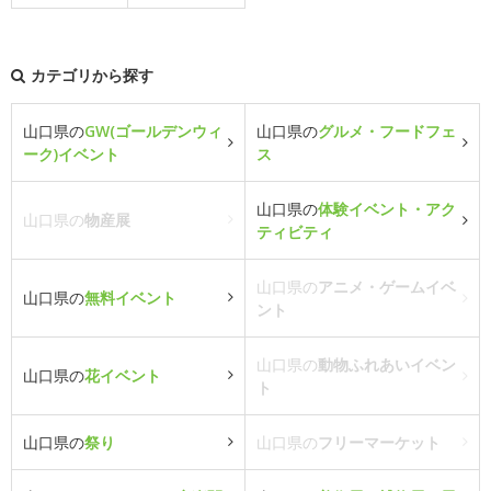
カテゴリから探す
山口県の
GW(ゴールデンウィ
山口県の
グルメ・フードフェ
ーク)イベント
ス
山口県の
体験イベント・アク
山口県の
物産展
ティビティ
山口県の
アニメ・ゲームイベ
山口県の
無料イベント
ント
山口県の
動物ふれあいイベン
山口県の
花イベント
ト
山口県の
祭り
山口県の
フリーマーケット