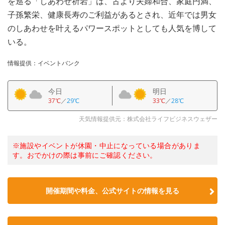
を巡る「しあわせ祈岩」は、古より夫婦和合、家庭円満、
子孫繁栄、健康長寿のご利益があるとされ、近年では男女
のしあわせを叶えるパワースポットとしても人気を博して
いる。
情報提供：イベントバンク
今日
明日
37℃
／
29℃
33℃
／
28℃
天気情報提供元：株式会社ライフビジネスウェザー
※施設やイベントが休園・中止になっている場合がありま
す。おでかけの際は事前にご確認ください。
開催期間や料金、公式サイトの
情報を見る