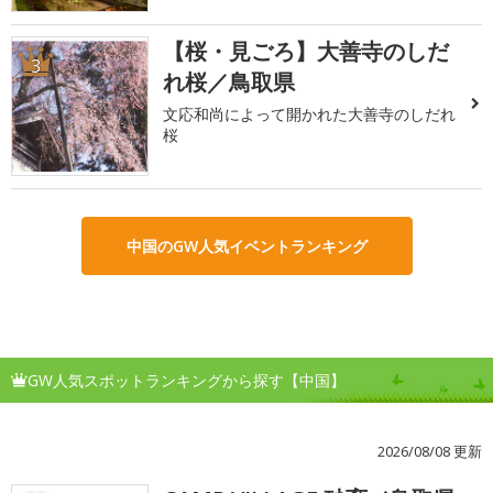
【桜・見ごろ】大善寺のしだ
3
れ桜／鳥取県
文応和尚によって開かれた大善寺のしだれ
桜
中国のGW人気イベントランキング
GW人気スポットランキングから探す【中国】
2026/08/08 更新