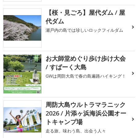
【桜・見ごろ】屋代ダム / 屋
代ダム
瀬戸内の島では珍しいロックフィルダム
お大師堂めぐり歩け歩け大会
/ すぱーく大島
GWは周防大島で春の島遍路ハイキング！
周防大島ウルトラマラニック
2026 / 片添ヶ浜海浜公園オー
トキャンプ場
走る旅、味わう島、出会う人々